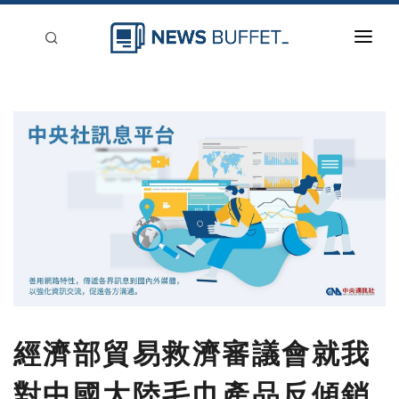
回到首頁
新聞稿分類
登入
刊登
經濟部貿易救濟審議會就我
對中國大陸毛巾產品反傾銷