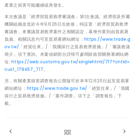
產業之損害可能繼續或再發生。
本次會議是「經濟部貿易救濟審議會」第1次會議。經濟部及所屬
機關組織改造於今年9月26日生效後，特設置「經濟部貿易救濟
審議會」來審議貿易救濟案件之相關認定，幕僚作業則由貿易署
負責。相關訊息均可至貿易署網站網址：
https://www.trade.g
ov.tw/
「經貿往來」/「我國採行之貿易救濟措施」/「審議會議
簡介」項下查詢。本案傾銷部分詳情可參閱財政部關務署網站網
址:
https://web.customs.gov.tw/singlehtml/717?cntId=
cus1_179457_717
。
另，有關產業損害調查報告公開版可於本年12月20日起至貿易署
網站網址：
https://www.trade.gov.tw/
「經貿往來」/「我國
採行之貿易救濟措施」/「案件調查」項下之「調查報告」下
載。