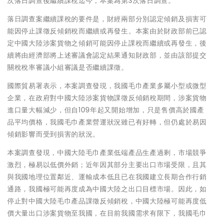
次落日調查後繼續課稅迄今，本案為第3次落日調查。
落日調查案繼續課稅的要件是，財經兩部分別認定傾銷及損害可
能因停止課徵反傾銷稅而繼續或再發生。本案由於財政部前已認
定中國大陸涉案貨物之傾銷可能因停止課稅而繼續或再發生，後
續將由經濟部將上述審議會認定結果通知財政部，並由該部提交
關稅稅率審議小組審議是否繼續課徵。
國際貿易署表示，本案調查發現，我國毛巾產業多屬小型或微型
企業，在政府對中國大陸涉案貨物課徵反傾銷稅期間，涉案貨物
進口量大幅減少，但自109年起又開始增加，只是售價高於國產
品平均價格，我國毛巾產業營運狀況雖已有好轉，但仍處於易因
傾銷影響而受到損害的狀況。
本案調查發現，中國大陸毛巾產業低端產品生產過剩，市場競爭
激烈，極易以低價外銷；近年因其部分主要出口市場受限，且其
與我國地理位置鄰近、運輸成本低且已在我國建立長期合作行銷
通路，我國極可能再度成為中國大陸之出口目標市場。因此，如
停止對中國大陸毛巾產品課徵反傾銷稅，中國大陸極可能再度低
價大量出口涉案貨物至我國，在目前我國需求有限下，我國毛巾