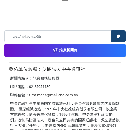
推廣新聞稿
發佈單位名稱：財團法人中央通訊社
新聞聯絡人：訊息服務核稿員
聯絡電話：02-25051180
聯絡信箱：
timtimcna@mail.cna.com.tw
中央通訊社是中華民國的國家通訊社，是台灣最具影響力的新聞媒
體。 經歷組織改造，1973年中央社改組為股份有限公司，以企業
方式經營；隨著民主化發展，1996年依據「中央通訊社設置條
例」改制為財團法人，定位為全民共有的國家通訊社，獨立超然執
行三大法定任務： ．辦理國內外新聞報導業務，服務大眾傳播媒