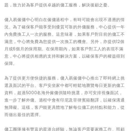
題，致力於為客戶提供卓越的傭工服務，解決後顧之憂。
傭入易僱傭中心明白在僱傭過程中，有時可能會出現不適應的情
況。為了確保客戶能享受到優質可靠的外傭服務，中心提供一年
內免費換工人一次的服務。這意味著，如果客戶對目前的傭工不
滿意，中心將免費為您提供一次換工的機會。另外，亦提供12個
月或6個月的保用期。在保用期內，如果客戶對工人的表現不滿
意，中心將提供相應的支持和解決方案，以確保客戶的權益得到
保障。
為了提供更方便快捷的服務，傭入易僱傭中心推出了即時網上挑
選及面試的平台。客戶安坐家中都可輕鬆地瀏覽每日更新的傭工
資料，超過5000名海外僱傭供隨時挑選，亦可安排視像面試，
進一步了解外傭。過程中會有印尼及菲律賓籍翻譯，以確保溝通
無障礙。這樣，客戶能更具體地了解每位傭工的特點和能力，從
而做出最佳的選擇。
傭工團隊擁有豐富的星港台經驗，無論客戶需要家務工作、照顧