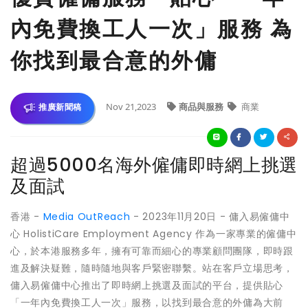
內免費換工人一次」服務 為
你找到最合意的外傭
Nov 21,2023
商品與服務
商業
推廣新聞稿
超過5000名海外僱傭即時網上挑選
及面試
香港 -
Media OutReach
- 2023年11月20日 - 傭入易僱傭中
心 HolistiCare Employment Agency 作為一家專業的僱傭中
心，於本港服務多年，擁有可靠而細心的專業顧問團隊，即時跟
進及解決疑難，隨時隨地與客戶緊密聯繫。站在客戶立場思考，
傭入易僱傭中心推出了即時網上挑選及面試的平台，提供貼心
「一年內免費換工人一次」服務，以找到最合意的外傭為大前