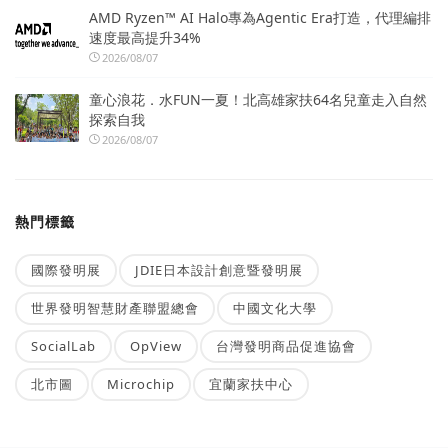
AMD Ryzen™ AI Halo專為Agentic Era打造，代理編排
速度最高提升34%
2026/08/07
童心浪花．水FUN一夏！北高雄家扶64名兒童走入自然
探索自我
2026/08/07
熱門標籤
國際發明展
JDIE日本設計創意暨發明展
世界發明智慧財產聯盟總會
中國文化大學
SocialLab
OpView
台灣發明商品促進協會
北市圖
Microchip
宜蘭家扶中心