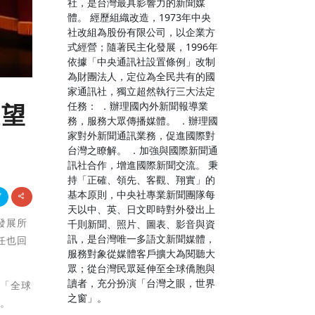
社，是台灣最具影響力的新聞媒
體。 經歷組織改造，1973年中央
社改組為股份有限公司，以企業方
式經營；隨著民主化發展，1996年
依據「中央通訊社設置條例」改制
為財團法人，定位為全民共有的國
家通訊社，獨立超然執行三大法定
任務： ．辦理國內外新聞報導業
展望
務，服務大眾傳播媒體。 ．辦理國
家對外新聞通訊業務，促進國際對
台灣之瞭解。 ．加強與國際新聞通
訊社合作，增進國際新聞交流。 秉
持「正確、領先、客觀、翔實」的
基本原則，中央社專業新聞團隊每
天以中、英、日文即時對外發出上
力發展所
千則新聞、照片、圖表、影音與資
訊，是台灣唯一多語文新聞媒體，
任也回
服務對象從媒體客戶擴大為閱聽大
眾；從台灣民眾延伸至全球僑胞與
讀者，充分扮演「台灣之眼，世界
就「全球
之窗」。
討。