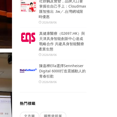
社群觸及會變，品牌入口要
掌握在自己手上：Cloudmax
匯智推出 .tw／.台灣網域限
時優惠
2026/08/06
真健康醫療（02697.HK）與
天津具身智能創新中心達成
戰略合作 共建具身智能醫療
產業生態
2026/08/06
陳嘉樺Ella選擇Sennheiser
Digital 6000打造震撼動人的
青春狂歡
2026/08/06
熱門標籤
北市圖
國際發明展