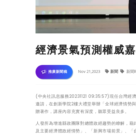
經濟景氣預測權威嘉
Nov 21,2023
新聞
新聞
推廣新聞稿
(中央社訊息服務20231121 09:35:57)
邀請，在創新學院2樓大禮堂舉辦「全球經濟情勢
贈著作，講座內容充實有深度，聽眾受益良多。
人發所為增進縣政團隊對總體政經趨勢的瞭解，藉
及主要經濟體政經情勢」、「新興市場前景」、「