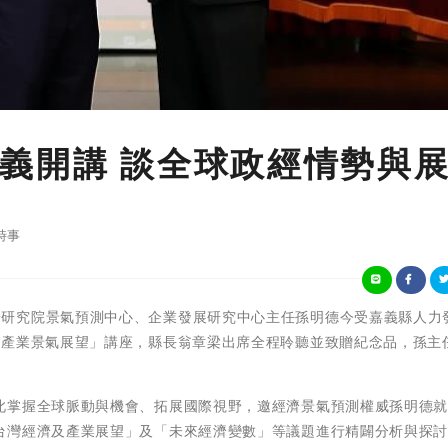
義開講 談全球政經情勢與
時事
現任台灣經濟研究院景氣預測中心、企業發展研究中心主任孫明德今受嘉義縣人
與產業景氣展望」講座，縣長翁章梁出席全程聆聽並致贈紀念品，孫主
此掌握全球脈動與機會、拓展國際視野，邀經濟景氣預測權威孫明德
台灣經濟及產業展望」及「未來經濟變數」等議題進行精闢分析與探