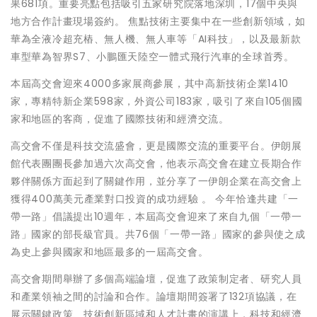
果681項。重要亮點包括吸引五家研究院落地深圳，17個中央與
地方合作計畫現場簽約。 焦點技術主要集中在一些創新領域，如
華為全液冷超充樁、無人機、無人車等「AI科技」，以及最新款
車型華為智界S7、小鵬匯天陸空一體式飛行汽車的全球首秀。
本屆高交會迎來4000多家展商參展，其中高新技術企業1410
家，專精特新企業598家，外資公司183家，吸引了來自105個國
家和地區的客商，促進了國際技術和經濟交流。
高交會不僅是科技交流盛會，更是國際交流的重要平台。伊朗展
館代表團團長參加過六次高交會，他表示高交會在建立長期合作
夥伴關係方面起到了關鍵作用，並分享了一伊朗企業在高交會上
獲得400萬美元產業對口投資的成功經驗 。 今年恰逢共建「一
帶一路」倡議提出10週年，本屆高交會迎來了來自九個「一帶一
路」國家的部長級官員。共76個「一帶一路」國家的參與使之成
為史上參與國家和地區最多的一屆高交會。
高交會期間舉辦了多個高端論壇，促進了政策制定者、研究人員
和產業領袖之間的討論和合作。論壇期間簽署了132項協議，在
展示關鍵政策、技術創新區域和人才計畫的演講上，科技和經濟