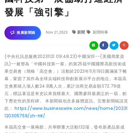
發展「強引擎」
Nov 21,2023
新聞
新聞時事
推廣新聞稿
(中央社訊息服務20231121 09:48:23)中國深圳--(美國商業資
訊)--被譽為「中國科技第一展」的第25屆中國國際高新技術成
果交易會（簡稱「高交會」）活動於2023年11月19日圓滿落下帷
幕，鞏固了其作為全球尖端科技和創新展示平台的地位。本屆高
交會累積入場人數24.8萬人次，累計洽商交易金額372.79億
元，標誌著這是有史以來規模最大、國際參與最廣泛的一屆，創
下歷史性的里程碑。 本新聞稿包含多媒體資訊。完整新聞稿請見
此：
https://www.businesswire.com/news/home/20231
120305759/zh-HK/
本屆高交會一展兩館，共舉辦重大活動132場，發布新產品新成