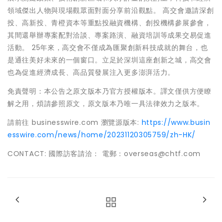
領域傑出人物與現場觀眾面對面分享前沿觀點。 高交會邀請深創
投、高新投、青橙資本等重點投融資機構、創投機構參展參會，
其間還舉辦專案配對洽談、專案路演、融資培訓等成果交易促進
活動。 25年來，高交會不僅成為匯聚創新科技成就的舞台，也
是通往美好未來的一個窗口。立足於深圳這座創新之城，高交會
也為促進經濟成長、高品質發展注入更多澎湃活力。
免責聲明：本公告之原文版本乃官方授權版本。譯文僅供方便瞭
解之用，煩請參照原文，原文版本乃唯一具法律效力之版本。
請前往 businesswire.com 瀏覽源版本:
https://www.busin
esswire.com/news/home/20231120305759/zh-HK/
CONTACT: 國際訪客請洽： 電郵：overseas@chtf.com