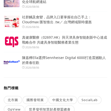
化全球航網連結
2026/08/06
社群觸及會變，品牌入口要掌握在自己手上：
Cloudmax 匯智推出 .tw／.台灣網域限時優惠
2026/08/06
真健康醫療（02697.HK）與天津具身智能創新中心達成
戰略合作 共建具身智能醫療產業生態
2026/08/06
陳嘉樺Ella選擇Sennheiser Digital 6000打造震撼動人
的青春狂歡
2026/08/06
熱門標籤
北市圖
國際發明展
中國文化大學
SocialLab
OpView
世界發明智慧財產聯盟總會