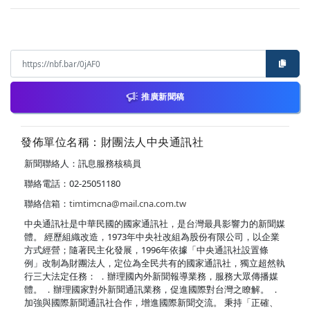
推廣新聞稿
發佈單位名稱：財團法人中央通訊社
新聞聯絡人：訊息服務核稿員
聯絡電話：02-25051180
聯絡信箱：
timtimcna@mail.cna.com.tw
中央通訊社是中華民國的國家通訊社，是台灣最具影響力的新聞媒
體。 經歷組織改造，1973年中央社改組為股份有限公司，以企業
方式經營；隨著民主化發展，1996年依據「中央通訊社設置條
例」改制為財團法人，定位為全民共有的國家通訊社，獨立超然執
行三大法定任務： ．辦理國內外新聞報導業務，服務大眾傳播媒
體。 ．辦理國家對外新聞通訊業務，促進國際對台灣之瞭解。 ．
加強與國際新聞通訊社合作，增進國際新聞交流。 秉持「正確、