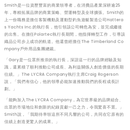
Smith是一位資歷豐富的商業領導者，在消費品產業深耕逾25
年，專精拓展品牌的商業策略、營運轉型及全球擴張。Smith的
上一份職務是擔任客製機動及運動型釣魚遊艇製造公司Hattera
s Yachts Inc.的執行長，他引領該公司轉危為安，並完成繼後
的出售。在擔任Polartec執行長期間，他指揮轉型工作，引導該
織品公司步上成功的軌道。他還曾經擔任The Timberland Co
mpany戶外用品集團總裁。
「Gary是一位眾所推崇的執行長，深諳這一行的品牌經驗及知
識，還累積了順利推動公司成長、為利益關係人創造價值的長期
往績。」The LYCRA Company執行主席Craig Rogerson
說，「我們有信心，他的領導必能加速推動我們的長程成長計
劃。」
「能夠加入The LYCRA Company，為它世界級的品牌組合、
出眾的市場地位和創新的紀錄貢獻一己之力，令我驚喜不置。」
Smith說，「我期待率領這所不同凡響的公司，共同在它原有的
佳績上創造更驚人的成果。」