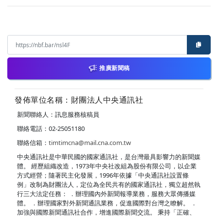
推廣新聞稿
發佈單位名稱：財團法人中央通訊社
新聞聯絡人：訊息服務核稿員
聯絡電話：02-25051180
聯絡信箱：
timtimcna@mail.cna.com.tw
中央通訊社是中華民國的國家通訊社，是台灣最具影響力的新聞媒
體。 經歷組織改造，1973年中央社改組為股份有限公司，以企業
方式經營；隨著民主化發展，1996年依據「中央通訊社設置條
例」改制為財團法人，定位為全民共有的國家通訊社，獨立超然執
行三大法定任務： ．辦理國內外新聞報導業務，服務大眾傳播媒
體。 ．辦理國家對外新聞通訊業務，促進國際對台灣之瞭解。 ．
加強與國際新聞通訊社合作，增進國際新聞交流。 秉持「正確、