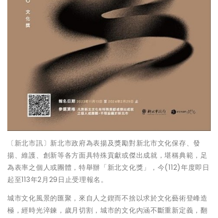
〔新北市訊〕新北市政府為表揚及獎勵對新北市文化保存、發
揚、維護、創新等各方面具特殊貢獻或傑出成就，堪稱典範，足
為表率之個人或團體，特舉辦「新北文化獎」，今(112)年度即日
起至113年2月29日止受理報名。
城市文化風景的匯聚，來自人之鍥而不捨以求於文化藝術登峰造
極，經時光淬鍊，歲月切割，城市的文化內涵不斷重新定義，翻