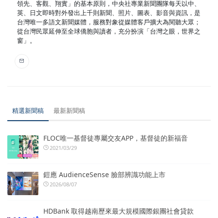
領先、客觀、翔實」的基本原則，中央社專業新聞團隊每天以中、
英、日文即時對外發出上千則新聞、照片、圖表、影音與資訊，是
台灣唯一多語文新聞媒體，服務對象從媒體客戶擴大為閱聽大眾；
從台灣民眾延伸至全球僑胞與讀者，充分扮演「台灣之眼，世界之
窗」。
精選新聞稿
最新新聞稿
FLOC唯一基督徒專屬交友APP，基督徒的新福音
2021/03/29
鎧應 AudienceSense 臉部辨識功能上市
2026/08/07
HDBank 取得越南歷來最大規模國際銀團社會貸款