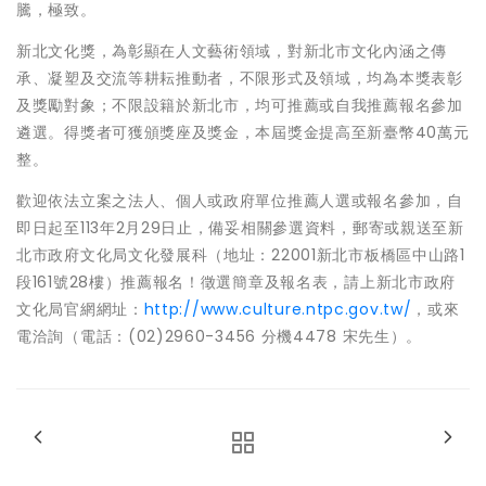
騰，極致。
新北文化獎，為彰顯在人文藝術領域，對新北市文化內涵之傳
承、凝塑及交流等耕耘推動者，不限形式及領域，均為本獎表彰
及獎勵對象；不限設籍於新北市，均可推薦或自我推薦報名參加
遴選。得獎者可獲頒獎座及獎金，本屆獎金提高至新臺幣40萬元
整。
歡迎依法立案之法人、個人或政府單位推薦人選或報名參加，自
即日起至113年2月29日止，備妥相關參選資料，郵寄或親送至新
北市政府文化局文化發展科（地址：22001新北市板橋區中山路1
段161號28樓）推薦報名！徵選簡章及報名表，請上新北市政府
文化局官網網址：
http://www.culture.ntpc.gov.tw/
，或來
電洽詢（電話：(02)2960-3456 分機4478 宋先生）。