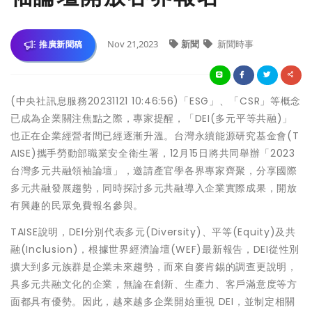
Nov 21,2023
新聞
新聞時事
推廣新聞稿
(中央社訊息服務20231121 10:46:56)「ESG」、「CSR」等概念
已成為企業關注焦點之際，專家提醒，「DEI(多元平等共融)」
也正在企業經營者間已經逐漸升溫。台灣永續能源研究基金會(T
AISE)攜手勞動部職業安全衛生署，12月15日將共同舉辦「2023
台灣多元共融領袖論壇」，邀請產官學各界專家齊聚，分享國際
多元共融發展趨勢，同時探討多元共融導入企業實際成果，開放
有興趣的民眾免費報名參與。
TAISE說明，DEI分別代表多元(Diversity)、平等(Equity)及共
融(Inclusion)，根據世界經濟論壇(WEF)最新報告，DEI從性別
擴大到多元族群是企業未來趨勢，而來自麥肯錫的調查更說明，
具多元共融文化的企業，無論在創新、生產力、客戶滿意度等方
面都具有優勢。因此，越來越多企業開始重視 DEI，並制定相關