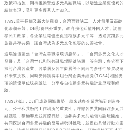
政策和措施，期待推動營造多元共融職場，以增進企業更優異的
績效表現，吸引更多優秀人才加入。
TAISE董事長簡又新大使觀察，台灣面對缺工、人才留用及高齡
化浪潮來襲，DEI顯得格外重要。政府強化延攬外國人才，調整
移民工政策，各企業組織也應促進種族多元平等，透過實踐多元
族群共存共榮，讓台灣成為多元文化包容的友善社會。
這場論壇聚焦「台灣友善職場環境趨勢」、「台灣多元文化人才
發展」及「台灣世代和諧共融職場關鍵議題」等主題，多管齊下
探討台灣各產業、各階層及各年齡層等不同面向多樣性發展現況
和未來挑戰，同時安排獲得本屆台灣企業永續獎(TCSA)相關獎
項的績優單位現身說法，分享各自推動多元共融計畫歷程和經
驗。
TAISE指出，DEI已成為國際趨勢，越來越多企業意識到創造多
元、公平和共融的工作場所的重要性，呼籲各界共同關注多元共
融議題，積極響應並實際行動，從參與多元共融領袖論壇開始，
共同探討台灣多元共融的發展趨勢與挑戰，並提出具體行動方案