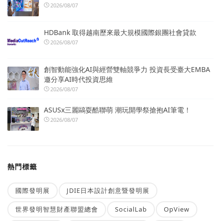
2026/08/07
HDBank 取得越南歷來最大規模國際銀團社會貸款
2026/08/07
創智動能強化AI與經營雙軸競爭力 投資長受臺大EMBA
邀分享AI時代投資思維
2026/08/07
ASUSx三麗鷗耍酷聯萌 潮玩開學祭搶抱AI筆電！
2026/08/07
熱門標籤
國際發明展
JDIE日本設計創意暨發明展
世界發明智慧財產聯盟總會
SocialLab
OpView