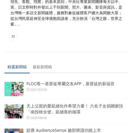
領先、客觀、翔實」的基本原則，中央社專業新聞團隊每天以中、
英、日文即時對外發出上千則新聞、照片、圖表、影音與資訊，是
台灣唯一多語文新聞媒體，服務對象從媒體客戶擴大為閱聽大眾；
從台灣民眾延伸至全球僑胞與讀者，充分扮演「台灣之眼，世界之
窗」。
精選新聞稿
最新新聞稿
FLOC唯一基督徒專屬交友APP，基督徒的新福音
2021/03/29
天上父親的愛延續化作希望力量！ 六名子女捐贈家扶
「南投映全號」延續善的循環
2026/08/08
鎧應 AudienceSense 臉部辨識功能上市