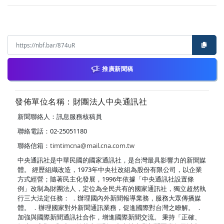
推廣新聞稿
發佈單位名稱：財團法人中央通訊社
新聞聯絡人：訊息服務核稿員
聯絡電話：02-25051180
聯絡信箱：
timtimcna@mail.cna.com.tw
中央通訊社是中華民國的國家通訊社，是台灣最具影響力的新聞媒
體。 經歷組織改造，1973年中央社改組為股份有限公司，以企業
方式經營；隨著民主化發展，1996年依據「中央通訊社設置條
例」改制為財團法人，定位為全民共有的國家通訊社，獨立超然執
行三大法定任務： ．辦理國內外新聞報導業務，服務大眾傳播媒
體。 ．辦理國家對外新聞通訊業務，促進國際對台灣之瞭解。 ．
加強與國際新聞通訊社合作，增進國際新聞交流。 秉持「正確、