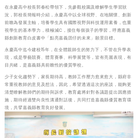
在永慶高中校長郭春松帶領下，先參觀校園及瞭解學生學習狀
況，郭校長簡報時介紹，永慶高中以全球視野、在地關懷、創新
前瞻為發展主軸，培養學生具有國際視野與科技運用素養，也重
視學生的基本學力，積極減C，接住每個孩子的學習，呼應嘉義
縣創新教育白皮書中「點亮嘉義囝仔的未來」願景目標。
永慶高中迄今建校15年，在全體親師生的努力下，不管在升學表
現，或是學藝競賽、體育賽事、科學展覽等，皆有亮麗表現，有
目共睹，是嘉義縣具前瞻性的優質學校。
少子女化趨勢下，家長期待高，教師工作壓力愈來愈大，縣府非
常重視教師的意見及想法，因此，希望透過這次的座談，能夠更
清楚瞭解教師們的期待與訴求，教育處將針對各議題提出因應措
施，期待經過雙向良性溝通對話後，共同打造嘉義縣優質教育環
境，共擘嘉義縣教育良好發展。