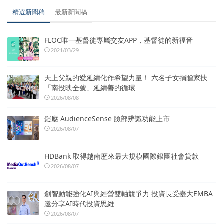
精選新聞稿
最新新聞稿
FLOC唯一基督徒專屬交友APP，基督徒的新福音
2021/03/29
天上父親的愛延續化作希望力量！ 六名子女捐贈家扶
「南投映全號」延續善的循環
2026/08/08
鎧應 AudienceSense 臉部辨識功能上市
2026/08/07
HDBank 取得越南歷來最大規模國際銀團社會貸款
2026/08/07
創智動能強化AI與經營雙軸競爭力 投資長受臺大EMBA
邀分享AI時代投資思維
2026/08/07