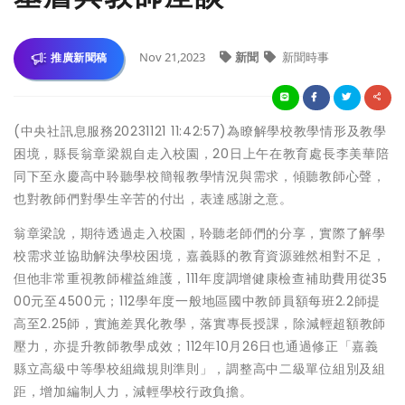
Nov 21,2023
新聞
新聞時事
推廣新聞稿
(中央社訊息服務20231121 11:42:57)為瞭解學校教學情形及教學
困境，縣長翁章梁親自走入校園，20日上午在教育處長李美華陪
同下至永慶高中聆聽學校簡報教學情況與需求，傾聽教師心聲，
也對教師們對學生辛苦的付出，表達感謝之意。
翁章梁說，期待透過走入校園，聆聽老師們的分享，實際了解學
校需求並協助解決學校困境，嘉義縣的教育資源雖然相對不足，
但他非常重視教師權益維護，111年度調增健康檢查補助費用從35
00元至4500元；112學年度一般地區國中教師員額每班2.2師提
高至2.25師，實施差異化教學，落實專長授課，除減輕超額教師
壓力，亦提升教師教學成效；112年10月26日也通過修正「嘉義
縣立高級中等學校組織規則準則」，調整高中二級單位組別及組
距，增加編制人力，減輕學校行政負擔。