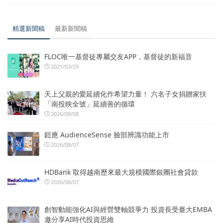
精選新聞稿
最新新聞稿
FLOC唯一基督徒專屬交友APP，基督徒的新福音
2021/03/29
天上父親的愛延續化作希望力量！ 六名子女捐贈家扶
「南投映全號」延續善的循環
2026/08/08
鎧應 AudienceSense 臉部辨識功能上市
2026/08/07
HDBank 取得越南歷來最大規模國際銀團社會貸款
2026/08/07
創智動能強化AI與經營雙軸競爭力 投資長受臺大EMBA
邀分享AI時代投資思維