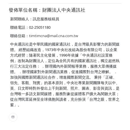
發佈單位名稱：財團法人中央通訊社
新聞聯絡人：訊息服務核稿員
聯絡電話：02-25051180
聯絡信箱：
timtimcna@mail.cna.com.tw
中央通訊社是中華民國的國家通訊社，是台灣最具影響力的新聞媒
體。 經歷組織改造，1973年中央社改組為股份有限公司，以企業
方式經營；隨著民主化發展，1996年依據「中央通訊社設置條
例」改制為財團法人，定位為全民共有的國家通訊社，獨立超然執
行三大法定任務： ．辦理國內外新聞報導業務，服務大眾傳播媒
體。 ．辦理國家對外新聞通訊業務，促進國際對台灣之瞭解。 ．
加強與國際新聞通訊社合作，增進國際新聞交流。 秉持「正確、
領先、客觀、翔實」的基本原則，中央社專業新聞團隊每天以中、
英、日文即時對外發出上千則新聞、照片、圖表、影音與資訊，是
台灣唯一多語文新聞媒體，服務對象從媒體客戶擴大為閱聽大眾；
從台灣民眾延伸至全球僑胞與讀者，充分扮演「台灣之眼，世界之
窗」。