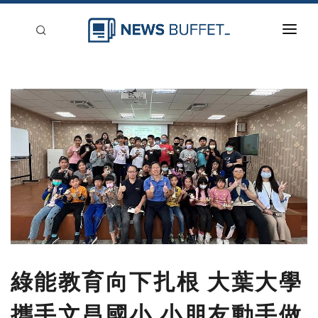
回到首頁
新聞稿分類
登入
刊登
綠能教育向下扎根 大葉大學
攜手文昌國小 小朋友動手做