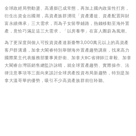
全球政經局勢動盪、高通膨已成常態，再加上國內政策性打房，
衍生出資金出國潮，高資產族群湧現「資產遷徙、資產配置與財
富永續傳承」三大需求，而為子女留學鋪路，熱錢移動至海外置
產，竟恰巧滿足這三大需求，「以房養學」在富人圈蔚為風潮。
為了更深度與個人可投資資產達新臺幣3,000萬元以上的高資產
客戶群溝通，加拿大閣睿特別舉辦海外置產趨勢講座，找來高力
國際業主代表服務部董事黃舒衛、加拿大BC省律師江韋毅、加拿
大閣睿台灣區銷售總監許詠晴，就全球置產趨勢、實際操作、法
律注意事項等三面向來談討全球房產投資布局新趨勢，特別是加
拿大溫哥華的優勢，吸引不少高資產族群前往聆聽。