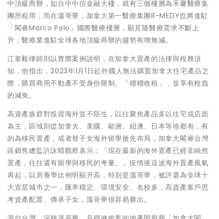
中頂級商辦，如台中中信金融大樓，就有三個樓層為禾馨醫療集
團所租用，而在溫哥華，加拿大第一醫療集團R-MEDY也將進駐
「閣睿Marco Polo」國際醫療樓層，顯見隨醫療需求不斷上
升，醫療業進駐全球各地頂級商辦的趨勢有增無減。
江韋毅律師則以實際案例說明，在加拿大置產的法律與稅務須
知，他指出，2023年1月1日起外國人無法購置加拿大住宅產品之
際，購買商用不動產不受身份限制、「穩穩收租」，並享有稅負
的減免。
高資產族群對投資海外並不陌生，以往聚焦產品多以住宅或店面
為主，區域則從加拿大、美國、歐洲、紐澳、日本等地都有，有
的為移民置產，或者替子女海外留學搶先布局，加拿大閣睿台灣
區銷售總監許詠晴觀察表示：「現在最新的海外置產已經非純然
置產，往往還有留學與移民的考量。」疫情後這波海外置產風氣
再起，以房養學比例明顯升高，特別是溫哥華，被評選為全球十
大宜居城市之一，匯率穩定、環境安全、名校多，高資產客戶思
考資產配置、傳承子女，溫哥華很容易勝出。
源自台灣、深耕溫哥華，且穩健推案的地產開發商「加拿大閣