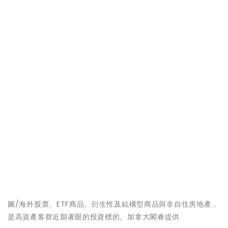
圖/海外股票、ETF商品、衍生性及結構型商品與非自住房地產，
是高資產客群近期著眼的投資標的。加拿大閣睿提供