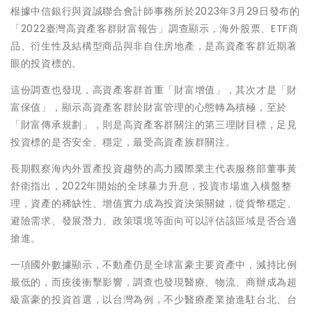
根據中信銀行與資誠聯合會計師事務所於2023年3月29日發布的
「2022臺灣高資產客群財富報告」調查顯示，海外股票、ETF商
品、衍生性及結構型商品與非自住房地產，是高資產客群近期著
眼的投資標的。
這份調查也發現，高資產客群首重「財富增值」，其次才是「財
富保值」，顯示高資產客群於財富管理的心態轉為積極，至於
「財富傳承規劃」，則是高資產客群關注的第三理財目標，足見
投資標的是否安全、穩定，最受高資產族群關注。
長期觀察海內外置產投資趨勢的高力國際業主代表服務部董事黃
舒衛指出，2022年開始的全球暴力升息，投資市場進入橫盤整
理，資產的稀缺性、增值實力成為投資決策關鍵，從貨幣穩定、
避險需求、發展潛力、政策環境等面向可以評估該區域是否合適
搶進。
一項國外數據顯示，不動產仍是全球富豪主要資產中，減持比例
最低的，而疫後衝擊影響，調查也發現醫療、物流、商辦成為超
級富豪的投資首選，以台灣為例，不少醫療產業搶進駐台北、台