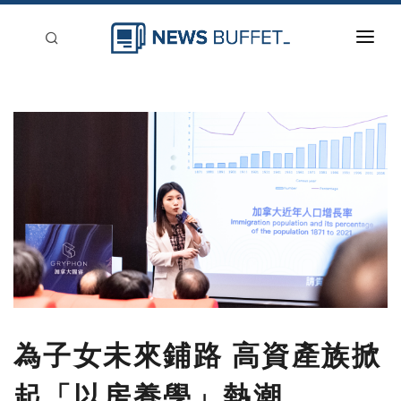
回到首頁
新聞稿分類
登入
刊登
為子女未來鋪路 高資產族掀
起「以房養學」熱潮