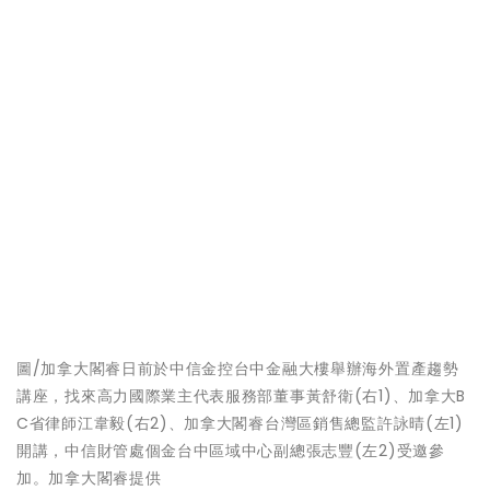
圖/加拿大閣睿日前於中信金控台中金融大樓舉辦海外置產趨勢
講座，找來高力國際業主代表服務部董事黃舒衛(右1)、加拿大B
C省律師江韋毅(右2)、加拿大閣睿台灣區銷售總監許詠晴(左1)
開講，中信財管處個金台中區域中心副總張志豐(左2)受邀參
加。加拿大閣睿提供