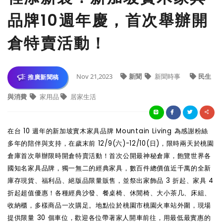
品牌10週年慶，首次舉辦開
倉特賣活動！
Nov 21,2023
新聞
新聞時事
民生
推廣新聞稿
與消費
家用品
居家生活
在台 10 週年的新加坡實木家具品牌 Mountain Living 為感謝粉絲
多年的陪伴與支持，在歲末前 12/9(六)-12/10(日)，限時兩天於桃園
倉庫首次舉辦限時開倉特賣活動！首次公開最神秘倉庫，飽覽世界各
國知名家具品牌，獨一無二的經典家具，數百件總價值近千萬的全新
庫存現貨、福利品、絕版品限量販售，並祭出家飾品 3 折起、家具 4
折起超值優惠！各種經典沙發、餐桌椅、休閒椅、大小茶几、床組、
收納櫃，多樣商品一次購足。地點位於桃園市桃園火車站外圍，現場
提供限量 30 個車位，歡迎各位帶著家人開車前往，用最低最實惠的