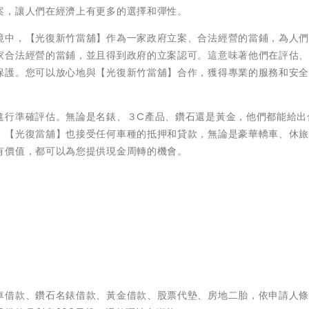
案，讓人們在經濟上有更多的選擇和彈性。
境中，【光復新竹當舖】作為一家政府立案、合法經營的當鋪，為人
家合法經營的當鋪，並且得到政府的立案認可。這意味著他們在評估
保護。您可以放心地與【光復新竹當舖】合作，獲得專業的服務和安
進行準確評估。無論是名錶、３C產品、鑽石還是黃金，他們都能給出
，【光復當舖】也接受任何車種的抵押和貸款，無論是豪華轎車、休
有價值，都可以為您提供現金周轉的機會。
車借款、鑽石名錶借款、黃金借款、股票代墊、房地二胎，依申請人