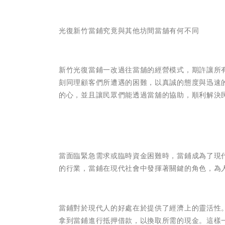
光復新竹當鋪究竟與其他坊間當舖有何不同
新竹光復當鋪一改過往當舖的經營模式，期許讓所
刻同理顧客們所遭遇的困難，以真誠的態度與迅速
的心，並且讓民眾們能透過當舖的協助，順利解決
當面臨緊急需求或臨時資金困難時，當鋪成為了現
的行業，當鋪在現代社會中發揮著關鍵的角色，為
當鋪對於現代人的好處在於提供了經濟上的靈活性
拿到當鋪進行抵押借款，以換取所需的現金。這樣