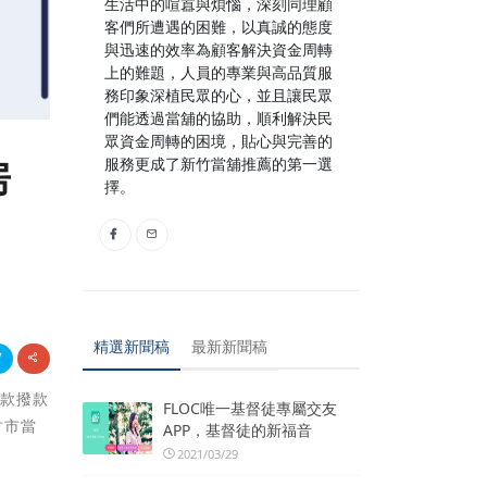
生活中的喧囂與煩惱，深刻同理顧
客們所遭遇的困難，以真誠的態度
與迅速的效率為顧客解決資金周轉
上的難題，人員的專業與高品質服
務印象深植民眾的心，並且讓民眾
們能透過當舖的協助，順利解決民
眾資金周轉的困境，貼心與完善的
服務更成了新竹當舖推薦的第一選
房
擇。
精選新聞稿
最新新聞稿
借款撥款
FLOC唯一基督徒專屬交友
竹市當
APP，基督徒的新福音
2021/03/29