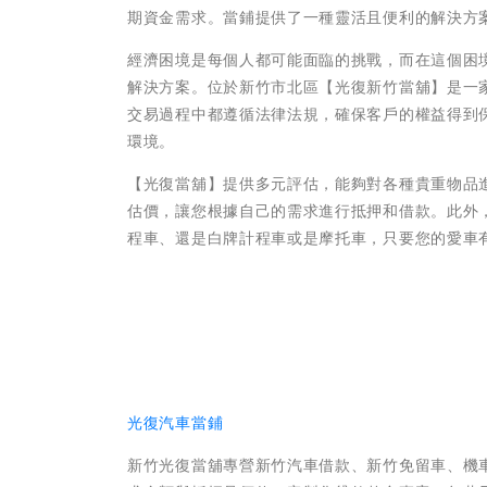
期資金需求。當鋪提供了一種靈活且便利的解決方
經濟困境是每個人都可能面臨的挑戰，而在這個困
解決方案。位於新竹市北區【光復新竹當舖】是一
交易過程中都遵循法律法規，確保客戶的權益得到
環境。
【光復當舖】提供多元評估，能夠對各種貴重物品
估價，讓您根據自己的需求進行抵押和借款。此外
程車、還是白牌計程車或是摩托車，只要您的愛車
光復汽車當鋪
新竹光復當舖專營新竹汽車借款、新竹免留車、機