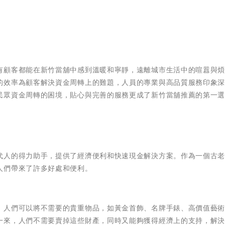
有顧客都能在新竹當舖中感到溫暖和寧靜，遠離城市生活中的喧囂與
的效率為顧客解決資金周轉上的難題，人員的專業與高品質服務印象
民眾資金周轉的困境，貼心與完善的服務更成了新竹當舖推薦的第一
代人的得力助手，提供了經濟便利和快速現金解決方案。作為一個古
人們帶來了許多好處和便利。
。人們可以將不需要的貴重物品，如黃金首飾、名牌手錶、高價值藝
一來，人們不需要賣掉這些財產，同時又能夠獲得經濟上的支持，解