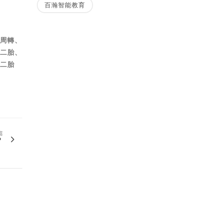
百瀚智能教育
款周轉、
屋二胎、
屋二胎
篇
？