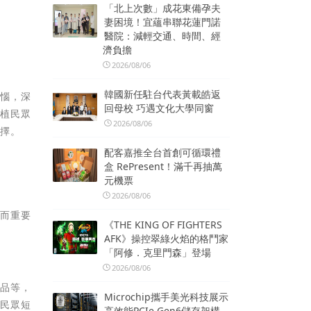
「北上次數」成花東備孕夫
妻困境！宜蘊串聯花蓮門諾
醫院：減輕交通、時間、經
濟負擔
2026/08/06
韓國新任駐台代表黃載皓返
煩惱，深
回母校 巧遇文化大學同窗
深植民眾
2026/08/06
選擇。
配客嘉推全台首創可循環禮
盒 RePresent！滿千再抽萬
元機票
2026/08/06
老而重要
《THE KING OF FIGHTERS
AFK》操控翠綠火焰的格鬥家
「阿修．克里門森」登場
2026/08/06
術品等，
Microchip攜手美光科技展示
決民眾短
高效能PCIe Gen6儲存架構，