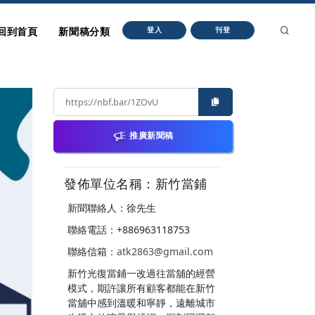
回到首頁
新聞稿分類
登入
刊登
推廣新聞稿
發佈單位名稱：新竹當鋪
新聞聯絡人：徐先生
聯絡電話：+886963118753
聯絡信箱：
atk2863@gmail.com
新竹光復當鋪一改過往當舖的經營
模式，期許讓所有顧客都能在新竹
當舖中感到溫暖和寧靜，遠離城市