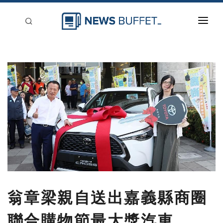
回到首頁
新聞稿分類
登入
刊登
翁章梁親自送出嘉義縣商圈
聯合購物節最大獎汽車