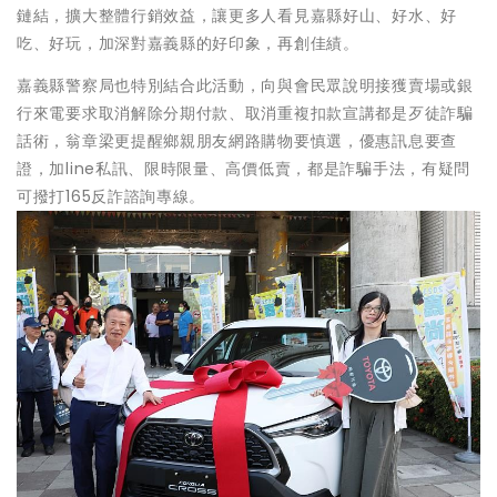
鏈結，擴大整體行銷效益，讓更多人看見嘉縣好山、好水、好
吃、好玩，加深對嘉義縣的好印象，再創佳績。
嘉義縣警察局也特別結合此活動，向與會民眾說明接獲賣場或銀
行來電要求取消解除分期付款、取消重複扣款宣講都是歹徒詐騙
話術，翁章梁更提醒鄉親朋友網路購物要慎選，優惠訊息要查
證，加line私訊、限時限量、高價低賣，都是詐騙手法，有疑問
可撥打165反詐諮詢專線。