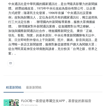
中央通訊社是中華民國的國家通訊社，是台灣最具影響力的新聞媒
體。 經歷組織改造，1973年中央社改組為股份有限公司，以企業
方式經營；隨著民主化發展，1996年依據「中央通訊社設置條
例」改制為財團法人，定位為全民共有的國家通訊社，獨立超然執
行三大法定任務： ．辦理國內外新聞報導業務，服務大眾傳播媒
體。 ．辦理國家對外新聞通訊業務，促進國際對台灣之瞭解。 ．
加強與國際新聞通訊社合作，增進國際新聞交流。 秉持「正確、
領先、客觀、翔實」的基本原則，中央社專業新聞團隊每天以中、
英、日文即時對外發出上千則新聞、照片、圖表、影音與資訊，是
台灣唯一多語文新聞媒體，服務對象從媒體客戶擴大為閱聽大眾；
從台灣民眾延伸至全球僑胞與讀者，充分扮演「台灣之眼，世界之
窗」。
精選新聞稿
最新新聞稿
FLOC唯一基督徒專屬交友APP，基督徒的新福音
2021/03/29