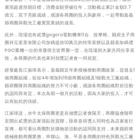
展現超過預期目標，消費金額突破往年，活動截止累計金額3.7
億元，寫下亮眼成績，感謝各商圈的投入與參與，一起帶動嘉義
縣商圈與觀光工廠實質業績的成長。
此外，現場也有貳獎gogoro電動機車11台、按摩椅、縣府太子商
圈祥元茗茶有限公司加碼提供10萬元的特等茶餅以及縣長加碼禮
PGO重機一台的幸運得主皆齊聚一堂，在現場與大家共同分享喜
悅，各商圈的代表也來到領獎記者會一同祝賀。
經發處長江振瑋表示，嘉義縣近年來積極推動商圈政策，從過去1
個商圈組織，短短4年增加到16個商圈組織及1個觀光工廠組織，
縣府團隊與商圈組織的努力不可小覷，感謝各商圈組織對於活動
的認同與肯定，本次為期一個月的活動，因為大家的投入，才可
以有如此的佳績。
江振瑋說，水牛太保商圈更是在抽獎記者會隔天，商圈協會隨即
至開出貳獎的店家張貼祝賀聯，除恭喜得獎人同時也為店家進行
宣傳，都可看出商圈對於購物節活動的認同與支持，未來縣府將
積極推動商圈業務，串聯山、海、平原各商圈的特色與觀光工廠