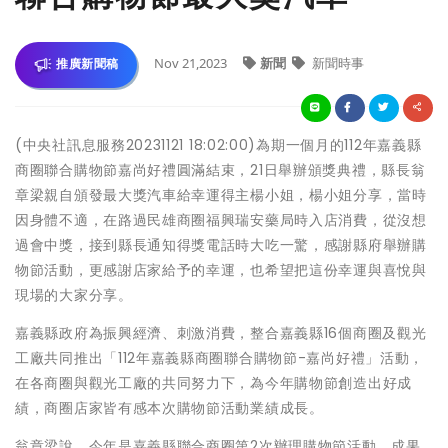
Nov 21,2023
新聞
新聞時事
推廣新聞稿
(中央社訊息服務20231121 18:02:00)為期一個月的112年嘉義縣
商圈聯合購物節嘉尚好禮圓滿結束，21日舉辦頒獎典禮，縣長翁
章梁親自頒發最大獎汽車給幸運得主楊小姐，楊小姐分享，當時
因身體不適，在路過民雄商圈福興瑞安藥局時入店消費，從沒想
過會中獎，接到縣長通知得獎電話時大吃一驚，感謝縣府舉辦購
物節活動，更感謝店家給予的幸運，也希望把這份幸運與喜悅與
現場的大家分享。
嘉義縣政府為振興經濟、刺激消費，整合嘉義縣16個商圈及觀光
工廠共同推出「112年嘉義縣商圈聯合購物節-嘉尚好禮」活動，
在各商圈與觀光工廠的共同努力下，為今年購物節創造出好成
績，商圈店家皆有感本次購物節活動業績成長。
翁章梁說，今年是嘉義縣聯合商圈第2次辦理購物節活動，成果