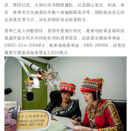
原、豐田社區、大南社區等關懷據點，以及關山電光、利嘉、泰
安、東興等文化健康站等數十個偏鄉聚落宣導，期盼藉由多元的
反賄選宣導方式，深化原鄉部落反賄選觀念。
選舉已進入倒數階段，選情亦逐漸白熱化，臺東地檢署及縣府政
風處呼籲全民共同捍衛乾淨的選舉環境，反賄選全國檢舉專線：
0800-024-099#4，臺東地檢署專線：089-361169，經查證
屬實可獲最高檢舉獎金2,000萬元。