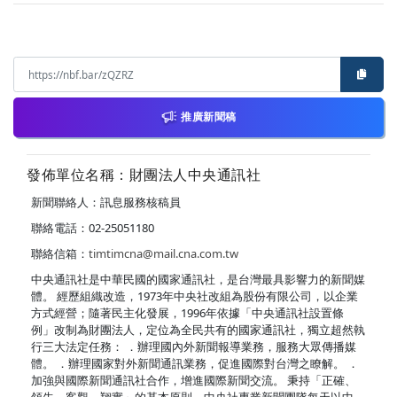
推廣新聞稿
發佈單位名稱：財團法人中央通訊社
新聞聯絡人：訊息服務核稿員
聯絡電話：02-25051180
聯絡信箱：
timtimcna@mail.cna.com.tw
中央通訊社是中華民國的國家通訊社，是台灣最具影響力的新聞媒
體。 經歷組織改造，1973年中央社改組為股份有限公司，以企業
方式經營；隨著民主化發展，1996年依據「中央通訊社設置條
例」改制為財團法人，定位為全民共有的國家通訊社，獨立超然執
行三大法定任務： ．辦理國內外新聞報導業務，服務大眾傳播媒
體。 ．辦理國家對外新聞通訊業務，促進國際對台灣之瞭解。 ．
加強與國際新聞通訊社合作，增進國際新聞交流。 秉持「正確、
領先、客觀、翔實」的基本原則，中央社專業新聞團隊每天以中、