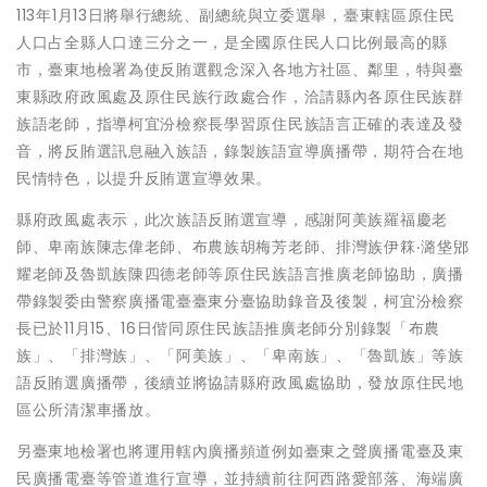
113年1月13日將舉行總統、副總統與立委選舉，臺東轄區原住民
人口占全縣人口達三分之一，是全國原住民人口比例最高的縣
市，臺東地檢署為使反賄選觀念深入各地方社區、鄰里，特與臺
東縣政府政風處及原住民族行政處合作，洽請縣內各原住民族群
族語老師，指導柯宜汾檢察長學習原住民族語言正確的表達及發
音，將反賄選訊息融入族語，錄製族語宣導廣播帶，期符合在地
民情特色，以提升反賄選宣導效果。
縣府政風處表示，此次族語反賄選宣導，感謝阿美族羅福慶老
師、卑南族陳志偉老師、布農族胡梅芳老師、排灣族伊箖‧潞垡郳
耀老師及魯凱族陳四德老師等原住民族語言推廣老師協助，廣播
帶錄製委由警察廣播電臺臺東分臺協助錄音及後製，柯宜汾檢察
長已於11月15、16日偕同原住民族語推廣老師分別錄製「布農
族」、「排灣族」、「阿美族」、「卑南族」、「魯凱族」等族
語反賄選廣播帶，後續並將協請縣府政風處協助，發放原住民地
區公所清潔車播放。
另臺東地檢署也將運用轄內廣播頻道例如臺東之聲廣播電臺及東
民廣播電臺等管道進行宣導，並持續前往阿西路愛部落、海端廣