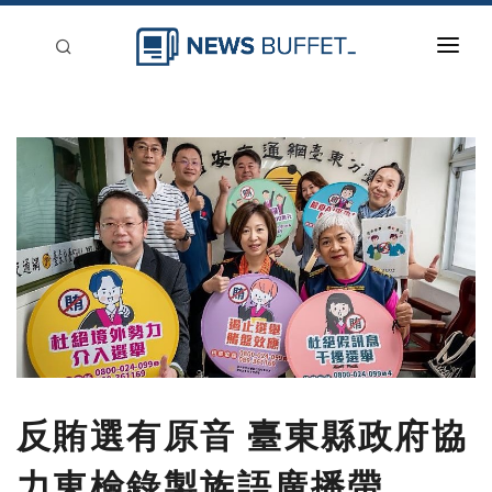
回到首頁
新聞稿分類
登入
刊登
反賄選有原音 臺東縣政府協
力東檢錄製族語廣播帶