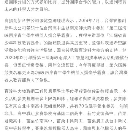
過團隊分組的方式參加比賽，提升團隊合作的能力，以達到培育
未來的科學人才之目的。
睿揚創新科技公司張乾益總經理表示，2019年7月，台灣睿揚創
新科技公司帶領十位台灣高中生赴南京師大附中參加『第二屆海
峽兩岸青年學生機器人擂台爭霸賽』，獲得主辦單位『江蘇省青
少年科技教育協會』的熱烈歡迎與高度重視，並強烈表達希望該
活動亦能夠移往台灣舉辦，回台後承蒙育達科大校方的支持，於
2020年12月舉辦第三屆海峽兩岸人工智慧相撲車研習活動暨擂台
賽，但因疫情爆發後，兩岸交流暫緩，今年再度舉辦，第六屆將
競賽名稱更正為:海峽兩岸青年學生機器人擂臺爭霸賽，讓台灣機
器人教育能夠向下紮根。
育達科大物聯網工程與應用學士學位學程葉律佐副教授表示，本
次活動參賽規則最多上限為16隊，經報名與篩選資格後，參賽隊
伍有來自北中南高中職組達16隊，共有70位選手報名參與，熱鬧
非凡。高中職組參賽學校有基隆二信高中、新竹光復高中、苗栗
君毅高中、苗栗竹南高中、苗栗中興商工、苗栗農工及台中新民
高中等校學生，賽事以相撲機器人為主，藉由與其他機器人的爭