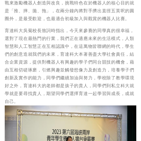
戰來激勵機器人創造與改良，挑戰特色在於機器人的核心目的就
是「推、摔、拋、拖」，在兩分鐘內將對手擠出直徑五英呎的圓
圈外，是最受歡迎，也最適合初級加入與觀賞的機器人比賽。
育達科大吳菊校長致詞時指出，今天來參賽的同學真的很幸福，
選對了現在最熱門的行業，我們正在適應未來的生活模式，人類
智慧和人工智慧正在互相認識中，在這萬物皆聯網的時代，學生
們的創意造就我們的未來，育達科大本著善盡大學社會責任，結
合企業資源，提供對機器人有興趣的學子們同台競技的機會，藉
由互相切磋琢磨，引燃興趣並觸發想像力及創造力，培養學子們
創新及實作的能力，同學們繼續加油與努力，學校除了教學環境
好之外，育達科大的老師都是孩子的貴人，同學們到私立科大就
學就是要尋找貴人，期望同學們選擇育達一起學習與成長，成就
自己。