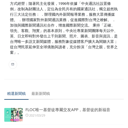
方式經營；隨著民主化發展，1996年依據「中央通訊社設置條
例」改制為財團法人，定位為全民共有的國家通訊社，獨立超然執
行三大法定任務： ．辦理國內外新聞報導業務，服務大眾傳播媒
體。 ．辦理國家對外新聞通訊業務，促進國際對台灣之瞭解。 ．
加強與國際新聞通訊社合作，增進國際新聞交流。 秉持「正確、
領先、客觀、翔實」的基本原則，中央社專業新聞團隊每天以中、
英、日文即時對外發出上千則新聞、照片、圖表、影音與資訊，是
台灣唯一多語文新聞媒體，服務對象從媒體客戶擴大為閱聽大眾；
從台灣民眾延伸至全球僑胞與讀者，充分扮演「台灣之眼，世界之
窗」。
精選新聞稿
最新新聞稿
FLOC唯一基督徒專屬交友APP，基督徒的新福音
2021/03/29