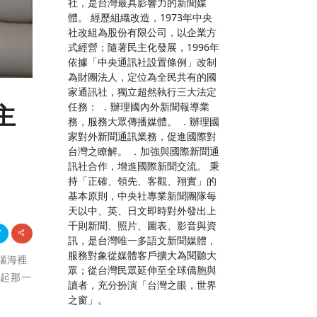
社，是台灣最具影響力的新聞媒
體。 經歷組織改造，1973年中央
社改組為股份有限公司，以企業方
式經營；隨著民主化發展，1996年
依據「中央通訊社設置條例」改制
為財團法人，定位為全民共有的國
家通訊社，獨立超然執行三大法定
任務： ．辦理國內外新聞報導業
主
務，服務大眾傳播媒體。 ．辦理國
家對外新聞通訊業務，促進國際對
台灣之瞭解。 ．加強與國際新聞通
訊社合作，增進國際新聞交流。 秉
持「正確、領先、客觀、翔實」的
基本原則，中央社專業新聞團隊每
天以中、英、日文即時對外發出上
千則新聞、照片、圖表、影音與資
訊，是台灣唯一多語文新聞媒體，
服務對象從媒體客戶擴大為閱聽大
將腦海裡
眾；從台灣民眾延伸至全球僑胞與
昇起那一
讀者，充分扮演「台灣之眼，世界
之窗」。