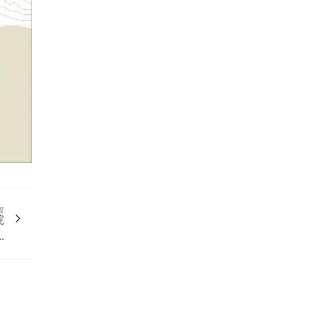
篇
院
..