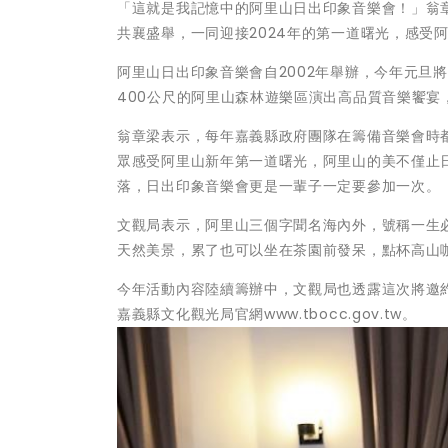
「這就是我記憶中的阿里山日出印象音樂會！」翁
共襄盛舉，一同迎接2024年的第一道曙光，感受
阿里山日出印象音樂會自2002年舉辦，今年元旦
400公尺的阿里山森林遊樂區演出高品質音樂饗宴
翁章梁表示，每年嘉義縣政府團隊在籌備音樂會時
眾感受阿里山新年第一道曙光，阿里山的美不僅止
落，日出印象音樂會更是一輩子一定要參加一次。
文觀局表示，阿里山三個字聞名海內外，號稱一生
天然美景，累了也可以坐在茶園前發呆，點杯高山咖啡
今年活動內容陸續籌辦中，文觀局也透露這次將邀
嘉義縣文化觀光局官網www.tbocc.gov.tw。