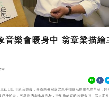
印象音樂會暖身中 翁章梁描繪
時事
迎接2024阿里山日出印象音樂會，嘉義縣長翁章梁親手描繪活動主視覺草稿，
最純淨的美，有層疊的山峰及雲海，搭配高品質的音樂表演，當太陽