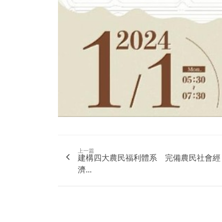
上一篇
建構四大農民福利體系 完備農民社會經
濟...