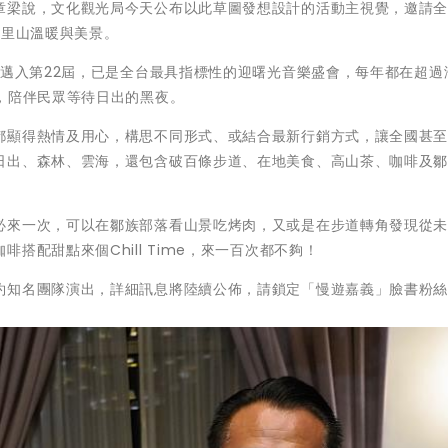
章梁說，文化觀光局今天公布以此草圖發想設計的活動主視覺，邀請
阿里山溫暖與美景。
將邁入第22屆，已是全台最具指標性的迎曙光音樂盛會，每年都在超過海
，陪伴民眾等待日出的黑夜。
都顯得熱情及用心，構思不同形式、或結合最新行銷方式，讓全國甚
日出、森林、雲海，還包含破百條步道、在地美食、高山茶、咖啡及
必來一次，可以在鄒族部落看山景吃烤肉，又或是在步道轉角發現從
搭配甜點來個Chill Time，來一百次都不夠！
約知名團隊演出，詳細訊息將陸續公佈，請鎖定「慢遊嘉義」臉書粉