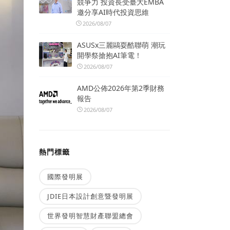
競爭力 投資長受臺大EMBA
邀分享AI時代投資思維
2026/08/07
ASUSx三麗鷗耍酷聯萌 潮玩
開學祭搶抱AI筆電！
2026/08/07
AMD公佈2026年第2季財務
報告
2026/08/07
熱門標籤
國際發明展
JDIE日本設計創意暨發明展
世界發明智慧財產聯盟總會