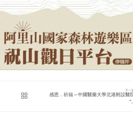
下一
感恩．祈福～中國醫藥大學北港附設醫
“.