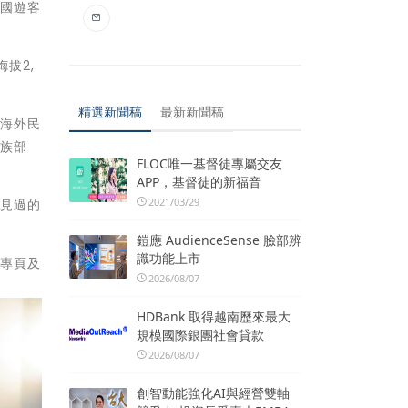
全國遊客
拔2,
精選新聞稿
最新新聞稿
至海外民
鄒族部
FLOC唯一基督徒專屬交友
APP，基督徒的新福音
2021/03/29
未見過的
鎧應 AudienceSense 臉部辨
識功能上市
絲專頁及
2026/08/07
HDBank 取得越南歷來最大
規模國際銀團社會貸款
2026/08/07
創智動能強化AI與經營雙軸