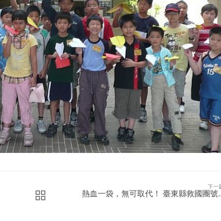
下一
熱血一袋，無可取代！ 臺東縣救國團號..