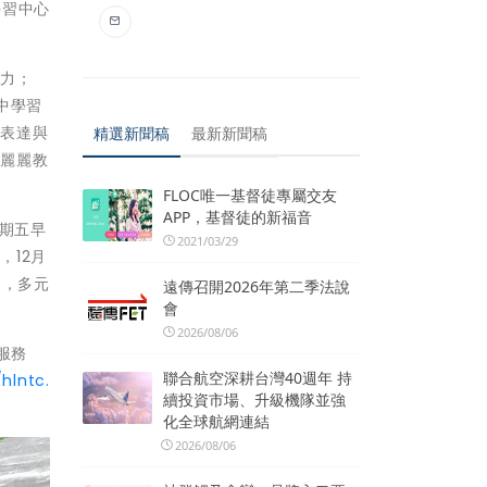
學習中心
造力；
中學習
通表達與
精選新聞稿
最新新聞稿
克麗麗教
FLOC唯一基督徒專屬交友
APP，基督徒的新福音
星期五早
2021/03/29
12月
進，多元
遠傳召開2026年第二季法說
會
2026/08/06
服務
聯合航空深耕台灣40週年 持
/hlntc.
續投資市場、升級機隊並強
化全球航網連結
2026/08/06