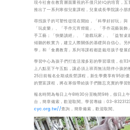
現今社會在教育層面重視的不僅只於IQ的培育，
推出了一系列寒假兒童課程，兒童成長學院讓小朋
尋找孩子的可塑性從現在開始，「科學好好玩」與
「玩皮樂」、「手作元宵燈籠」、「手作花藝裝飾」
手工藝；「快樂讀經」、「遊戲玩家」、「益智桌
傾聽的軟實力，建立人際關係的基礎與自信心。另
學」和「食農教育」系列等課程都是栽培孩子發展
學習中心為孩子們打造活潑多彩的學習環境，在113
上八點至下午五點，讓必須上班而無法陪伴小孩的
25日前報名全期成長營課程，新生學費享有95折
的豐富課程，將在寒假帶給孩子們難忘充實的學習
報名時間為每日上午8時30分至晚間9時，假日上午
台，簡章備索，歡迎取閱。學習專線：03-8323
cyc.org.tw//
查詢，簡章備索，歡迎取閱。