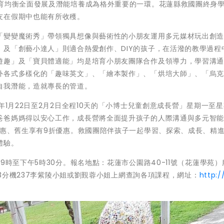
五育均衡全面發展及潛能培養成為格外重要的一環。花蓮縣救國團終身
友在假期中也能有所收穫。
「變變魔術秀」帶領獨具想像與藝術性的小朋友運用多元媒材玩出創
及「創藝小達人」則適合熱愛創作、DIY的孩子，在活潑的教學過程
遊趣」及「寶貝體適能」均是培育小朋友團隊合作及領導力，學習溝
外各式多樣化的「趣味英文」、「繪本製作」、「烘培大師」、「烏
自我潛能，造就專長的管道。
年1月22日至2月2日全程10天的「小博士兒童創意成長營」星期一至
爸爸媽媽得以安心工作，成長營將全面提升孩子的人際溝通與多元智能，
優惠、舊生享有9折優惠。救國團陪伴孩子一起學習、探索、成長、精
體驗。
9時至下午5時30分。報名地點：花蓮市公園路40-11號（花蓮學苑）
123分機237李紫陵小姐或劉覲蓉小姐上網查詢各項課程，網址：
http:/