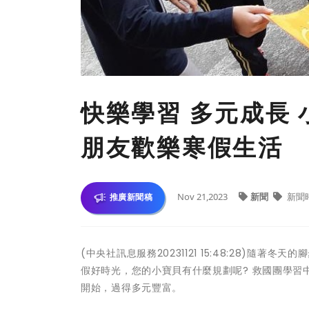
快樂學習 多元成長
朋友歡樂寒假生活
Nov 21,2023
新聞
新聞
推廣新聞稿
(中央社訊息服務20231121 15:48:28)隨
假好時光，您的小寶貝有什麼規劃呢? 救國團學
開始，過得多元豐富。