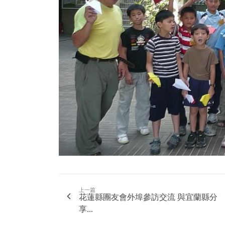
上一篇
花蓮縣團友會外埠參訪交流 與宜蘭縣分
享...