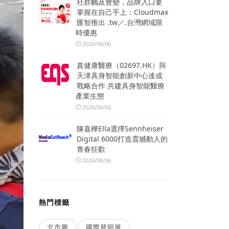
社群觸及會變，品牌入口要
掌握在自己手上：Cloudmax
匯智推出 .tw／.台灣網域限
時優惠
2026/08/06
真健康醫療（02697.HK）與
天津具身智能創新中心達成
戰略合作 共建具身智能醫療
產業生態
2026/08/06
陳嘉樺Ella選擇Sennheiser
Digital 6000打造震撼動人的
青春狂歡
2026/08/06
熱門標籤
北市圖
國際發明展