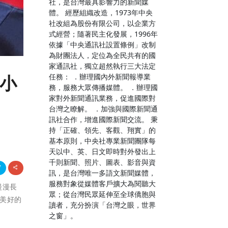
社，是台灣最具影響力的新聞媒
體。 經歷組織改造，1973年中央
社改組為股份有限公司，以企業方
式經營；隨著民主化發展，1996年
依據「中央通訊社設置條例」改制
為財團法人，定位為全民共有的國
家通訊社，獨立超然執行三大法定
任務： ．辦理國內外新聞報導業
給小
務，服務大眾傳播媒體。 ．辦理國
家對外新聞通訊業務，促進國際對
台灣之瞭解。 ．加強與國際新聞通
訊社合作，增進國際新聞交流。 秉
持「正確、領先、客觀、翔實」的
基本原則，中央社專業新聞團隊每
天以中、英、日文即時對外發出上
千則新聞、照片、圖表、影音與資
訊，是台灣唯一多語文新聞媒體，
服務對象從媒體客戶擴大為閱聽大
漫漫長
眾；從台灣民眾延伸至全球僑胞與
美好的
讀者，充分扮演「台灣之眼，世界
之窗」。