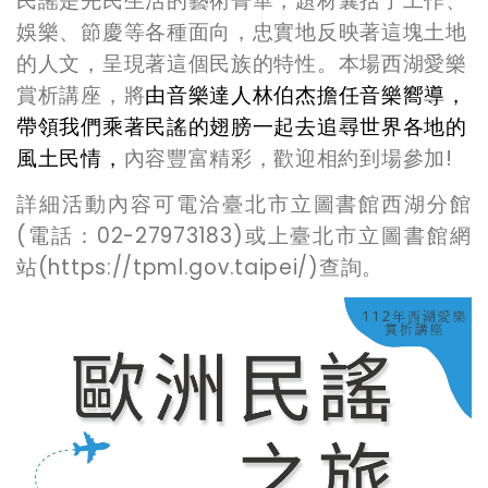
民謠是先民生活的藝術菁華，題材囊括了工作、
娛樂、節慶等各種面向，忠實地反映著這塊土地
的人文，呈現著這個民族的特性。本場西湖愛樂
賞析講座，將
由音樂達人林伯杰擔任音樂嚮導，
帶領我們乘著民謠的翅膀一起去追尋世界各地的
風土民情，
內容豐富精彩，歡迎相約到場參加!
詳細活動內容可電洽臺北市立圖書館西湖分館
(電話：02-27973183)或上臺北市立圖書館網
站(https://tpml.gov.taipei/)查詢。