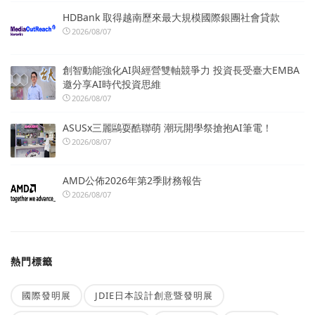
HDBank 取得越南歷來最大規模國際銀團社會貸款
2026/08/07
創智動能強化AI與經營雙軸競爭力 投資長受臺大EMBA
邀分享AI時代投資思維
2026/08/07
ASUSx三麗鷗耍酷聯萌 潮玩開學祭搶抱AI筆電！
2026/08/07
AMD公佈2026年第2季財務報告
2026/08/07
熱門標籤
國際發明展
JDIE日本設計創意暨發明展