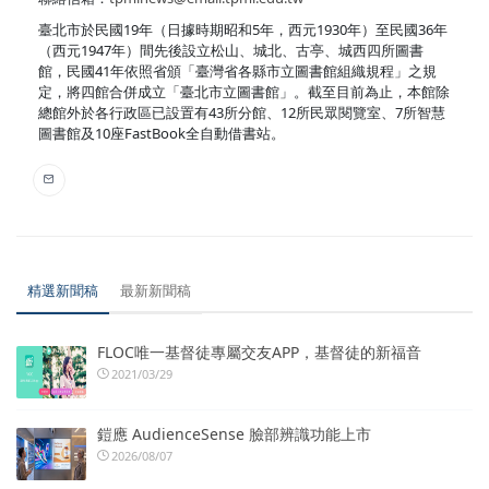
臺北市於民國19年（日據時期昭和5年，西元1930年）至民國36年
（西元1947年）間先後設立松山、城北、古亭、城西四所圖書
館，民國41年依照省頒「臺灣省各縣市立圖書館組織規程」之規
定，將四館合併成立「臺北市立圖書館」。截至目前為止，本館除
總館外於各行政區已設置有43所分館、12所民眾閱覽室、7所智慧
圖書館及10座FastBook全自動借書站。
精選新聞稿
最新新聞稿
FLOC唯一基督徒專屬交友APP，基督徒的新福音
2021/03/29
鎧應 AudienceSense 臉部辨識功能上市
2026/08/07