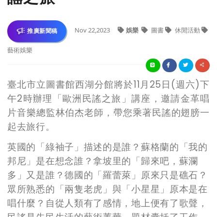
Nov 22,2023
娛樂
圖書
休閒活動
推廣新聞稿
藝術娛樂
臺北市立圖書館西湖分館將於11月25日(週六)下
午2時辦理「歐洲民謠之旅」講座，邀請金革唱
片音樂總監林伯杰老師，
帶您
乘著民謠的翅膀一
起去旅行。
英國的「綠袖子」描述的是誰？蘇格蘭的「我的
邦尼」是在想念誰？拿坡里的「歸來吧，蘇瀾
多」又是誰？德國的「羅蕾萊」原來只是礁石？
眾所熟悉的「兩隻老虎」與「小星星」原本是在
唱什麼？自從人類有了感情，地上便有了歌聲，