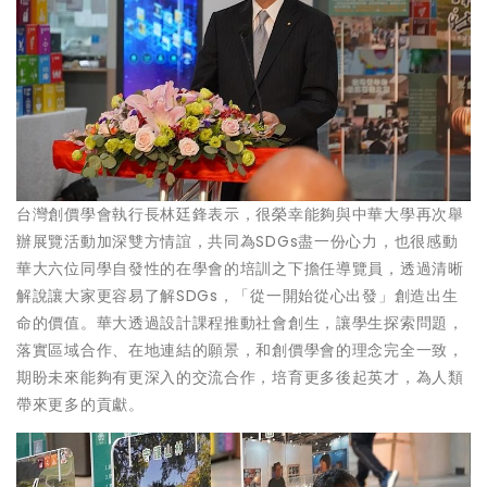
台灣創價學會執行長林廷鋒表示，很榮幸能夠與中華大學再次舉
辦展覽活動加深雙方情誼，共同為SDGs盡一份心力，也很感動
華大六位同學自發性的在學會的培訓之下擔任導覽員，透過清晰
解說讓大家更容易了解SDGs，「從一開始從心出發」創造出生
命的價值。華大透過設計課程推動社會創生，讓學生探索問題，
落實區域合作、在地連結的願景，和創價學會的理念完全一致，
期盼未來能夠有更深入的交流合作，培育更多後起英才，為人類
帶來更多的貢獻。