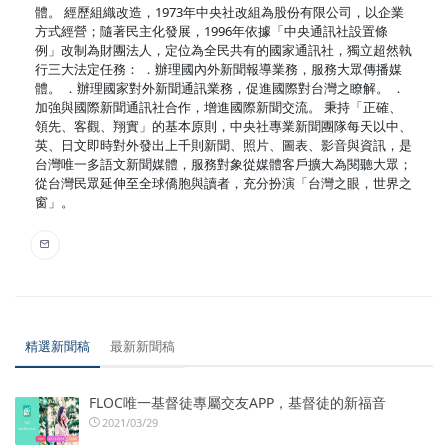
體。 經歷組織改造，1973年中央社改組為股份有限公司，以企業
方式經營；隨著民主化發展，1996年依據「中央通訊社設置條
例」改制為財團法人，定位為全民共有的國家通訊社，獨立超然執
行三大法定任務： ．辦理國內外新聞報導業務，服務大眾傳播媒
體。 ．辦理國家對外新聞通訊業務，促進國際對台灣之瞭解。 ．
加強與國際新聞通訊社合作，增進國際新聞交流。 秉持「正確、
領先、客觀、翔實」的基本原則，中央社專業新聞團隊每天以中、
英、日文即時對外發出上千則新聞、照片、圖表、影音與資訊，是
台灣唯一多語文新聞媒體，服務對象從媒體客戶擴大為閱聽大眾；
從台灣民眾延伸至全球僑胞與讀者，充分扮演「台灣之眼，世界之
窗」。
精選新聞稿
最新新聞稿
FLOC唯一基督徒專屬交友APP，基督徒的新福音
2021/03/29