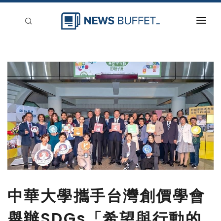
回到首頁
新聞稿分類
登入
刊登
中華大學攜手台灣創價學會
舉辦SDGs「希望與行動的