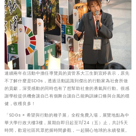
連續兩年在活動中擔任導覽員的資管系大三生劉宜婷表示，原先
不了解什麼是SDGs，透過活動認識到傑出的行動家為社會所做
的貢獻，深受感動的同時也有了想幫助社會的勇氣與行動。很感
謝學校提供機會讓自己有個舞台讓自己能夠訓練口條與台風的穩
健，收穫良多！
「SDGs × 希望與行動的種子展」全程免費入場，展覽地點為中
華大學行政大樓3樓，展期自即日起至11/24（五）止，共計5天
時間，歡迎社區民眾把握時間參觀，一起關心地球的永續發展。