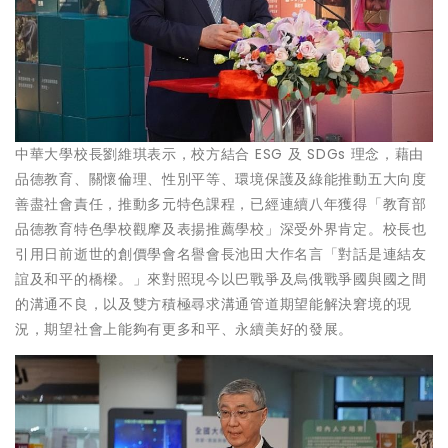
中華大學校長劉維琪表示，校方結合 ESG 及 SDGs 理念，藉由
品德教育、關懷倫理、性別平等、環境保護及綠能推動五大向度
善盡社會責任，推動多元特色課程，已經連續八年獲得「教育部
品德教育特色學校觀摩及表揚推薦學校」深受外界肯定。校長也
引用日前逝世的創價學會名譽會長池田大作名言「對話是連結友
誼及和平的橋樑。」來對照現今以巴戰爭及烏俄戰爭國與國之間
的溝通不良，以及雙方積極尋求溝通管道期望能解決窘境的現
況，期望社會上能夠有更多和平、永續美好的發展。