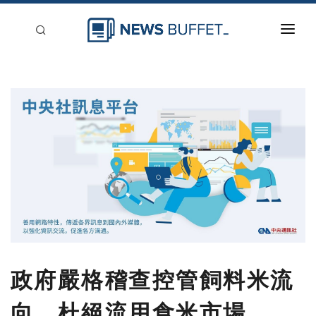
回到首頁
新聞稿分類
登入
刊登
政府嚴格稽查控管飼料米流
向，杜絕流用食米市場