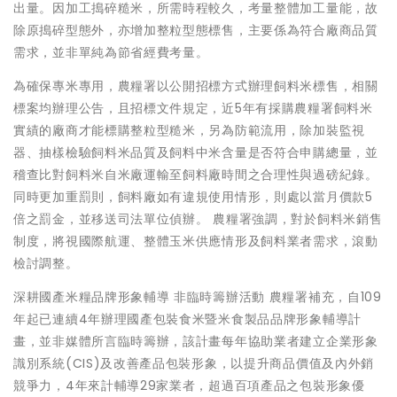
出量。因加工搗碎糙米，所需時程較久，考量整體加工量能，故
除原搗碎型態外，亦增加整粒型態標售，主要係為符合廠商品質
需求，並非單純為節省經費考量。
為確保專米專用，農糧署以公開招標方式辦理飼料米標售，相關
標案均辦理公告，且招標文件規定，近5年有採購農糧署飼料米
實績的廠商才能標購整粒型糙米，另為防範流用，除加裝監視
器、抽樣檢驗飼料米品質及飼料中米含量是否符合申購總量，並
稽查比對飼料米自米廠運輸至飼料廠時間之合理性與過磅紀錄。
同時更加重罰則，飼料廠如有違規使用情形，則處以當月價款5
倍之罰金，並移送司法單位偵辦。 農糧署強調，對於飼料米銷售
制度，將視國際航運、整體玉米供應情形及飼料業者需求，滾動
檢討調整。
深耕國產米糧品牌形象輔導 非臨時籌辦活動 農糧署補充，自109
年起已連續4年辦理國產包裝食米暨米食製品品牌形象輔導計
畫，並非媒體所言臨時籌辦，該計畫每年協助業者建立企業形象
識別系統(CIS)及改善產品包裝形象，以提升商品價值及內外銷
競爭力，4年來計輔導29家業者，超過百項產品之包裝形象優