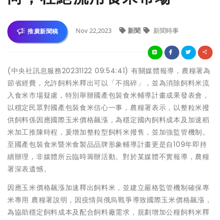
Nov 22,2023
新聞
新聞時事
推廣新聞稿
(中央社訊息服務20231122 09:54:41) 有關媒體報導，農糧署為
節省經費，允許飼料米釋出可以「不搗碎」，並為消除飼料米流
入食米市場疑慮，特別舉辦國產包裝食米輔導計畫成果發表會，
以穩定民眾對國產包裝食米信心一事，農糧署表示，以整粒米撥
供飼料係因應國際玉米價格飆漲，為穩定國內飼料成本及加速稻
米加工推陳時程，爰增加整粒型飼料米撥售，並加強監管機制。
至國產包裝食米暨米食製品品牌形象輔導計畫更是自109年即持
續辦理，非媒體所云臨時籌辦活動。對於某媒體不實報導，農糧
署深表遺憾。
因應玉米價格飆漲加速釋出飼料米，並建立嚴格監管機制確保專
米專用 農糧署說明，因疫情與俄烏戰爭導致國際玉米價格飆漲，
為協助穩定飼料成本及配合飼料廠需求，規劃增加公糧飼料米釋