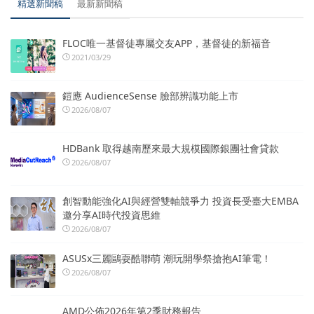
精選新聞稿
最新新聞稿
FLOC唯一基督徒專屬交友APP，基督徒的新福音
2021/03/29
鎧應 AudienceSense 臉部辨識功能上市
2026/08/07
HDBank 取得越南歷來最大規模國際銀團社會貸款
2026/08/07
創智動能強化AI與經營雙軸競爭力 投資長受臺大EMBA
邀分享AI時代投資思維
2026/08/07
ASUSx三麗鷗耍酷聯萌 潮玩開學祭搶抱AI筆電！
2026/08/07
AMD公佈2026年第2季財務報告