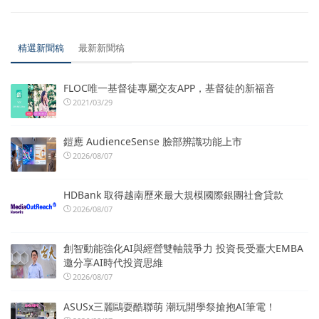
精選新聞稿
最新新聞稿
FLOC唯一基督徒專屬交友APP，基督徒的新福音
2021/03/29
鎧應 AudienceSense 臉部辨識功能上市
2026/08/07
HDBank 取得越南歷來最大規模國際銀團社會貸款
2026/08/07
創智動能強化AI與經營雙軸競爭力 投資長受臺大EMBA
邀分享AI時代投資思維
2026/08/07
ASUSx三麗鷗耍酷聯萌 潮玩開學祭搶抱AI筆電！