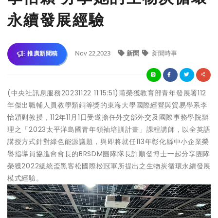
永續發展經驗
Nov 22,2023
新聞
新聞時事
推廣新聞稿
(中央社訊息服務20231122 11:15:51)甫榮獲教育部青年發展署112
年傑出職輔人員教學類銅等獎的東海大學國際經營與貿易學系李
怡穎副教授，112年11月1日受邀擔任外交部外交及國際事務學院辦
理之「2023太平洋島國青年領袖培訓計畫」課程講師，以全英語
講授方式針對綠色能源議題，與即將就任113年彰化縣中小企業榮
譽指導員協進會會長的BRSDM團隊隊長許順發博士一起分享團隊
榮獲2022總統盃黑客松國際松冠軍所提出之生物炭循環永續發展
模式經驗。