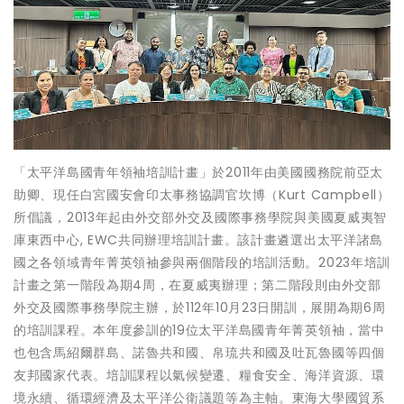
「太平洋島國青年領袖培訓計畫」於2011年由美國國務院前亞太
助卿、現任白宮國安會印太事務協調官坎博（Kurt Campbell）
所倡議，2013年起由外交部外交及國際事務學院與美國夏威夷智
庫東西中心, EWC共同辦理培訓計畫。該計畫遴選出太平洋諸島
國之各領域青年菁英領袖參與兩個階段的培訓活動。2023年培訓
計畫之第一階段為期4周，在夏威夷辦理；第二階段則由外交部
外交及國際事務學院主辦，於112年10月23日開訓，展開為期6周
的培訓課程。本年度參訓的19位太平洋島國青年菁英領袖，當中
也包含馬紹爾群島、諾魯共和國、帛琉共和國及吐瓦魯國等四個
友邦國家代表。培訓課程以氣候變遷、糧食安全、海洋資源、環
境永續、循環經濟及太平洋公衛議題等為主軸。東海大學國貿系