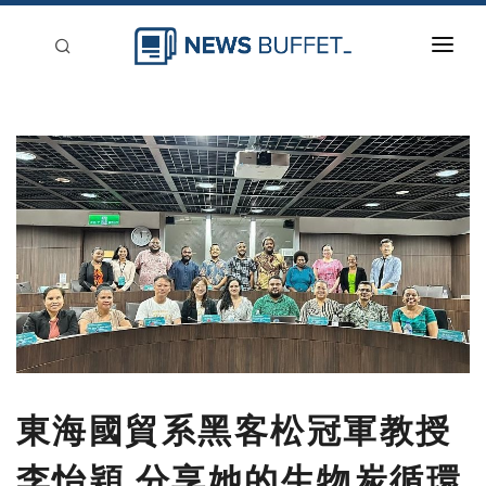
回到首頁
新聞稿分類
登入
刊登
東海國貿系黑客松冠軍教授
李怡穎 分享她的生物炭循環