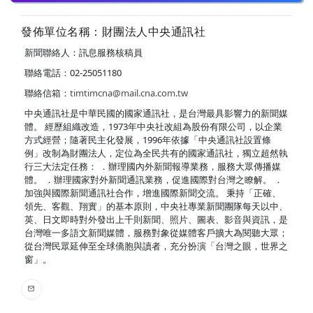
發佈單位名稱：財團法人中央通訊社
新聞聯絡人：訊息服務核稿員
聯絡電話：02-25051180
聯絡信箱：
timtimcna@mail.cna.com.tw
中央通訊社是中華民國的國家通訊社，是台灣最具影響力的新聞媒
體。 經歷組織改造，1973年中央社改組為股份有限公司，以企業
方式經營；隨著民主化發展，1996年依據「中央通訊社設置條
例」改制為財團法人，定位為全民共有的國家通訊社，獨立超然執
行三大法定任務： ．辦理國內外新聞報導業務，服務大眾傳播媒
體。 ．辦理國家對外新聞通訊業務，促進國際對台灣之瞭解。 ．
加強與國際新聞通訊社合作，增進國際新聞交流。 秉持「正確、
領先、客觀、翔實」的基本原則，中央社專業新聞團隊每天以中、
英、日文即時對外發出上千則新聞、照片、圖表、影音與資訊，是
台灣唯一多語文新聞媒體，服務對象從媒體客戶擴大為閱聽大眾；
從台灣民眾延伸至全球僑胞與讀者，充分扮演「台灣之眼，世界之
窗」。