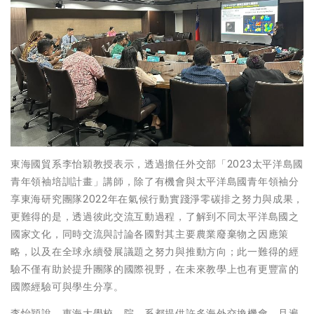
東海國貿系李怡穎教授表示，透過擔任外交部「2023太平洋島國
青年領袖培訓計畫」講師，除了有機會與太平洋島國青年領袖分
享東海研究團隊2022年在氣候行動實踐淨零碳排之努力與成果，
更難得的是，透過彼此交流互動過程，了解到不同太平洋島國之
國家文化，同時交流與討論各國對其主要農業廢棄物之因應策
略，以及在全球永續發展議題之努力與推動方向；此一難得的經
驗不僅有助於提升團隊的國際視野，在未來教學上也有更豐富的
國際經驗可與學生分享。
李怡穎說，東海大學校、院、系都提供許多海外交換機會，且遍