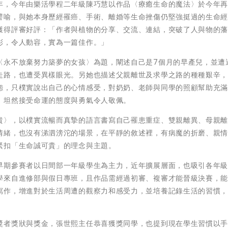
年，今年由樂活學程二年級陳巧慧以作品〈療癒生命的魔法〉於今年
譬喻，與她本身歷經罹癌、手術、離婚等生命挫傷仍堅強挺過的生命
獲得評審好評：「作者與植物的分享、交流、連結，突破了人與物的
彩，令人動容，實為一篇佳作。」
〈永不放棄努力築夢的女孩〉為題，闡述自己是7個月的早產兒，並遭
走路，也遭受異樣眼光。另她也描述父親離世及求學之路的種種艱辛
怨，只樸實說出自己的心情感受，對奶奶、老師與同學的照顧幫助充
，坦然接受命運的態度與勇氣令人敬佩。
貴〉，以樸實流暢而真摯的語言書寫自己罹患重症、雙親離異、母親
情緒，也沒有涕泗滂沱的場景，在平靜的敘述裡，有病魔的折磨、親
緊扣「生命誠可貴」的理念與主題。
早期參賽者以日間部一年級學生為主力，近年擴展層面，也吸引各年
學來自進修部與假日專班，且作品需經過初審、複審才能晉級決賽，
寫作，增進對於生活周遭的觀察力和感受力，並培養記錄生活的習慣
獎者獎狀與獎金，張世熙主任恭喜獲獎同學，也提到現在學生習慣以