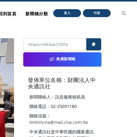
回到首頁
新聞稿分類
登入
刊登
推廣新聞稿
發佈單位名稱：財團法人中
央通訊社
新聞聯絡人：訊息服務核稿員
聯絡電話：02-25051180
聯絡信箱：
timtimcna@mail.cna.com.tw
中央通訊社是中華民國的國家通訊