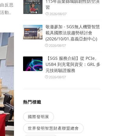
115年苗栗縣城鎮韌性防空演
藉由反思
習
癒活動。
2026/08/07
敬邀參加 - SGS無人機暨智慧
載具國際法規趨勢研討會
(2026/10/01.嘉義亞創中心)
2026/08/07
【SGS 服務介紹】從 PCIe、
USB4 到充電與資安：GRL 多
元技術驗證服務
2026/08/07
熱門標籤
國際發明展
世界發明智慧財產聯盟總會