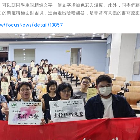
，可以讓同學重視精鍊文字，使文字增加色彩與溫度。此外，同學們
向的態度積極面對困境，進而走出陰暗幽谷，是非常有意義的書寫療
tw/focusNews/detail/13857