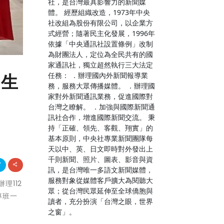
社，是台灣最具影響力的新聞媒
體。 經歷組織改造，1973年中央
社改組為股份有限公司，以企業方
式經營；隨著民主化發展，1996年
依據「中央通訊社設置條例」改制
為財團法人，定位為全民共有的國
家通訊社，獨立超然執行三大法定
任務： ．辦理國內外新聞報導業
重生
務，服務大眾傳播媒體。 ．辦理國
家對外新聞通訊業務，促進國際對
台灣之瞭解。 ．加強與國際新聞通
訊社合作，增進國際新聞交流。 秉
持「正確、領先、客觀、翔實」的
基本原則，中央社專業新聞團隊每
天以中、英、日文即時對外發出上
千則新聞、照片、圖表、影音與資
訊，是台灣唯一多語文新聞媒體，
服務對象從媒體客戶擴大為閱聽大
理112
眾；從台灣民眾延伸至全球僑胞與
專班一
讀者，充分扮演「台灣之眼，世界
之窗」。