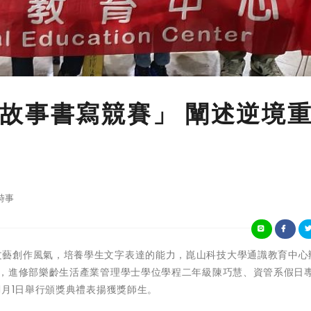
故事書寫競賽」 闡述逆境
時事
為提升校園文藝創作風氣，培養學生文字表達的能力，崑山科技大學通識教育中心辦
獎，進修部樂齡生活產業管理學士學位學程二年級陳巧慧、資管系假日
1月1日舉行頒獎典禮表揚獲獎師生。