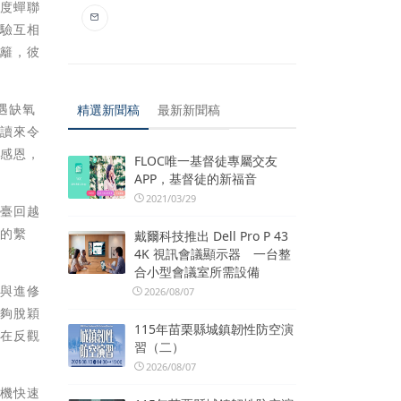
再度蟬聯
經驗互相
藩籬，彼
遇缺氧
精選新聞稿
最新新聞稿
，讀來令
滿感恩，
FLOC唯一基督徒專屬交友
APP，基督徒的新福音
2021/03/29
離臺回越
情的繫
戴爾科技推出 Dell Pro P 43
4K 視訊會議顯示器 一台整
合小型會議室所需設備
級與進修
2026/08/07
能夠脫穎
115年苗栗縣城鎮韌性防空演
，在反觀
習（二）
2026/08/07
手機快速