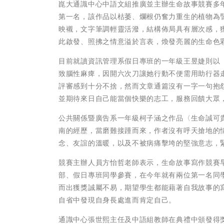
崑大通識中心中語文組推廣並主辦生命故事競賽多
第一名，該作品以枯萎、爛根仍奮力重生的植物為
映襯，文字筆調輕靈活潑，結構佈局具有層次感，
此啟發、照拂之情意溢於言表，煥發亮麗的生命色
目前就讀資訊管理系假日專班的一年級王昱婕則以
致腦性麻痺，因開六次刀讓她行動不便需用助行器
評審感到十分不捨，然而文章通篇沒有一字一句抱
並期待來日自己能當個快樂的志工，服務回饋大眾
公共關係暨廣告系一年級柯子涵之作品〈生命誠可
南的經歷，當磨難接踵而來，作者沒有呼天搶地的
念、友誼的溫暖，以及不被病痛擊垮的堅強意志，
競賽主辦人員方怡哲老師表示，生命故事寫作競賽
部、假日專班同學參賽，在今年就有兩位第一名同
而出獲獎誠屬不易，期望學生都能藉著自我故事的
自省中發現自身長處進而肯定自己。
通識中心張世熙主任及中語組教師在典禮中頒發得