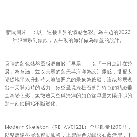
新聞圖片一：以「連接世界的情感色彩」為主題的2023
年限量系列錶款，以生動的海洋做為錶盤的設計。
吸睛的藍色錶盤靈感源自於「早晨」，以「一日之計在於
晨」為意涵，並以美麗的藍天與海洋為設計靈感，搭配太
陽從地平線升起時大地被照亮的景象為啟發，讓錶盤展現
出一天開始時的活力。錶盤呈現綠松石藍到綠色的精緻垂
直漸變色彩，象徵著天空與海洋的顏色從早晨太陽升起的
那一刻便開始不斷變化。
Modern Skeleton（RE-AV0122L）全球限量1200只，
以雙層錶盤展現運動風格，上層顏色以綠松石藍漸層，下