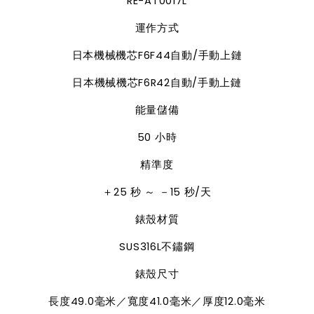
RE-AT0017L
運作方式
日本機械機芯
F6F44
自動
/
手動上鏈
日本機械機芯
F6R42
自動
/
手動上鏈
能量儲備
50
小時
精準度
＋
25
秒
～
－
15
秒
/
天
錶殼材質
SUS316L
不鏽鋼
錶殼尺寸
長度
49.0
毫米／寬度
41.0
毫米／厚度
12.0
毫米