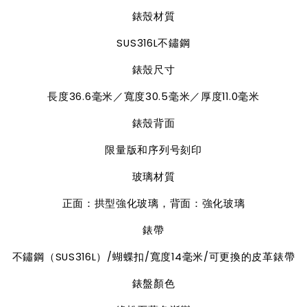
錶殼材質
SUS316L
不鏽鋼
錶殼尺寸
長度
36.6
毫米／寬度
30.5
毫米／厚度
11.0
毫米
錶殼背面
限量版和序列号刻印
玻璃材質
正面：拱型強化玻璃，背面：強化玻璃
錶帶
不鏽鋼（
SUS316L
）
/
蝴蝶扣
/
寬度
14
毫米
/
可更換的皮革錶帶
錶盤顏色