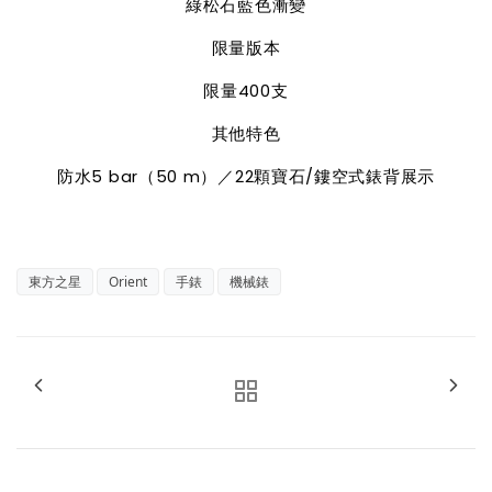
綠松石藍色漸變
限量版本
限量
400
支
其他特色
防水
5 bar
（
50 m
）／
22
顆寶石
/
鏤空式錶背展示
東方之星
Orient
手錶
機械錶