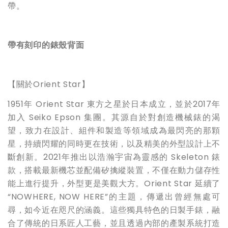
帶。
帶有刻印的錶殼背面
【關於Orient Star】
1951年 Orient Star 東方之星於日本成立，並於2017年
加入 Seiko Epson 集團。其源自於對創造機械錶的渴
望，致力在設計、組件和製造等領域成為最閃亮的那顆
星，持續閃耀的同時更在技術，以及精美的外型設計上不
斷創新。2021年推出以浩瀚宇宙為靈感的 Skeleton 錶
款，搭載最新機芯並配備矽擒縱裝置，不僅在動力儲存性
能上進行提升，外型更是美觀大方。Orient Star 延續了
“NOWHERE, NOW HERE”的主題，傳遞出曾經無處可
尋，如今近在咫尺的涵義。這些獨具特色的日製手錶，融
合了傳統的日系匠人工藝，並且透過內部的產製系統打造