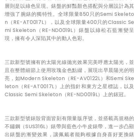
層則是以綠色呈現。錶盤的鮮豔顏色搭配與分層設計為其
增強了腕錶的獨特性。全球限量850只的Semi Skeleto
n（RE-AT0017L），以及全球限量400只的Classic Se
mi Skeleton（RE-ND0019L）錶盤以綠松石藍漸變呈
現，擁有令人深陷其中的動人色彩。
三款新型號擁有的太陽光線拋光效果完美呼應太陽光，並
且在整體細節上使用玫瑰金色點綴，展現出早晨陽光的明
亮，如Modern Skeleton（RE-AV0122L）和Semi Ske
leton（RE-AT0017L）上的指針和東方之星標誌，以及
Classic Semi Skeleton（RE-ND0019L）上的錶冠。
三款新型號錶殼背面皆刻有限量版序號，並搭載高規格的
不鏽鋼（SUS316L）錶帶與藍色小牛皮錶帶，進一步凸顯
出錶盤的漸變效果，讓佩戴者能夠根據自身喜好更換錶