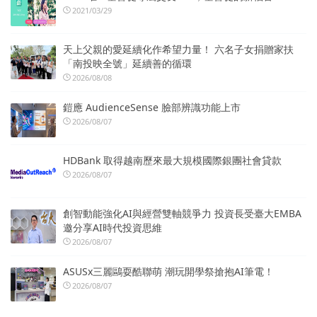
2021/03/29
天上父親的愛延續化作希望力量！ 六名子女捐贈家扶
「南投映全號」延續善的循環
2026/08/08
鎧應 AudienceSense 臉部辨識功能上市
2026/08/07
HDBank 取得越南歷來最大規模國際銀團社會貸款
2026/08/07
創智動能強化AI與經營雙軸競爭力 投資長受臺大EMBA
邀分享AI時代投資思維
2026/08/07
ASUSx三麗鷗耍酷聯萌 潮玩開學祭搶抱AI筆電！
2026/08/07