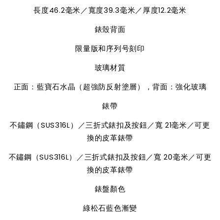
長度
46.2
毫米／寬度
39.3
毫米／厚度
12.2
毫米
錶殼背面
限量版和序列号刻印
玻璃材質
正面：藍寶石水晶（超強防反射塗層），背面：強化玻璃
錶帶
不鏽鋼（
SUS316L
）／三折式錶扣及按鈕／寬
21
毫米／可更
換的皮革錶帶
不鏽鋼（
SUS316L
）／三折式錶扣及按鈕／寬
20
毫米／可更
換的皮革錶帶
錶盤顏色
綠松石藍色漸變