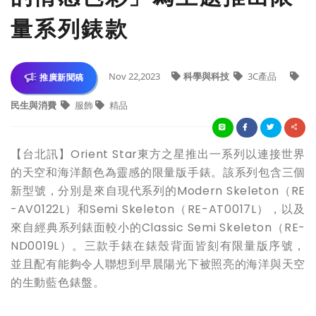
量系列錶款
Nov 22,2023
科學與科技
3C產品
推廣新聞稿
民生與消費
服飾
精品
【台北訊】Orient Star東方之星推出一系列以連接世界
的天空和海洋顏色為靈感的限量版手錶。該系列包含三個
新型號，分別是來自現代系列的Modern Skeleton（RE
-AV0122L）和Semi Skeleton（RE-AT0017L），以及
來自經典系列錶面較小的Classic Semi Skeleton（RE-
ND0019L）。三款手錶在錶殼背面皆刻有限量版序號，
並且配有能夠令人聯想到早晨陽光下被照亮的海洋與天空
的生動藍色錶盤。