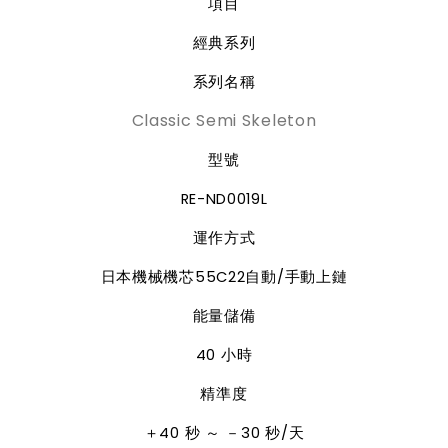
項目
經典系列
系列名稱
Classic Semi Skeleton
型號
RE-ND0019L
運作方式
日本機械機芯
55C22
自動
/
手動上鏈
能量儲備
40
小時
精準度
＋
40
秒
～
－
30
秒
/
天