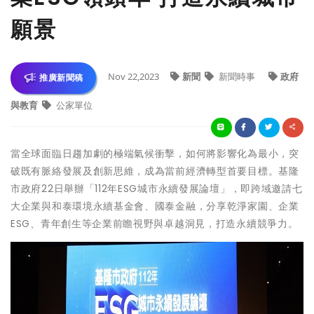
願景
Nov 22,2023
新聞
新聞時事
政府
推廣新聞稿
與教育
公家單位
當全球面臨日趨加劇的極端氣候衝擊，如何將影響化為最小，突
破既有脈絡發展及創新思維，成為當前經濟轉型首要目標。基隆
市政府22日舉辦「112年ESG城市永續發展論壇」，即跨域邀請七
大企業與和泰環境永續基金會、國泰金融，分享乾淨家園、企業
ESG、青年創生等企業前瞻視野與卓越洞見，打造永續競爭力。