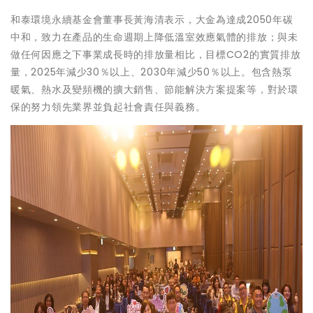
和泰環境永續基金會董事長黃海清表示，大金為達成2050年碳
中和，致力在產品的生命週期上降低溫室效應氣體的排放；與未
做任何因應之下事業成長時的排放量相比，目標CO2的實質排放
量，2025年減少30％以上、2030年減少50％以上。包含熱泵
暖氣、熱水及變頻機的擴大銷售、節能解決方案提案等，對於環
保的努力領先業界並負起社會責任與義務。