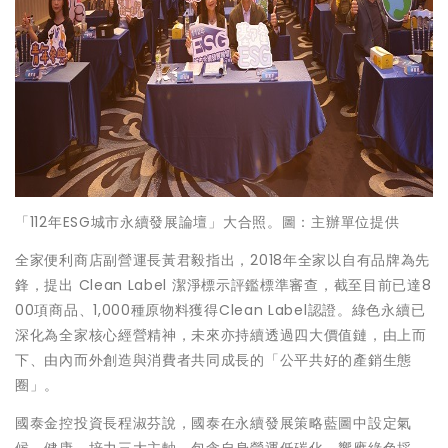
「112年ESG城市永續發展論壇」大合照。圖：主辦單位提供
全家便利商店副營運長黃君毅指出，2018年全家以自有品牌為先
鋒，提出 Clean Label 潔淨標示評鑑標準審查，截至目前已達8
00項商品、1,000種原物料獲得Clean Label認證。綠色永續已
深化為全家核心經營精神，未來亦持續透過四大價值鏈，由上而
下、由內而外創造與消費者共同成長的「公平共好的產銷生態
圈」。
國泰金控投資長程淑芬說，國泰在永續發展策略藍圖中設定氣
候、健康、培力三大主軸，包含自身營運低碳化，響應綠色採