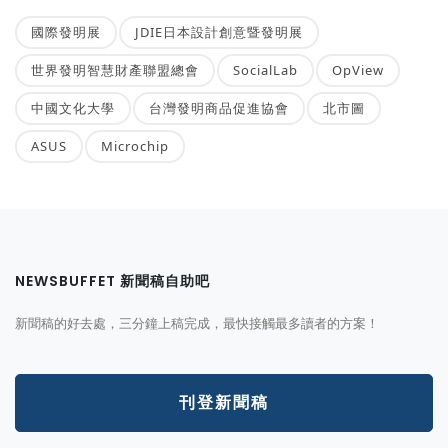
國際發明展
JDIE日本設計創意暨發明展
世界發明智慧財產聯盟總會
SocialLab
OpView
中國文化大學
台灣發明商品促進協會
北市圖
ASUS
Microchip
NEWSBUFFET 新聞稿自助吧
新聞稿的好去處，三分鐘上稿完成，最快接觸最多讀者的方案！
刊登新聞稿