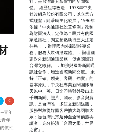
社，是台灣最具影響力的新聞媒
體。 經歷組織改造，1973年中央
社改組為股份有限公司，以企業方
式經營；隨著民主化發展，1996年
依據「中央通訊社設置條例」改制
為財團法人，定位為全民共有的國
家通訊社，獨立超然執行三大法定
任務： ．辦理國內外新聞報導業
材
務，服務大眾傳播媒體。 ．辦理國
家對外新聞通訊業務，促進國際對
台灣之瞭解。 ．加強與國際新聞通
訊社合作，增進國際新聞交流。 秉
持「正確、領先、客觀、翔實」的
基本原則，中央社專業新聞團隊每
天以中、英、日文即時對外發出上
千則新聞、照片、圖表、影音與資
訊，是台灣唯一多語文新聞媒體，
服務對象從媒體客戶擴大為閱聽大
以─青年
眾；從台灣民眾延伸至全球僑胞與
及青年
讀者，充分扮演「台灣之眼，世界
活的慣性
之窗」。