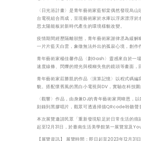
〈日光浴計畫〉是青年藝術家藍郁棠偶然發現烏山
台電視組合而成，呈現藝術家於水庫以浮床漂浮於
思太陽能板於新時代產生的環境樣貌改變。
疫情期間經歷隔離狀態，青年藝術家謝律丞為緩解
一片片藍天白雲，象徵無法外出的孤寂心境，創作
青年藝術家楊佳馨作品〈劃Gash〉靈感來自於一
速度線條、閃爍的燈光與模糊失焦的鏡頭等畫面，
青年藝術家莊勝凱的作品〈演算記憶〉以程式碼編
貌。搭配懷舊風的黑白小電視與DV，實驗在科技
〈觀響〉作品，由身兼DJ的青年藝術家周暐恩，以
刻錄到黑膠唱片，觀眾可透過掃描QRcode聆聽
本次展覽邀請民眾「重新發現駐足於日常生活的痕
起至12月31日，於臺南生活美學館第一展覽室及You
【展覽資訊】 展覽時間：即日起至2023年12月3