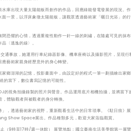
頭水庫出現大量太陽能板而創作的作品，回應綠能發電發展的現況。作
水面一景，以浮床象徵太陽能板，讓觀眾透過藝術家「曬日光浴」的
幽閉恐懼的心情，透過重複性動作一針一線的刺繡，在隨處可見的抹
作品〈逃逸的線〉。
場交通事故，她運用行車紀錄器影像、機車座椅以及攝影照片，呈現行
回應藝術家親身經歷意外的身心轉變。
寫家鄉澎湖的記憶，投影畫面中，由設定好的程式一筆一劃描繪出家
圍繞的當下，數位書寫記憶的可能性。
DJ的視角拍攝錄製的照片與聲音。作品運用底片相機拍攝，並將當下
聲音，體驗觀者與被觀者的身分轉換。
跡」，透過藝術家的視野，重新觀看生活中的日常瑣事。《駐日痕》
ng Show Space展出。作品種類多元，歡迎大家蒞臨觀賞。
1日止（9時至17時/週一休館） 展覽地點：國立臺南生活美學館第一展