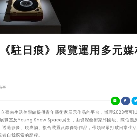
《駐日痕》展覽運用多元媒
時事
化部所屬國立臺南生活美學館提供青年藝術家展示作品的平台，辦理2023很可
室及Young Show Space展出，由資深藝術家邱國峻、陳伯義
，透過影像、現成物、複合裝置及錄像等作品，帶領民眾打破日常生
觀者自我探索的歷程。