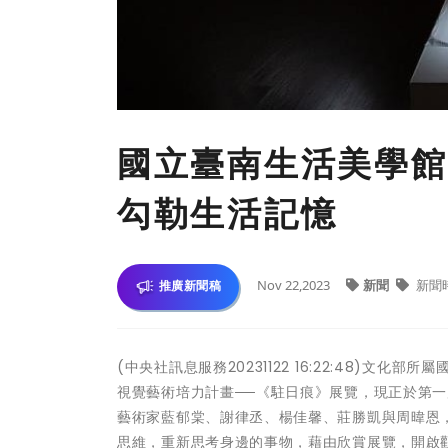
國立臺南生活美學館
勾勒生活記憶
Nov 22,2023
新聞
新聞
推廣新聞稿
(中央社訊息服務20231122 16:22:48)文
視覺藝術培力計畫──《駐日痕》展覽，現正於第一展覽
藝術家藍郁棠、謝律丞、楊佳馨、莊勝凱與周暐恩
思維，重新思考身邊的事物，藉由欣賞展覽，開啟