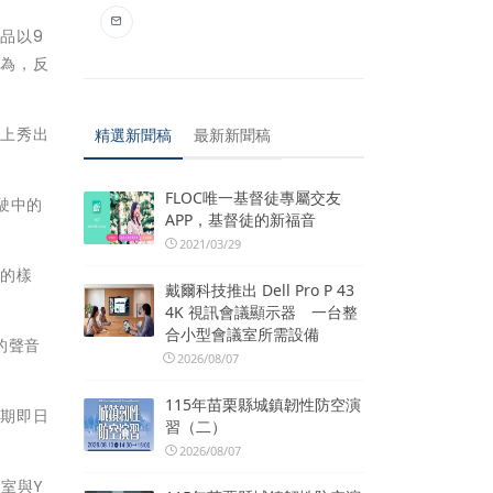
品以9
行為，反
布上秀出
精選新聞稿
最新新聞稿
FLOC唯一基督徒專屬交友
駛中的
APP，基督徒的新福音
2021/03/29
鄉的樣
戴爾科技推出 Dell Pro P 43
4K 視訊會議顯示器 一台整
合小型會議室所需設備
的聲音
2026/08/07
115年苗栗縣城鎮韌性防空演
展期即日
習（二）
2026/08/07
覽室與Y