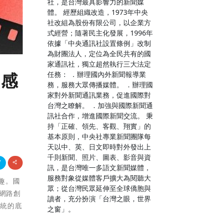
社，是台灣最具影響力的新聞媒
體。 經歷組織改造，1973年中央
社改組為股份有限公司，以企業方
式經營；隨著民主化發展，1996年
依據「中央通訊社設置條例」改制
為財團法人，定位為全民共有的國
家通訊社，獨立超然執行三大法定
任務： ．辦理國內外新聞報導業
靈感
務，服務大眾傳播媒體。 ．辦理國
家對外新聞通訊業務，促進國際對
台灣之瞭解。 ．加強與國際新聞通
訊社合作，增進國際新聞交流。 秉
持「正確、領先、客觀、翔實」的
基本原則，中央社專業新聞團隊每
天以中、英、日文即時對外發出上
千則新聞、照片、圖表、影音與資
訊，是台灣唯一多語文新聞媒體，
服務對象從媒體客戶擴大為閱聽大
樂趣。國
眾；從台灣民眾延伸至全球僑胞與
網路創
讀者，充分扮演「台灣之眼，世界
傳統的底
之窗」。