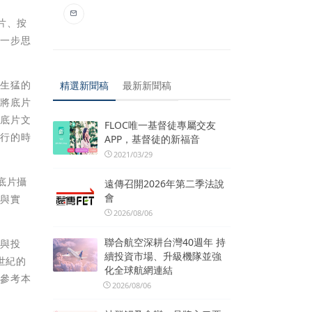
片、按
進一步思
且生猛的
精選新聞稿
最新新聞稿
，將底片
以底片文
FLOC唯一基督徒專屬交友
風行的時
APP，基督徒的新福音
2021/03/29
底片攝
遠傳召開2026年第二季法說
會
像與實
2026/08/06
聯合航空深耕台灣40週年 持
持與投
續投資市場、升級機隊並強
世紀的
化全球航網連結
請參考本
2026/08/06