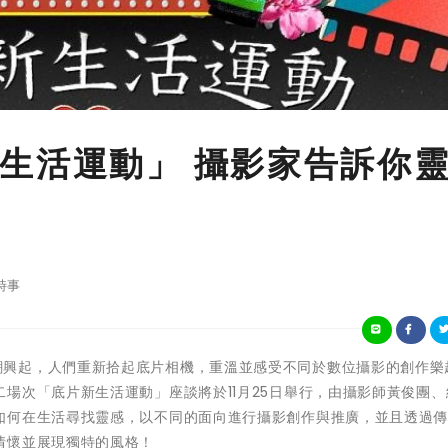
生活運動」 攝影家告訴你
時事
隨著復古風潮興起，人們重新拾起底片相機，重溫並感受不同於數位攝影的創作
場次「底片新生活運動」座談將於11月25日舉行，由攝影師黃俊團、
如何在生活尋找靈感，以不同的面向進行攝影創作與推廣，並且透過
情懷並展現獨特的風格！