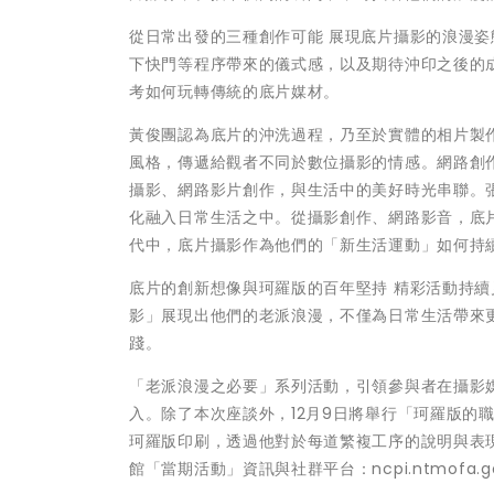
從日常出發的三種創作可能 展現底片攝影的浪漫姿
下快門等程序帶來的儀式感，以及期待沖印之後的
考如何玩轉傳統的底片媒材。
黃俊團認為底片的沖洗過程，乃至於實體的相片製
風格，傳遞給觀者不同於數位攝影的情感。網路創
攝影、網路影片創作，與生活中的美好時光串聯。
化融入日常生活之中。從攝影創作、網路影音，底
代中，底片攝影作為他們的「新生活運動」如何持
底片的創新想像與珂羅版的百年堅持 精彩活動持續
影」展現出他們的老派浪漫，不僅為日常生活帶來
踐。
「老派浪漫之必要」系列活動，引領參與者在攝影
入。除了本次座談外，12月9日將舉行「珂羅版的
珂羅版印刷，透過他對於每道繁複工序的說明與表
館「當期活動」資訊與社群平台：ncpi.ntmofa.go