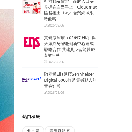
社群觸及會變，品牌入口要
掌握在自己手上：Cloudmax
匯智推出 .tw／.台灣網域限
時優惠
2026/08/06
真健康醫療（02697.HK）與
天津具身智能創新中心達成
戰略合作 共建具身智能醫療
產業生態
2026/08/06
陳嘉樺Ella選擇Sennheiser
Digital 6000打造震撼動人的
青春狂歡
2026/08/06
熱門標籤
北市圖
國際發明展