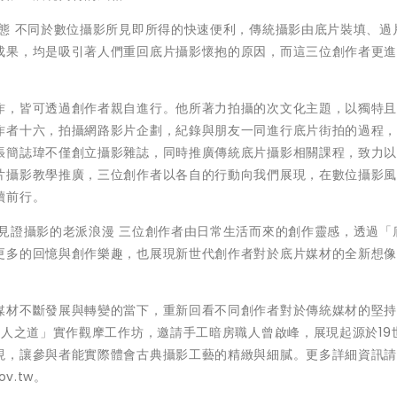
態 不同於數位攝影所見即所得的快速便利，傳統攝影由底片裝填、過
成果，均是吸引著人們重回底片攝影懷抱的原因，而這三位創作者更
作，皆可透過創作者親自進行。他所著力拍攝的次文化主題，以獨特
作者十六，拍攝網路影片企劃，紀錄與朋友一同進行底片街拍的過程
張簡誌瑋不僅創立攝影雜誌，同時推廣傳統底片攝影相關課程，致力
片攝影教學推廣，三位創作者以各自的行動向我們展現，在數位攝影
續前行。
見證攝影的老派浪漫 三位創作者由日常生活而來的創作靈感，透過「
更多的回憶與創作樂趣，也展現新世代創作者對於底片媒材的全新想
媒材不斷發展與轉變的當下，重新回看不同創作者對於傳統媒材的堅
職人之道」實作觀摩工作坊，邀請手工暗房職人曾啟峰，展現起源於19
現，讓參與者能實際體會古典攝影工藝的精緻與細膩。更多詳細資訊
v.tw。