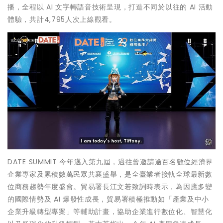
播，全程以 AI 文字轉語音技術呈現，打造不同於以往的 AI 活動
體驗，共計4,795人次上線觀看。
DATE SUMMIT 今年邁入第九屆，過往曾邀請逾百名數位經濟界
企業專家及累積數萬民眾共襄盛舉，是全臺業者接軌全球最新數
位商務趨勢年度盛會。貿易署長江文若致詞時表示，為因應多變
的國際情勢及 AI 爆發性成長，貿易署積極推動如「產業及中小
企業升級轉型專案」等輔助計畫，協助企業進行數位化、智慧化