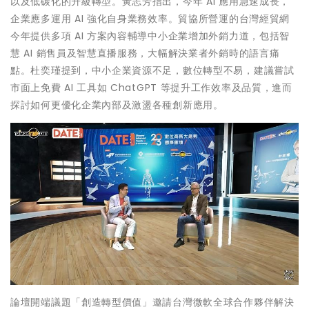
以及低碳化的升級轉型。黃志芳指出，今年 AI 應用急速成長，
企業應多運用 AI 強化自身業務效率。貿協所營運的台灣經貿網
今年提供多項 AI 方案內容輔導中小企業增加外銷力道，包括智
慧 AI 銷售員及智慧直播服務，大幅解決業者外銷時的語言痛
點。杜奕瑾提到，中小企業資源不足，數位轉型不易，建議嘗試
市面上免費 AI 工具如 ChatGPT 等提升工作效率及品質，進而
探討如何更優化企業內部及激盪各種創新應用。
論壇開端議題「創造轉型價值」邀請台灣微軟全球合作夥伴解決