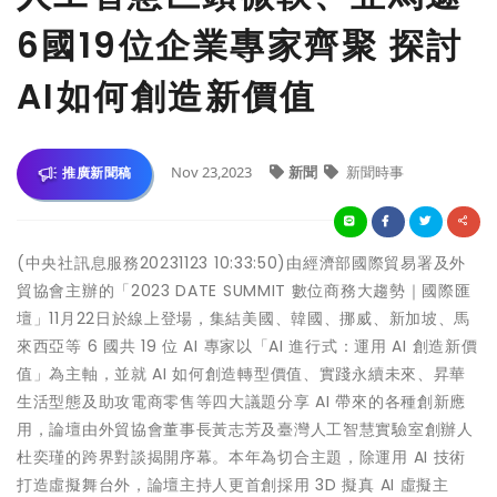
6國19位企業專家齊聚 探討
AI如何創造新價值
Nov 23,2023
新聞
新聞時事
推廣新聞稿
(中央社訊息服務20231123 10:33:50)由經濟部國際貿易署及外
貿協會主辦的「2023 DATE SUMMIT 數位商務大趨勢｜國際匯
壇」11月22日於線上登場，集結美國、韓國、挪威、新加坡、馬
來西亞等 6 國共 19 位 AI 專家以「AI 進行式：運用 AI 創造新價
值」為主軸，並就 AI 如何創造轉型價值、實踐永續未來、昇華
生活型態及助攻電商零售等四大議題分享 AI 帶來的各種創新應
用，論壇由外貿協會董事長黃志芳及臺灣人工智慧實驗室創辦人
杜奕瑾的跨界對談揭開序幕。本年為切合主題，除運用 AI 技術
打造虛擬舞台外，論壇主持人更首創採用 3D 擬真 AI 虛擬主