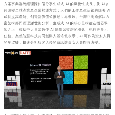
方案事業群總經理陳仲儒分享生成式 AI 的爆發性成長，及 AI 如
何改變全球產業及企業營運方式；人們的工作及生活都將隨著 AI
成長提高產能、創造新價值並推動世界發展。台灣亞馬遜解決方
案架構部門經理謝世衡分析，生成式 AI 的核心是構建在機器學
習之上，模型中大量參數使 AI 能學習複雜的概念，執行更多元
任務。奧義智慧科技共同創辦人叢培侃表示，AI 可作為資安人員
的副駕駛，快速分析駭客入侵的資訊讓資安人員即時應變。