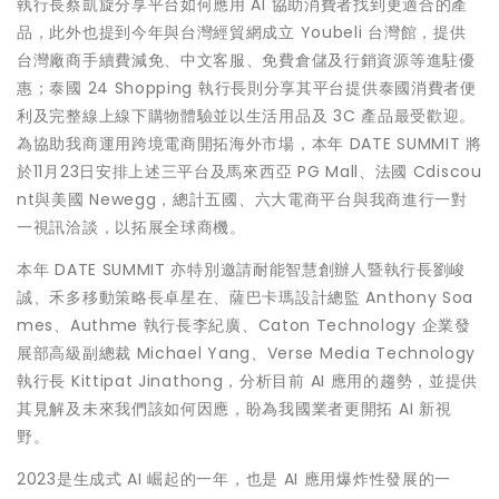
執行長蔡凱旋分享平台如何應用 AI 協助消費者找到更適合的產
品，此外也提到今年與台灣經貿網成立 Youbeli 台灣館，提供
台灣廠商手續費減免、中文客服、免費倉儲及行銷資源等進駐優
惠；泰國 24 Shopping 執行長則分享其平台提供泰國消費者便
利及完整線上線下購物體驗並以生活用品及 3C 產品最受歡迎。
為協助我商運用跨境電商開拓海外市場，本年 DATE SUMMIT 將
於11月23日安排上述三平台及馬來西亞 PG Mall、法國 Cdiscou
nt與美國 Newegg，總計五國、六大電商平台與我商進行一對
一視訊洽談，以拓展全球商機。
本年 DATE SUMMIT 亦特別邀請耐能智慧創辦人暨執行長劉峻
誠、禾多移動策略長卓星在、薩巴卡瑪設計總監 Anthony Soa
mes、Authme 執行長李紀廣、Caton Technology 企業發
展部高級副總裁 Michael Yang、Verse Media Technology
執行長 Kittipat Jinathong，分析目前 AI 應用的趨勢，並提供
其見解及未來我們該如何因應，盼為我國業者更開拓 AI 新視
野。
2023是生成式 AI 崛起的一年，也是 AI 應用爆炸性發展的一