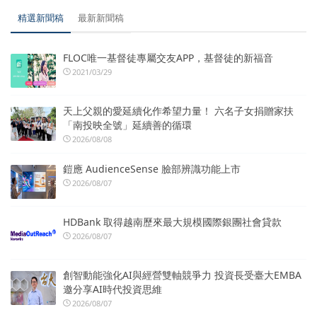
精選新聞稿
最新新聞稿
FLOC唯一基督徒專屬交友APP，基督徒的新福音
2021/03/29
天上父親的愛延續化作希望力量！ 六名子女捐贈家扶
「南投映全號」延續善的循環
2026/08/08
鎧應 AudienceSense 臉部辨識功能上市
2026/08/07
HDBank 取得越南歷來最大規模國際銀團社會貸款
2026/08/07
創智動能強化AI與經營雙軸競爭力 投資長受臺大EMBA
邀分享AI時代投資思維
2026/08/07