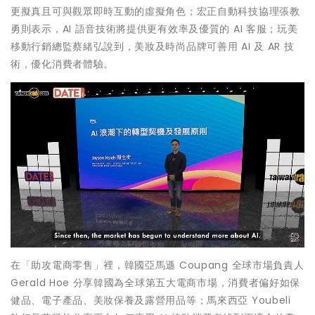
更擬真且可與觀眾即時互動的虛擬角色；宏正自動科技協理張教
勇則表示，AI 語音技術將提供更有效率及優質的 AI 客服；玩美
移動行銷總監蔡緒弘說到，美妝及時尚品牌可善用 AI 及 AR 技
術，優化消費者體驗。
在「助攻電商零售」裡，韓國亞馬遜 Coupang 全球市場負責人
Gerald Hoe 分享韓國為全球第五大電商市場，消費者偏好如保
健品、電子產品、美妝保養及露營用品等；馬來西亞 Youbeli