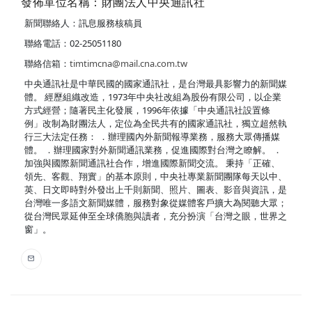
發佈單位名稱：財團法人中央通訊社
新聞聯絡人：訊息服務核稿員
聯絡電話：02-25051180
聯絡信箱：
timtimcna@mail.cna.com.tw
中央通訊社是中華民國的國家通訊社，是台灣最具影響力的新聞媒
體。 經歷組織改造，1973年中央社改組為股份有限公司，以企業
方式經營；隨著民主化發展，1996年依據「中央通訊社設置條
例」改制為財團法人，定位為全民共有的國家通訊社，獨立超然執
行三大法定任務： ．辦理國內外新聞報導業務，服務大眾傳播媒
體。 ．辦理國家對外新聞通訊業務，促進國際對台灣之瞭解。 ．
加強與國際新聞通訊社合作，增進國際新聞交流。 秉持「正確、
領先、客觀、翔實」的基本原則，中央社專業新聞團隊每天以中、
英、日文即時對外發出上千則新聞、照片、圖表、影音與資訊，是
台灣唯一多語文新聞媒體，服務對象從媒體客戶擴大為閱聽大眾；
從台灣民眾延伸至全球僑胞與讀者，充分扮演「台灣之眼，世界之
窗」。