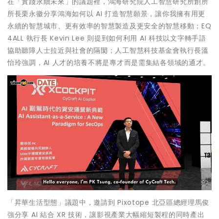
在「實踐永續未來」的議題裡，鴻海研究院人工智慧研究所創所
所長栗永徽分享鴻海如何以 AI 打造智慧願景，讓你我擁有用更
永續的智慧城市、更有效率的智慧製造及更安全的智慧移動；EQ
4ALL 執行長 Kevin Lee 則提到如何利用 AI 科技以文字轉手語
協助聽障人士拉近與社會的隔閡；人工智慧科技基金會執行長溫
怡玲強調，AI 人才的培養不將是專才而是需集結各領域的通才。
「昇華生活型態」議題中，邀請到 Pixotope 北亞區總經理馬俊
強分享 AI 結合 XR 技術，讓影視產業大幅縮短製程的同時產出