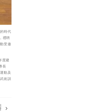
備的時代
，禮聘
活動受邀
年度建
專長
色運動及
國武術訓
篇
研