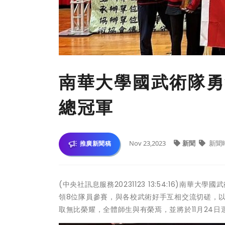
南華大學國武術隊勇
總冠軍
Nov 23,2023
新聞
新聞
推廣新聞稿
(中央社訊息服務20231123 13:54:16)南
領8位隊員參賽，與各校武術好手互相交流切磋，以
取無比榮耀，全體師生與有榮焉，並將於11月24