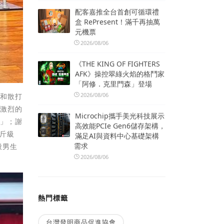
配客嘉推全台首創可循環禮
盒 RePresent！滿千再抽萬
元機票
2026/08/06
《THE KING OF FIGHTERS
AFK》操控翠綠火焰的格鬥家
「阿修．克里門森」登場
2026/08/06
路和散打
爭激烈的
Microchip攜手美光科技展示
牌」；謝
高效能PCIe Gen6儲存架構，
斤級
滿足AI與資料中心基礎架構
需求
般男生
2026/08/06
熱門標籤
台灣發明商品促進協會