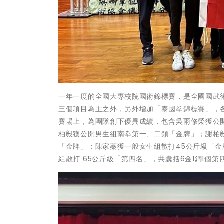
一年一度的全國大專校院國術錦標賽，是全國國武
三個項目為主之外，另外增加「泰國拳錦標賽」，
賽場上，為團隊創下優異成績，包含吳雨修榮獲公
柏毅獲公開男生組南拳第一、二類「金牌」；謝柏
「金牌」；陳家蓁獲一般女生組散打45公斤級「
組散打 65公斤級「第四名」，共囊括6金1銅1個