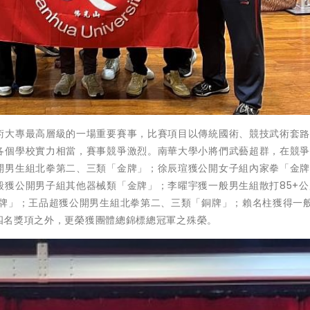
術大專最高層級的一場重要賽事，比賽項目以傳統國術、競技武術套
各個學校實力相當，賽事競爭激烈。南華大學小將們武藝超群，在競
開男生組北拳第二、三類「金牌」；徐辰瑄獲公開女子組內家拳「金
毅獲公開男子組其他器械類「金牌」；李曜宇獲一般男生組散打85+公
金牌」；王品超獲公開男生組北拳第二、三類「銅牌」；賴名柱獲得一
第四名獎項之外，更榮獲團體總錦標總冠軍之殊榮。