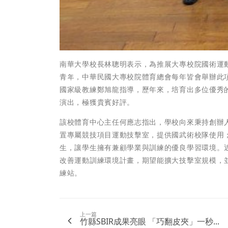
南華大學校長林聰明表示，為推展大專校院國術運
青年，中華民國大專校院體育總會每年皆會舉辦此項
國家級教練鄭旭龍指導，歷年來，培育出多位優秀
演出，極獲貴賓好評。
該校體育中心主任何應志指出，學校向來秉持創辦人
置專屬競技項目運動技擊室，提供國武術校隊使用；
生，讓學生擁有兼顧學業與訓練的優良學習環境。
改善運動訓練環境計畫，期望能擴大技擊室規模，
練站。
上一篇
竹縣SBIR成果亮眼 「巧翻皮夾」一秒...