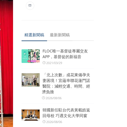
精選新聞稿
最新新聞稿
FLOC唯一基督徒專屬交友
APP，基督徒的新福音
2021/03/29
「北上次數」成花東備孕夫
妻困境！宜蘊串聯花蓮門諾
醫院：減輕交通、時間、經
濟負擔
2026/08/06
韓國新任駐台代表黃載皓返
回母校 巧遇文化大學同窗
2026/08/06