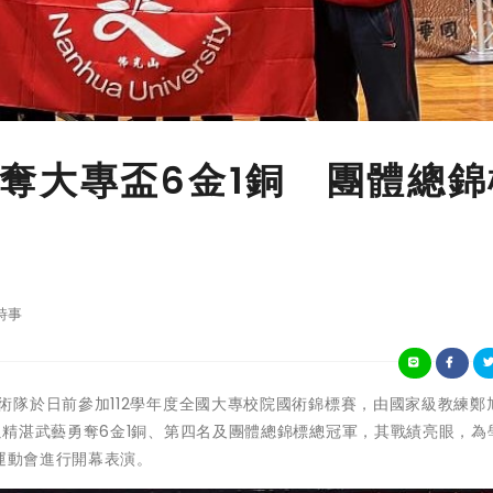
奪大專盃6金1銅 團體總錦
時事
華大學國武術隊於日前參加112學年度全國大專校院國術錦標賽，由國家級教練
精湛武藝勇奪6金1銅、第四名及團體總錦標總冠軍，其戰績亮眼，為
日運動會進行開幕表演。