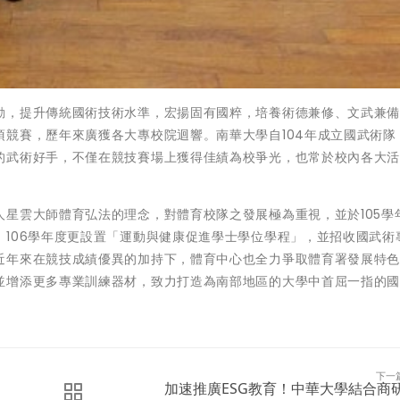
動，提升傳統國術技術水準，宏揚固有國粹，培養術德兼修、文武兼
競賽，歷年來廣獲各大專校院迴響。南華大學自104年成立國武術隊
的武術好手，不僅在競技賽場上獲得佳績為校爭光，也常於校內各大
星雲大師體育弘法的理念，對體育校隊之發展極為重視，並於105學
106學年度更設置「運動與健康促進學士學位學程」，並招收國武術
近年來在競技成績優異的加持下，體育中心也全力爭取體育署發展特
並增添更多專業訓練器材，致力打造為南部地區的大學中首屈一指的
下一
加速推廣ESG教育！中華大學結合商