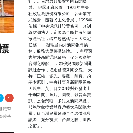
社，是台灣最具影響力的新聞媒
體。 經歷組織改造，1973年中央
社改組為股份有限公司，以企業方
式經營；隨著民主化發展，1996年
依據「中央通訊社設置條例」改制
為財團法人，定位為全民共有的國
家通訊社，獨立超然執行三大法定
任務： ．辦理國內外新聞報導業
標
務，服務大眾傳播媒體。 ．辦理國
家對外新聞通訊業務，促進國際對
台灣之瞭解。 ．加強與國際新聞通
訊社合作，增進國際新聞交流。 秉
持「正確、領先、客觀、翔實」的
基本原則，中央社專業新聞團隊每
天以中、英、日文即時對外發出上
千則新聞、照片、圖表、影音與資
訊，是台灣唯一多語文新聞媒體，
服務對象從媒體客戶擴大為閱聽大
鄭旭龍帶
眾；從台灣民眾延伸至全球僑胞與
學校爭
讀者，充分扮演「台灣之眼，世界
之窗」。