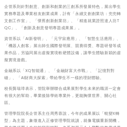
企管系則針對創意、創新和創業的三創系所發展特色，展出學生
實務專題及畢業校友創業成果，計有「永續文創創業坊：兜兜轉
文創工作室」、「懷舊創新創業坊」、「精進就業證照達人坊T
QC」、「創新及創意發明專題成果展」。
資管系以「AI新發明」、「元宇宙應用」、「智慧生活應用」、
「機器人創客」展出師生國際發明展、競賽得獎、專題研發等成
果作品，另協同展出虛擬實境軟硬體設備，讓學生體驗新穎的虛
擬實境遊戲。
金融系以「XQ智能通」、「金融財富大作戰」、「記憶對對
碰」、「AI財商大探索」帶給學生不一樣的理財體驗。
校長龔瑞璋表示，管院舉辦聯合成果展對學生未來的職涯一定會
有很大的幫助，畢業後除學術專業外，更能胸懷世界、關心社
區。
管理學院院長企管系主任周秀蓉說，今年的成果展以「蛻變X轉
型」為主題，象徵進入正修管理學院就讀，就像電腦重新開機，