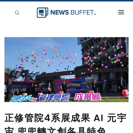
回到首頁
新聞稿分類
登入
刊登
正修管院4系展成果 AI 元宇
宙 兜兜轉文創各具特色