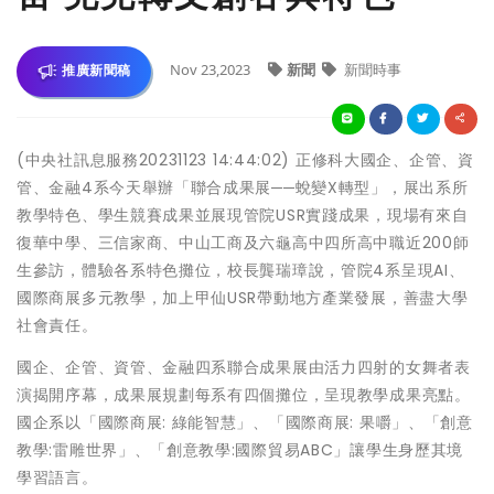
Nov 23,2023
新聞
新聞時事
推廣新聞稿
(中央社訊息服務20231123 14:44:02) 正修科大國企、企管、資
管、金融4系今天舉辦「聯合成果展──蛻變X轉型」，展出系所
教學特色、學生競賽成果並展現管院USR實踐成果，現場有來自
復華中學、三信家商、中山工商及六龜高中四所高中職近200師
生參訪，體驗各系特色攤位，校長龔瑞璋說，管院4系呈現AI、
國際商展多元教學，加上甲仙USR帶動地方產業發展，善盡大學
社會責任。
國企、企管、資管、金融四系聯合成果展由活力四射的女舞者表
演揭開序幕，成果展規劃每系有四個攤位，呈現教學成果亮點。
國企系以「國際商展: 綠能智慧」、「國際商展: 果嚼」、「創意
教學:雷雕世界」、「創意教學:國際貿易ABC」讓學生身歷其境
學習語言。