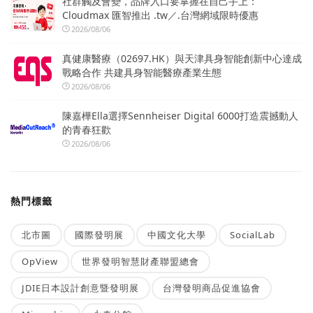
社群觸及會變，品牌入口要掌握在自己手上：
Cloudmax 匯智推出 .tw／.台灣網域限時優惠
2026/08/06
真健康醫療（02697.HK）與天津具身智能創新中心達成
戰略合作 共建具身智能醫療產業生態
2026/08/06
陳嘉樺Ella選擇Sennheiser Digital 6000打造震撼動人
的青春狂歡
2026/08/06
熱門標籤
北市圖
國際發明展
中國文化大學
SocialLab
OpView
世界發明智慧財產聯盟總會
JDIE日本設計創意暨發明展
台灣發明商品促進協會