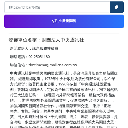
推廣新聞稿
發佈單位名稱：財團法人中央通訊社
新聞聯絡人：訊息服務核稿員
聯絡電話：02-25051180
聯絡信箱：
timtimcna@mail.cna.com.tw
中央通訊社是中華民國的國家通訊社，是台灣最具影響力的新聞媒
體。 經歷組織改造，1973年中央社改組為股份有限公司，以企業
方式經營；隨著民主化發展，1996年依據「中央通訊社設置條
例」改制為財團法人，定位為全民共有的國家通訊社，獨立超然執
行三大法定任務： ．辦理國內外新聞報導業務，服務大眾傳播媒
體。 ．辦理國家對外新聞通訊業務，促進國際對台灣之瞭解。 ．
加強與國際新聞通訊社合作，增進國際新聞交流。 秉持「正確、
領先、客觀、翔實」的基本原則，中央社專業新聞團隊每天以中、
英、日文即時對外發出上千則新聞、照片、圖表、影音與資訊，是
台灣唯一多語文新聞媒體，服務對象從媒體客戶擴大為閱聽大眾；
從台灣民眾延伸至全球僑胞與讀者，充分扮演「台灣之眼，世界之