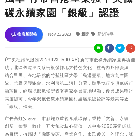
碳永續家園「銀級」認證
Nov 23,2023
新聞
新聞時事
推廣新聞稿
(中央社訊息服務20231123 15:10:48)新竹市低碳永續家園再獲佳
績，北區舊港里長蔡松根發揮地方特色文化、整合內外部資源，
結合里民、在地駐點的竹塹社區大學「島港豐巢」地方創生團
隊、荒野保護協會、水利署第二河川分署，攜手執行多項低碳行
動項目，經環境部氣候變遷署專家委員實地現勘，優異成果獲得
高度認可，今年榮獲低碳永續家園村里層級認證評等最高等級
「銀級」殊榮。
市長高虹安表示，市府施政重視永續環保，秉持「友善、永續、
創新、智慧、夥伴」五大施政核心價值，以中央2050淨零碳排
為目標，持續以「機關帶頭、產業合作、市民參與」的理念，號