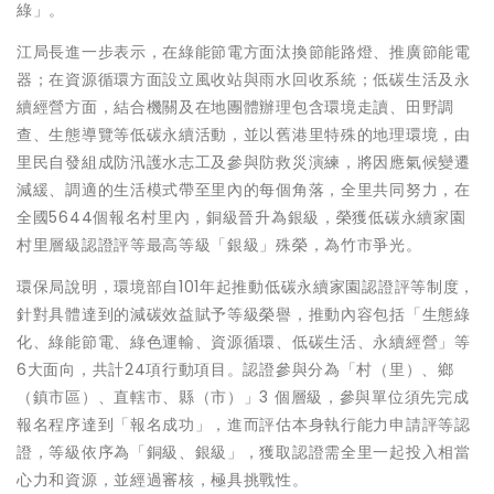
綠」。
江局長進一步表示，在綠能節電方面汰換節能路燈、推廣節能電
器；在資源循環方面設立風收站與雨水回收系統；低碳生活及永
續經營方面，結合機關及在地團體辦理包含環境走讀、田野調
查、生態導覽等低碳永續活動，並以舊港里特殊的地理環境，由
里民自發組成防汛護水志工及參與防救災演練，將因應氣候變遷
減緩、調適的生活模式帶至里內的每個角落，全里共同努力，在
全國5644個報名村里內，銅級晉升為銀級，榮獲低碳永續家園
村里層級認證評等最高等級「銀級」殊榮，為竹市爭光。
環保局說明，環境部自101年起推動低碳永續家園認證評等制度，
針對具體達到的減碳效益賦予等級榮譽，推動內容包括「生態綠
化、綠能節電、綠色運輸、資源循環、低碳生活、永續經營」等
6大面向，共計24項行動項目。認證參與分為「村（里）、鄉
（鎮市區）、直轄市、縣（市）」3 個層級，參與單位須先完成
報名程序達到「報名成功」，進而評估本身執行能力申請評等認
證，等級依序為「銅級、銀級」，獲取認證需全里一起投入相當
心力和資源，並經過審核，極具挑戰性。