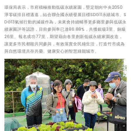
環保局表示，市府積極推動低碳永續家園，堅定朝向中央2050
淨零碳排目標邁進，結合聯合國永續發展目標SDG11永續城市、S
DG13氣候行動的減碳作為，未來會持續輔導更多鄉里參與低碳永
續家園評等認證，目前參與率已達86.88%，共獲銀級3里、銅級
26里、報名成功77里，期望藉由各里創新低碳永續家園改造，
讓更多市民都能共同參與，有效落實全民綠生活，打造竹市成為
與自然環境共存共榮、健康安心的智慧綠能城市。