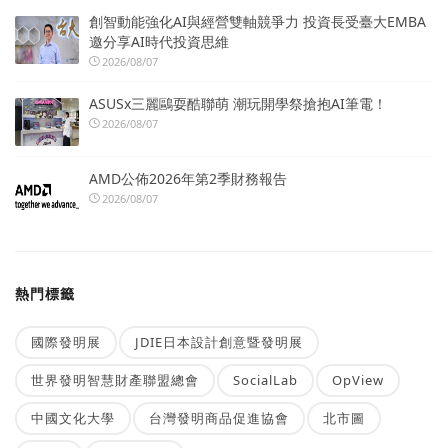
創智動能強化AI與經營雙軸競爭力 投資長受臺大EMBA
邀分享AI時代投資思維
2026/08/07
ASUSx三麗鷗耍酷聯萌 潮玩開學祭搶抱AI筆電！
2026/08/07
AMD公佈2026年第2季財務報告
2026/08/07
熱門標籤
國際發明展
JDIE日本設計創意暨發明展
世界發明智慧財產聯盟總會
SocialLab
OpView
中國文化大學
台灣發明商品促進協會
北市圖