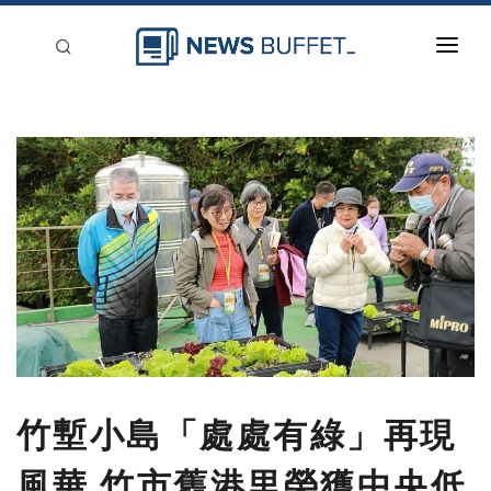
回到首頁
新聞稿分類
登入
刊登
竹塹小島「處處有綠」再現
風華 竹市舊港里榮獲中央低