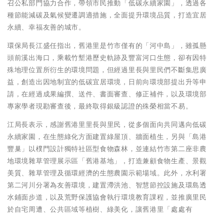
召公私部門協力合作，帶領市民推動「低碳永續家園」，透過各
種節能減碳及氣候變遷調適措施，全面提升環境品質，打造宜居
永續、幸福友善的城市。
環保局長江盛任指出，舊港里是竹市僅有的「河中島」，雖孤懸
頭前溪出海口，乘載竹塹港歷史軌跡及豐富河口生態，卻有因特
殊地理位置所衍生的環境問題，但經過里長與里民們不斷集思廣
益，創造出因地制宜的低碳宜居環境，日前向環境部提出升等申
請，在經過成果編撰、送件、書面審查、修正補件，以及環境部
專家學者現勘審查後，最終取得銀級認證的殊榮相當不易。
江局長表示，感謝舊港里里長與里民，從多個面向共同邁向低碳
永續家園，在生態綠化方面建置綠屋頂、牆面植生，另與「島港
豐巢」以樸門設計獨特社區型食物森林，並連結竹市第二座非農
地環境雜草管理展示區「舊港基地」，打造兼顧食物生產、景觀
美質、雜草管理及循環經濟的生態農園示範場域。此外，水利署
第二河川分署為友善環境，建置滯洪池、智慧節控設施及環島透
水鋪面步道，以及荒野保護協會執行環境教育課程，並推廣里民
於自宅周遭、公共區域等植樹、綠美化，讓舊港里「處處有