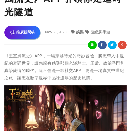
光隧道
Nov 23,2023
娛樂
遊戲與手遊
推廣新聞稿
《王室風流史》APP，一場穿越時光的奇妙冒險，將您帶入中世
紀的宮廷世界，讓您親身感受那個充滿騎士、王后、政治爭鬥和
真摯愛情的時代。這不僅是一款社交APP，更是一場真實中世紀
之旅，讓您在數字世界中品味濃厚的歷史風情。