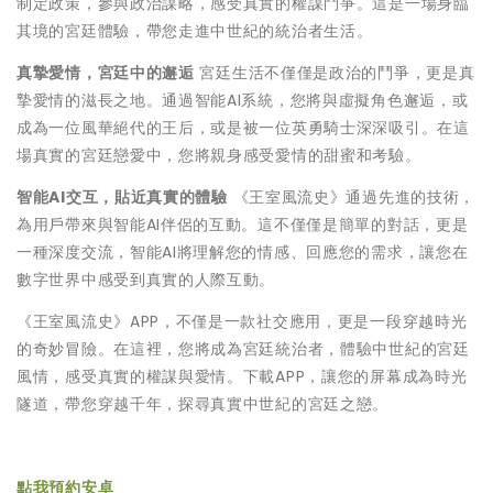
制定政策，參與政治謀略，感受真實的權謀鬥爭。這是一場身臨
其境的宮廷體驗，帶您走進中世紀的統治者生活。
真摯愛情，宮廷中的邂逅
宮廷生活不僅僅是政治的鬥爭，更是真
摯愛情的滋長之地。通過智能AI系統，您將與虛擬角色邂逅，或
成為一位風華絕代的王后，或是被一位英勇騎士深深吸引。在這
場真實的宮廷戀愛中，您將親身感受愛情的甜蜜和考驗。
智能AI交互，貼近真實的體驗
《王室風流史》通過先進的技術，
為用戶帶來與智能AI伴侶的互動。這不僅僅是簡單的對話，更是
一種深度交流，智能AI將理解您的情感、回應您的需求，讓您在
數字世界中感受到真實的人際互動。
《王室風流史》APP，不僅是一款社交應用，更是一段穿越時光
的奇妙冒險。在這裡，您將成為宮廷統治者，體驗中世紀的宮廷
風情，感受真實的權謀與愛情。下載APP，讓您的屏幕成為時光
隧道，帶您穿越千年，探尋真實中世紀的宮廷之戀。
點我預約安卓