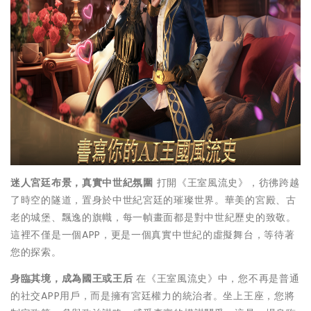
迷人宮廷布景，真實中世紀氛圍
打開《王室風流史》，彷彿跨越
了時空的隧道，置身於中世紀宮廷的璀璨世界。華美的宮殿、古
老的城堡、飄逸的旗幟，每一幀畫面都是對中世紀歷史的致敬。
這裡不僅是一個APP，更是一個真實中世紀的虛擬舞台，等待著
您的探索。
身臨其境，成為國王或王后
在《王室風流史》中，您不再是普通
的社交APP用戶，而是擁有宮廷權力的統治者。坐上王座，您將