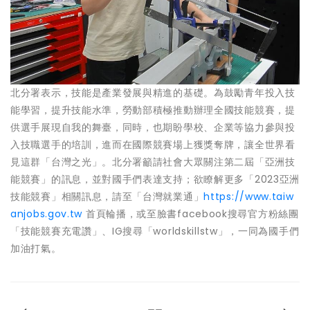
北分署表示，技能是產業發展與精進的基礎。為鼓勵青年投入技
能學習，提升技能水準，勞動部積極推動辦理全國技能競賽，提
供選手展現自我的舞臺，同時，也期盼學校、企業等協力參與投
入技職選手的培訓，進而在國際競賽場上獲獎奪牌，讓全世界看
見這群「台灣之光」。北分署籲請社會大眾關注第二屆「亞洲技
能競賽」的訊息，並對國手們表達支持；欲瞭解更多「2023亞洲
技能競賽」相關訊息，請至「台灣就業通」
https://www.taiw
anjobs.gov.tw
首頁輪播，或至臉書facebook搜尋官方粉絲團
「技能競賽充電讚」、IG搜尋「worldskillstw」，一同為國手們
加油打氣。