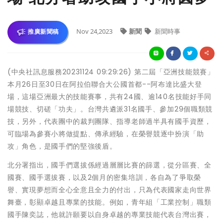
Nov 24,2023
新聞
新聞時事
推廣新聞稿
(中央社訊息服務20231124 09:29:26) 第二屆「亞洲技能競賽」
本月26日至30日在阿拉伯聯合大公國首都--阿布達比盛大登
場，這場亞洲最大的技能賽事，共有24國、逾140名技能好手同
場競技、切磋「功夫」。台灣共遴派31名國手、參加29個職類競
技，另外，代表團中的裁判團隊、指導老師過半具有國手資歷，
可臨場為參賽小將做提點、傳承經驗，在榮譽競逐中扮演「助
攻」角色，是國手們的堅強後盾。
北分署指出，國手們選拔係經過層層比賽的篩選，從分區賽、全
國賽、國手選拔賽，以及2個月的密集培訓，各自為了爭取榮
譽、實現夢想而全心全意且全力的付出，只為代表國家走向世界
舞臺，彰顯卓越且專業的技能。例如，青年組「工業控制」職類
國手陳奕誌，他就許願要以自身卓越的專業技能代表台灣出賽，