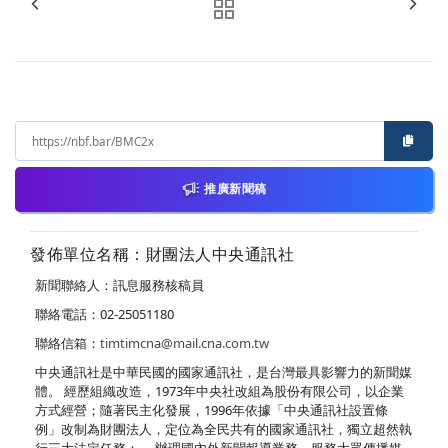
推廣新聞稿
發佈單位名稱：財團法人中央通訊社
新聞聯絡人：訊息服務核稿員
聯絡電話：02-25051180
聯絡信箱：
timtimcna@mail.cna.com.tw
中央通訊社是中華民國的國家通訊社，是台灣最具影響力的新聞媒
體。 經歷組織改造，1973年中央社改組為股份有限公司，以企業
方式經營；隨著民主化發展，1996年依據「中央通訊社設置條
例」改制為財團法人，定位為全民共有的國家通訊社，獨立超然執
行三大法定任務： ．辦理國內外新聞報導業務，服務大眾傳播媒