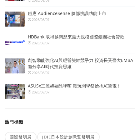
2026/08/08
鎧應 AudienceSense 臉部辨識功能上市
2026/08/07
HDBank 取得越南歷來最大規模國際銀團社會貸款
2026/08/07
創智動能強化AI與經營雙軸競爭力 投資長受臺大EMBA
邀分享AI時代投資思維
2026/08/07
ASUSx三麗鷗耍酷聯萌 潮玩開學祭搶抱AI筆電！
2026/08/07
熱門標籤
國際發明展
JDIE日本設計創意暨發明展