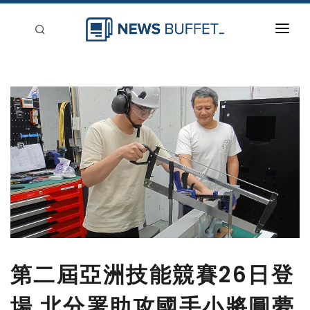
回到首頁
新聞稿分類
登入
刊登
第二屆亞洲技能競賽26日登
場 北分署助攻國手小將圓夢