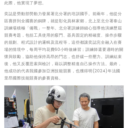
此際，他實現了夢想。
奕誌是勞動部勞動力發展署北分署的培訓國手。前兩年，他從分
區賽拼到全國賽的銅牌，就從彰化員林家鄉，北上至北分署泰山
訓練場積極「備戰」一整年。北分署訓練師細心指導他演練歷屆
競賽考題，包括工具使用的竅門、器具固定的精確度、操作步驟
的規劃、程式設計的邏輯及流程等，這些都讓奕誌完全融入在賽
場的情境中，每周平均花費60小時做練習；訓練師還要適時的關
懷與鼓勵，協助他保持高昂的鬥志，也舒緩一些壓力。訓練結束
後，他又反覆思索與檢討，藉以調整精進自己操作方法。最終，
他成功的代表我國參加亞洲技能競賽，也獲得明(2024)年法國
里昂國際技能競賽的參賽資格。