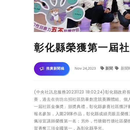
彰化縣榮獲第一屆社
Nov 24,2023
新聞
新聞
推廣新聞稿
(中央社訊息服務20231123 18:02:24)
賽，過去在街坊出招社區防暴創意競賽團體組、個
一屆社區金像奬」頒奬典禮，彰化縣參賽社區獲評審
報名參加，入圍29隊作品，彰化縣成績亮眼且榮
佩珍宣講師榮獲第一名；另外，竹塘鄉竹塘社區榮
賀勇奪三項全國第一，為彰化縣爭光。