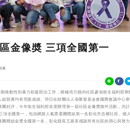
區金像奬 三項全國第一
時事
彰化縣政府長期推動性別暴力初級防治工作，積極培力縣內社區參加衛生福利部
人組競賽均有亮眼成績。18日在財團法人張榮發基金會國際會議中心
團好評，今年衛生福利部首度辦理第一屆社區金像獎徵件活動，共計1
獲三項全國第一，包括網路人氣票選團體組第一名彰化市忠權社區、個
獲團體組金獎全國第一名，彰化縣長王惠美感謝所有社區的用心與努