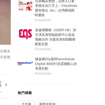
社群觸及會變，品牌入口要
掌握在自己手上：Cloudmax
匯智推出 .tw／.台灣網域限
時優惠
2026/08/06
真健康醫療（02697.HK）與
天津具身智能創新中心達成
戰略合作 共建具身智能醫療
產業生態
2026/08/06
到全國各
手共築無
陳嘉樺Ella選擇Sennheiser
Digital 6000打造震撼動人的
青春狂歡
2026/08/06
篇
驗
.
熱門標籤
北市圖
國際發明展