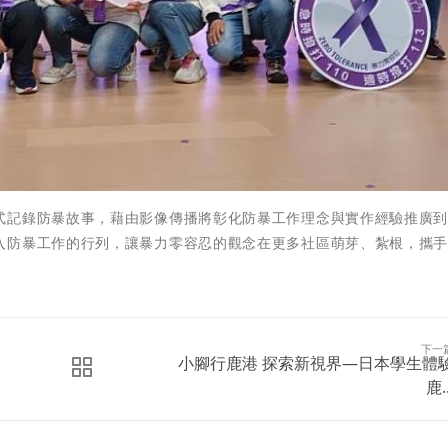
式記錄防暴故事，藉由影像傳播將彰化防暴工作理念與實作經驗推廣
入防暴工作的行列，讓暴力零容忍的觀念在更多社區萌芽、紮根，攜
下一
小腳行鹿港 探索新視界—日本學生體
鹿..