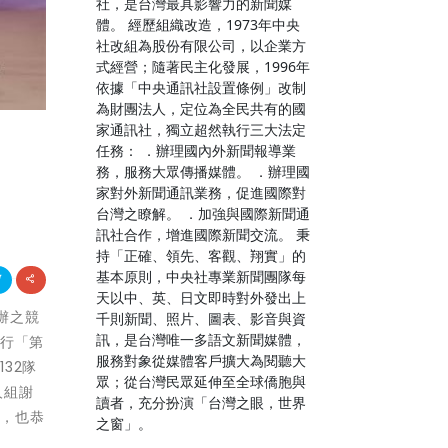
社，是台灣最具影響力的新聞媒
體。 經歷組織改造，1973年中央
社改組為股份有限公司，以企業方
式經營；隨著民主化發展，1996年
依據「中央通訊社設置條例」改制
為財團法人，定位為全民共有的國
家通訊社，獨立超然執行三大法定
任務： ．辦理國內外新聞報導業
務，服務大眾傳播媒體。 ．辦理國
家對外新聞通訊業務，促進國際對
台灣之瞭解。 ．加強與國際新聞通
訊社合作，增進國際新聞交流。 秉
持「正確、領先、客觀、翔實」的
基本原則，中央社專業新聞團隊每
天以中、英、日文即時對外發出上
舉辦之競
千則新聞、照片、圖表、影音與資
訊，是台灣唯一多語文新聞媒體，
舉行「第
服務對象從媒體客戶擴大為閱聽大
32隊
眾；從台灣民眾延伸至全球僑胞與
人組謝
讀者，充分扮演「台灣之眼，世界
力，也恭
之窗」。