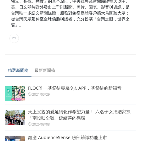
領先、客觀、翔實」的基本原則，中央社專業新聞團隊每天以中、
英、日文即時對外發出上千則新聞、照片、圖表、影音與資訊，是
台灣唯一多語文新聞媒體，服務對象從媒體客戶擴大為閱聽大眾；
從台灣民眾延伸至全球僑胞與讀者，充分扮演「台灣之眼，世界之
窗」。
精選新聞稿
最新新聞稿
FLOC唯一基督徒專屬交友APP，基督徒的新福音
2021/03/29
天上父親的愛延續化作希望力量！ 六名子女捐贈家扶
「南投映全號」延續善的循環
2026/08/08
鎧應 AudienceSense 臉部辨識功能上市