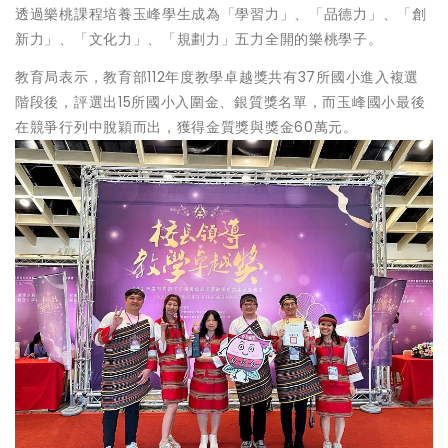
透過樂桃課程培養玉峰學生成為「學習力」、「品德力」、「創
新力」、「文化力」、「規劃力」五力全開的樂桃學子。
教育局表示，教育部112年度教學卓越獎共有37所國小進入複選
階段後，評選出15所國小入圍金、銀質獎名單，而玉峰國小最後
在競爭行列中脫穎而出，獲得金質獎與獎金60萬元。