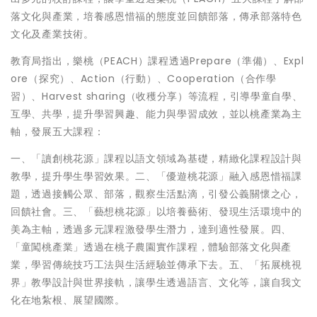
落文化與產業，培養感恩惜福的態度並回饋部落，傳承部落特色
文化及產業技術。
教育局指出，樂桃（PEACH）課程透過Prepare（準備）、Expl
ore（探究）、Action（行動）、Cooperation（合作學
習）、Harvest sharing（收穫分享）等流程，引導學童自學、
互學、共學，提升學習興趣、能力與學習成效，並以桃產業為主
軸，發展五大課程：
一、「讀創桃花源」課程以語文領域為基礎，精緻化課程設計與
教學，提升學生學習效果。二、「優遊桃花源」融入感恩惜福課
題，透過接觸公眾、部落，觀察生活點滴，引發公義關懷之心，
回饋社會。三、「藝想桃花源」以培養藝術、發現生活環境中的
美為主軸，透過多元課程激發學生潛力，達到適性發展。四、
「童闖桃產業」透過在桃子農園實作課程，體驗部落文化與產
業，學習傳統技巧工法與生活經驗並傳承下去。五、「拓展桃視
界」教學設計與世界接軌，讓學生透過語言、文化等，讓自我文
化在地紮根、展望國際。