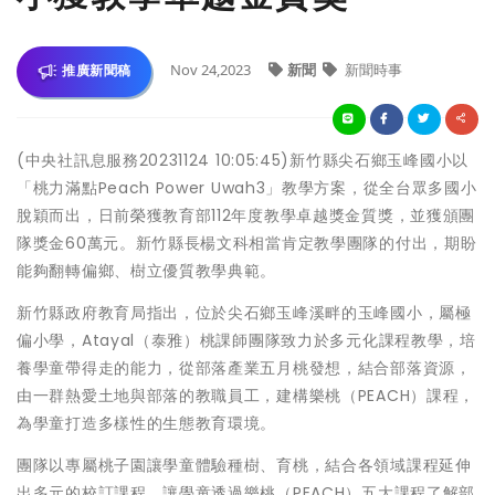
Nov 24,2023
新聞
新聞時事
推廣新聞稿
(中央社訊息服務20231124 10:05:45)新竹縣尖石鄉玉峰國小以
「桃力滿點Peach Power Uwah3」教學方案，從全台眾多國小
脫穎而出，日前榮獲教育部112年度教學卓越獎金質獎，並獲頒團
隊獎金60萬元。新竹縣長楊文科相當肯定教學團隊的付出，期盼
能夠翻轉偏鄉、樹立優質教學典範。
新竹縣政府教育局指出，位於尖石鄉玉峰溪畔的玉峰國小，屬極
偏小學，Atayal（泰雅）桃課師團隊致力於多元化課程教學，培
養學童帶得走的能力，從部落產業五月桃發想，結合部落資源，
由一群熱愛土地與部落的教職員工，建構樂桃（PEACH）課程，
為學童打造多樣性的生態教育環境。
團隊以專屬桃子園讓學童體驗種樹、育桃，結合各領域課程延伸
出多元的校訂課程，讓學童透過樂桃（PEACH）五大課程了解部