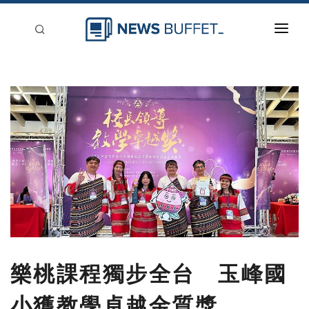
回到首頁
新聞稿分類
登入
刊登
樂桃課程獨步全台 玉峰國
小獲教學卓越金質獎