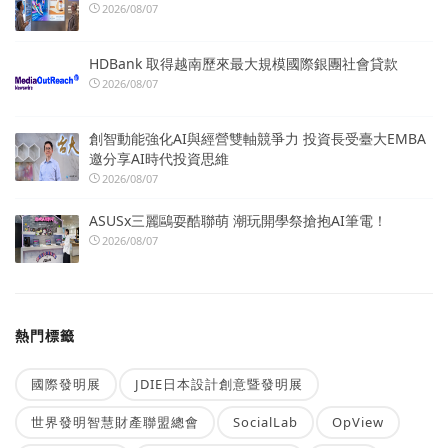
2026/08/07
HDBank 取得越南歷來最大規模國際銀團社會貸款
2026/08/07
創智動能強化AI與經營雙軸競爭力 投資長受臺大EMBA
邀分享AI時代投資思維
2026/08/07
ASUSx三麗鷗耍酷聯萌 潮玩開學祭搶抱AI筆電！
2026/08/07
熱門標籤
國際發明展
JDIE日本設計創意暨發明展
世界發明智慧財產聯盟總會
SocialLab
OpView