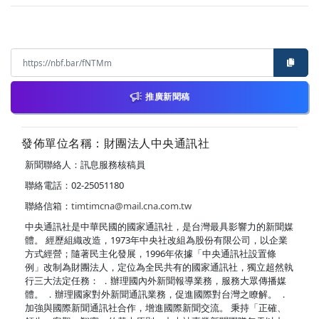
推廣新聞稿
發佈單位名稱：財團法人中央通訊社
新聞聯絡人：訊息服務核稿員
聯絡電話：02-25051180
聯絡信箱：
timtimcna@mail.cna.com.tw
中央通訊社是中華民國的國家通訊社，是台灣最具影響力的新聞媒
體。 經歷組織改造，1973年中央社改組為股份有限公司，以企業
方式經營；隨著民主化發展，1996年依據「中央通訊社設置條
例」改制為財團法人，定位為全民共有的國家通訊社，獨立超然執
行三大法定任務： ．辦理國內外新聞報導業務，服務大眾傳播媒
體。 ．辦理國家對外新聞通訊業務，促進國際對台灣之瞭解。 ．
加強與國際新聞通訊社合作，增進國際新聞交流。 秉持「正確、