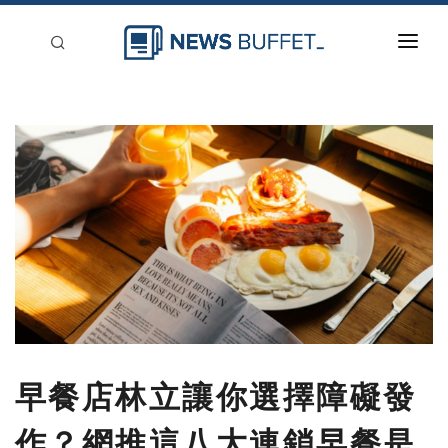
回到首頁
新聞稿分類
登入
刊登
早餐店林立讓你選擇障礙發
作？網推這八大連鎖早餐是