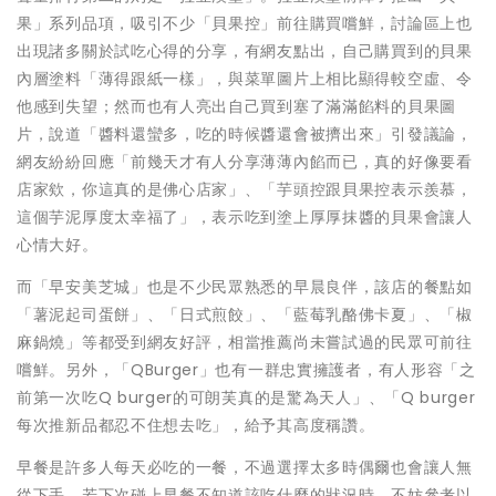
果」系列品項，吸引不少「貝果控」前往購買嚐鮮，討論區上也
出現諸多關於試吃心得的分享，有網友點出，自己購買到的貝果
內層塗料「薄得跟紙一樣」，與菜單圖片上相比顯得較空虛、令
他感到失望；然而也有人亮出自己買到塞了滿滿餡料的貝果圖
片，說道「醬料還蠻多，吃的時候醬還會被擠出來」引發議論，
網友紛紛回應「前幾天才有人分享薄薄內餡而已，真的好像要看
店家欸，你這真的是佛心店家」、「芋頭控跟貝果控表示羨慕，
這個芋泥厚度太幸福了」，表示吃到塗上厚厚抹醬的貝果會讓人
心情大好。
而「早安美芝城」也是不少民眾熟悉的早晨良伴，該店的餐點如
「薯泥起司蛋餅」、「日式煎餃」、「藍莓乳酪佛卡夏」、「椒
麻鍋燒」等都受到網友好評，相當推薦尚未嘗試過的民眾可前往
嚐鮮。另外，「QBurger」也有一群忠實擁護者，有人形容「之
前第一次吃Q burger的可朗芙真的是驚為天人」、「Q burger
每次推新品都忍不住想去吃」，給予其高度稱讚。
早餐是許多人每天必吃的一餐，不過選擇太多時偶爾也會讓人無
從下手，若下次碰上早餐不知道該吃什麼的狀況時，不妨參考以