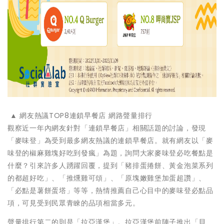
▲ 網友熱議TOP8連鎖早餐店 網路聲量排行
觀察近一年內網友針對「連鎖早餐店」相關話題的討論，發現
「麥味登」為受到最多網友熱議的連鎖早餐店。就有網友以「麥
味登的椒麻雞塊好吃到發瘋」為題，詢問大家麥味登必吃餐點是
什麼？引來許多人踴躍回覆，提到「豬排蛋捲餅、黃金泡菜系列
的都超好吃」、「推燻雞可頌」、「原塊嫩雞堡加蛋超讚」、
「必點是薯餅蛋塔」等等，熱情推薦自己心目中的麥味登必點品
項，可見受到民眾青睞的品項相當多元。
聲量排行第二的則是「拉亞漢堡」。拉亞漢堡前陣子推出「貝