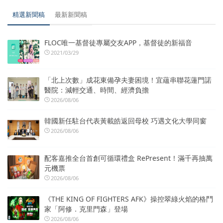
精選新聞稿
最新新聞稿
FLOC唯一基督徒專屬交友APP，基督徒的新福音
2021/03/29
「北上次數」成花東備孕夫妻困境！宜蘊串聯花蓮門諾
醫院：減輕交通、時間、經濟負擔
2026/08/06
韓國新任駐台代表黃載皓返回母校 巧遇文化大學同窗
2026/08/06
配客嘉推全台首創可循環禮盒 RePresent！滿千再抽萬
元機票
2026/08/06
《THE KING OF FIGHTERS AFK》操控翠綠火焰的格鬥
家「阿修．克里門森」登場
2026/08/06