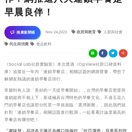
早晨良伴！
Nov 24,2023
政府與教育
人群與社會
推廣新聞稿
民生與消費
食品飲料
《Social Lab社群實驗室》本次透過《OpView社群口碑資料
庫》追蹤近一年內「連鎖早餐店」相關話題的網路聲量，帶您了
解網友熱議的連鎖早餐店排行。
常聽到有人說「美好的一天從早餐開始」，台灣的早餐店密度與
連鎖超商不相上下，形成極具台灣特色的早餐文化，不過五花八
門的早餐店也讓部分民眾一早就面臨「選擇困難」，因此我們就
針對「連鎖早餐店」相關話題進行觀測，一起看看討論度最高的
早餐店有哪些吧！
「麥味登」品項多元滿足各種口味偏好 「拉亞漢堡」貝果系列評