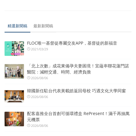
精選新聞稿
最新新聞稿
FLOC唯一基督徒專屬交友APP，基督徒的新福音
2021/03/29
「北上次數」成花東備孕夫妻困境！宜蘊串聯花蓮門諾
醫院：減輕交通、時間、經濟負擔
2026/08/06
韓國新任駐台代表黃載皓返回母校 巧遇文化大學同窗
2026/08/06
配客嘉推全台首創可循環禮盒 RePresent！滿千再抽萬
元機票
2026/08/06