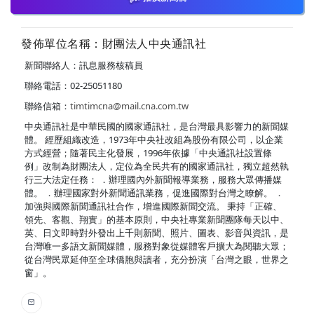
發佈單位名稱：財團法人中央通訊社
新聞聯絡人：訊息服務核稿員
聯絡電話：02-25051180
聯絡信箱：
timtimcna@mail.cna.com.tw
中央通訊社是中華民國的國家通訊社，是台灣最具影響力的新聞媒
體。 經歷組織改造，1973年中央社改組為股份有限公司，以企業
方式經營；隨著民主化發展，1996年依據「中央通訊社設置條
例」改制為財團法人，定位為全民共有的國家通訊社，獨立超然執
行三大法定任務： ．辦理國內外新聞報導業務，服務大眾傳播媒
體。 ．辦理國家對外新聞通訊業務，促進國際對台灣之瞭解。 ．
加強與國際新聞通訊社合作，增進國際新聞交流。 秉持「正確、
領先、客觀、翔實」的基本原則，中央社專業新聞團隊每天以中、
英、日文即時對外發出上千則新聞、照片、圖表、影音與資訊，是
台灣唯一多語文新聞媒體，服務對象從媒體客戶擴大為閱聽大眾；
從台灣民眾延伸至全球僑胞與讀者，充分扮演「台灣之眼，世界之
窗」。