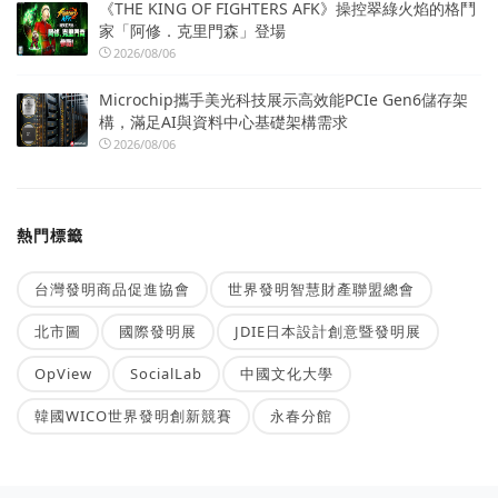
《THE KING OF FIGHTERS AFK》操控翠綠火焰的格鬥
家「阿修．克里門森」登場
2026/08/06
Microchip攜手美光科技展示高效能PCIe Gen6儲存架
構，滿足AI與資料中心基礎架構需求
2026/08/06
熱門標籤
台灣發明商品促進協會
世界發明智慧財產聯盟總會
北市圖
國際發明展
JDIE日本設計創意暨發明展
OpView
SocialLab
中國文化大學
韓國WICO世界發明創新競賽
永春分館