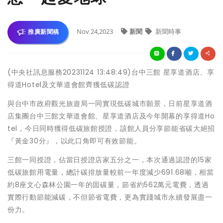
Nov 24,2023
新聞
新聞時事
推廣新聞稿
(中央社訊息服務20231124 13:48:49)台中三館 星享道酒店、享
得道Hotel及文華道會館齊獲低碳認證
與台中市政府觀光旅遊局一同實現低碳城市願景，日前星享道酒
店集團台中三館文華道會館、星享道酒店及今年開幕的享得道Ho
tel，今日同時獲得低碳旅館授證，該館人員分享節能省碳大絕招
『黃金30分』，以此口角即可有效節能。
三館一同授證，佔當日授證店家五分之一，本次通過認證的15家
低碳旅館用電量，總計碳排放量較前一年度減少691.68噸，相當
約8座文心森林公園一年的固碳量，節省約562萬元電費，透過
實際行動節能減碳，不但節省電費，更為實踐城市永續發展盡一
份力。