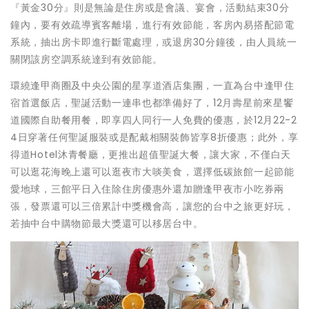
『黃金30分』則是無論是住房或是會議、宴會，活動結束30分
鐘內，要有效疏導賓客離場，進行有效節能，客房內易搭配節電
系統，抽出房卡即進行斷電處理，或退房30分鐘後，由人員統一
關閉該房空調系統達到有效節能。
環繞逢甲商圈及中央公園的星享道酒店集團，一直為台中逢甲住
宿首選飯店，聖誕活動一連串也都準備好了，12月壽星前來星饗
道國際自助餐用餐，即享四人同行一人免費的優惠，於12月22-2
4日穿著任何聖誕服裝或是配戴相關裝飾皆享8折優惠；此外，享
得道Hotel沐青餐廳，更推出超值聖誕大餐，讓大家，不僅白天
可以逛花海晚上還可以逛夜市大啖美食，選擇低碳旅館一起節能
愛地球，三館平日入住除住房優惠外還加贈逢甲夜市小吃券兩
張，發票還可以三倍累計中獎機會高，讓您的台中之旅更好玩，
若抽中台中購物節最大獎還可以移居台中。