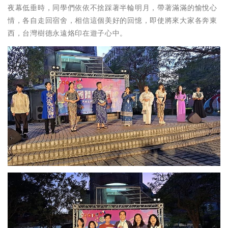
夜幕低垂時，同學們依依不捨踩著半輪明月，帶著滿滿的愉悅心
情，各自走回宿舍，相信這個美好的回憶，即使將來大家各奔東
西，台灣樹德永遠烙印在遊子心中。