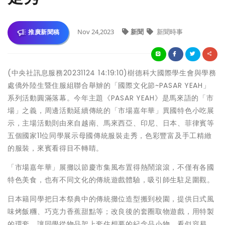
Nov 24,2023
新聞
新聞時事
推廣新聞稿
(中央社訊息服務20231124 14:19:10)樹德科大國際學生會與學務
處僑外陸生暨住服組聯合舉辧的「國際文化節~PASAR YEAH」
系列活動圓滿落幕。今年主題《PASAR YEAH》是馬來語的「市
場」之義，周邊活動延續傳統的「市場嘉年華」異國特色小吃展
示，主場活動則由來自越南、馬來西亞、印尼、日本、菲律賓等
五個國家11位同學展示母國傳統服裝走秀，色彩豐富及手工精緻
的服裝，來賓看得目不轉睛。
「市場嘉年華」展攤以節慶市集風布置得熱鬧滾滾，不僅有各國
特色美食，也有不同文化的傳統遊戲體驗，吸引師生駐足圍觀。
日本籍同學把日本祭典中的傳統攤位造型搬到校園，提供日式風
味烤飯糰、巧克力香蕉甜點等；改良後的套圈取物遊戲，用特製
的環套，讓同學從物品架上套住想要的紀念品小物，看似容易，