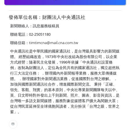
發佈單位名稱：財團法人中央通訊社
新聞聯絡人：訊息服務核稿員
聯絡電話：02-25051180
聯絡信箱：
timtimcna@mail.cna.com.tw
中央通訊社是中華民國的國家通訊社，是台灣最具影響力的新聞媒
體。 經歷組織改造，1973年中央社改組為股份有限公司，以企業
方式經營；隨著民主化發展，1996年依據「中央通訊社設置條
例」改制為財團法人，定位為全民共有的國家通訊社，獨立超然執
行三大法定任務： ．辦理國內外新聞報導業務，服務大眾傳播媒
體。 ．辦理國家對外新聞通訊業務，促進國際對台灣之瞭解。 ．
加強與國際新聞通訊社合作，增進國際新聞交流。 秉持「正確、
領先、客觀、翔實」的基本原則，中央社專業新聞團隊每天以中、
英、日文即時對外發出上千則新聞、照片、圖表、影音與資訊，是
台灣唯一多語文新聞媒體，服務對象從媒體客戶擴大為閱聽大眾；
從台灣民眾延伸至全球僑胞與讀者，充分扮演「台灣之眼，世界之
窗」。