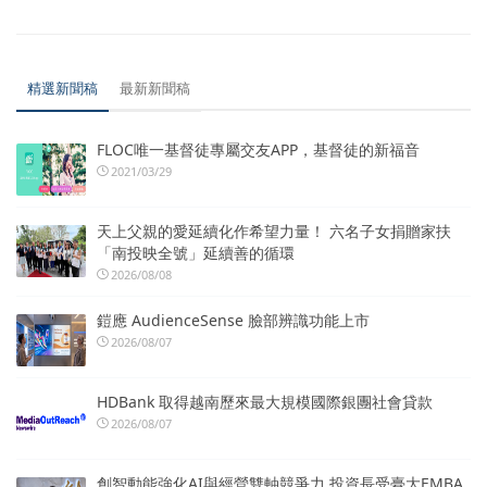
精選新聞稿
最新新聞稿
FLOC唯一基督徒專屬交友APP，基督徒的新福音
2021/03/29
天上父親的愛延續化作希望力量！ 六名子女捐贈家扶
「南投映全號」延續善的循環
2026/08/08
鎧應 AudienceSense 臉部辨識功能上市
2026/08/07
HDBank 取得越南歷來最大規模國際銀團社會貸款
2026/08/07
創智動能強化AI與經營雙軸競爭力 投資長受臺大EMBA