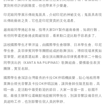
實則有些許的困難度，但也帶來不少樂趣。
印尼籍同學展示傳統鬼面具，介紹印尼的神祕文化；鬼面具表現
出傳統藝術之美，它也是印尼寶貴的文化遺產。
越南籍同學捲起衣袖，指導大家DIY製作越南春捲，知易行難，
有些同學還把春捲皮戳破毀容，看來動口是比動手容易多了。
該校國際學生才華洋溢，由國際學生會聯隊、日本學生會、印尼
學生會、及菲律賓同學等團體組成的歌舞演出，博得現場來賓如
雷掌聲。經過票選結果，最佳演出團隊由菲律賓產專班二十幾位
同學演出的《KANTA NA PILIPINAS》歌舞組曲，榮獲最佳表演
團隊，實至名歸。
國際學生會深諳台灣最夯的卡拉OK伴唱機娛樂，貼心地租用專
業舞台燈光音響及卡拉OK伴唱設施，讓與會師生隨意點歌，高
唱一曲，是活動中最受歡迎的節目，大家一首接一首，欲罷不
能。最後主辦單位還幽默地提醒同學煞住，別讓音響設備音控人
員超時工作，也別影響住宿人員的寧靜。