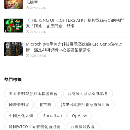
元機票
2026/08/06
《THE KING OF FIGHTERS AFK》操控翠綠火焰的格鬥
家「阿修．克里門森」登場
2026/08/06
Microchip攜手美光科技展示高效能PCIe Gen6儲存架
構，滿足AI與資料中心基礎架構需求
2026/08/06
熱門標籤
世界發明智慧財產聯盟總會
台灣發明商品促進協會
國際發明展
北市圖
JDIE日本設計創意暨發明展
中國文化大學
SocialLab
OpView
韓國WICO世界發明創新競賽
百瀚智能教育