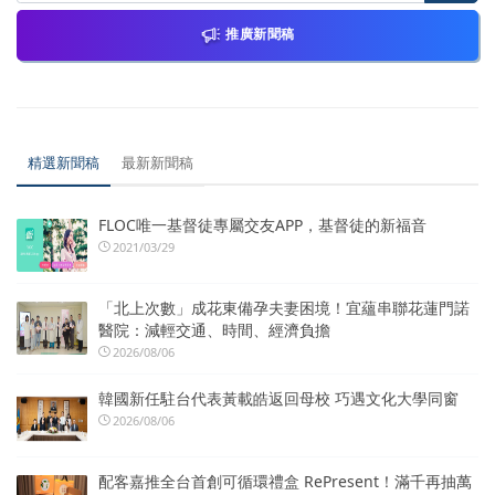
推廣新聞稿
精選新聞稿
最新新聞稿
FLOC唯一基督徒專屬交友APP，基督徒的新福音
2021/03/29
「北上次數」成花東備孕夫妻困境！宜蘊串聯花蓮門諾
醫院：減輕交通、時間、經濟負擔
2026/08/06
韓國新任駐台代表黃載皓返回母校 巧遇文化大學同窗
2026/08/06
配客嘉推全台首創可循環禮盒 RePresent！滿千再抽萬