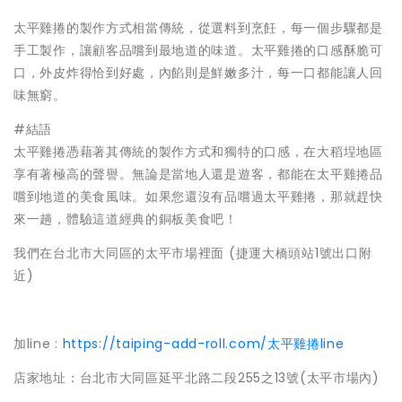
太平雞捲的製作方式相當傳統，從選料到烹飪，每一個步驟都是
手工製作，讓顧客品嚐到最地道的味道。太平雞捲的口感酥脆可
口，外皮炸得恰到好處，內餡則是鮮嫩多汁，每一口都能讓人回
味無窮。
#結語
太平雞捲憑藉著其傳統的製作方式和獨特的口感，在大稻埕地區
享有著極高的聲譽。無論是當地人還是遊客，都能在太平雞捲品
嚐到地道的美食風味。如果您還沒有品嚐過太平雞捲，那就趕快
來一趟，體驗這道經典的銅板美食吧！
我們在台北市大同區的太平市場裡面 (捷運大橋頭站1號出口附
近)
加line :
https://taiping-add-roll.com/太平雞捲line
店家地址：台北市大同區延平北路二段255之13號(太平市場內)