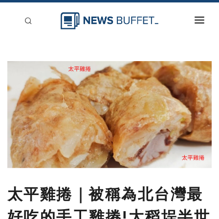
回到首頁
新聞稿分類
登入
刊登
太平雞捲｜被稱為北台灣最
好吃的手工雞捲!大稻埕半世