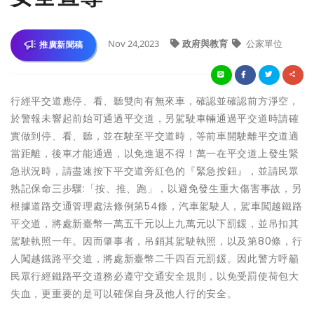
Nov 24,2023
政府與教育
公家單位
推廣新聞稿
行經平交道應停、看、聽雙向有無來車，確認並確認前方淨空，
於警報未響起前始可通過平交道，另駕駛車輛通過平交道時請確
實做到停、看、聽，並在駛至平交道時，等前車開駛離平交道適
當距離，後車才能通過，以免進退不得！萬一在平交道上發生緊
急狀況時，請盡速按下平交道旁紅色的『緊急按鈕』，並請民眾
熟記保命三步驟:「按、推、跑」，以避免發生重大傷害事故，另
根據道路交通管理處法條例第54條，汽車駕駛人，駕車闖越鐵路
平交道，將處新臺幣一萬五千元以上九萬元以下罰鍰，並吊扣其
駕駛執照一年。因而肇事者，吊銷其駕駛執照，以及第80條，行
人闖越鐵路平交道，將處新臺幣二千四百元罰鍰。因此警方呼籲
民眾行經鐵路平交道務必遵守交通安全規則，以免受罰使荷包大
失血，更重要的是可以確保自身及他人行的安全。