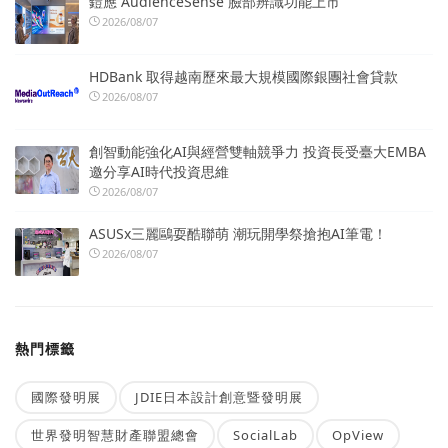
鎧應 AudienceSense 臉部辨識功能上市
2026/08/07
HDBank 取得越南歷來最大規模國際銀團社會貸款
2026/08/07
創智動能強化AI與經營雙軸競爭力 投資長受臺大EMBA
邀分享AI時代投資思維
2026/08/07
ASUSx三麗鷗耍酷聯萌 潮玩開學祭搶抱AI筆電！
2026/08/07
熱門標籤
國際發明展
JDIE日本設計創意暨發明展
世界發明智慧財產聯盟總會
SocialLab
OpView