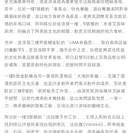
更充滿臺東特色，使波浪屋成為臺東慢生活風格最佳體驗基地。
其中，位於一樓1號櫃的「泰客企」特色餐廳，源自餐廳老闆對泰
國風味的熱愛，並以地方食材作為基底，更將其調整至富含親切
感的在地口味。而同樣位於波浪屋一樓，6號櫃的「米達艾原味
廚房」則融合了阿美族文化的精髓，創意呈現精緻的地方食材。
另外，波浪屋三樓15號櫃進駐的「LiMA有藝思」，取自南島語族
詞彙數字5，意旨張開手掌，攜手合作之意，目標是將原住民族
的文化和產品推廣至世界各地。即日起雙11活動上百商品祭出85
折優惠，喜愛原創特色的朋友，把握時間不容錯過。
一樓5號進駐櫃為另一家原民選物店「大海的客廳」，充滿了濃
濃的原民文化元素，也是許多創作者們展示創作的場所。至於進
駐於三樓8號的「群拼板舟工作室」，由張世凱與張珮玲兄妹攜
手經營，以世代傳承的木雕技藝，從山海間汲取智慧，一筆一
刀，傳承蘭嶼的製船工藝，呈現出原汁原味的蘭嶼文化。
而位於一樓3號櫃的「法拉撒手作工坊」，主理人馬秋在石頭上
找到得以抒發與展現自我的寄託，法拉撒(Varasa)，即卑南族
語「石頭」的意思。作品媒材取自大自然，用色極具現代感，除