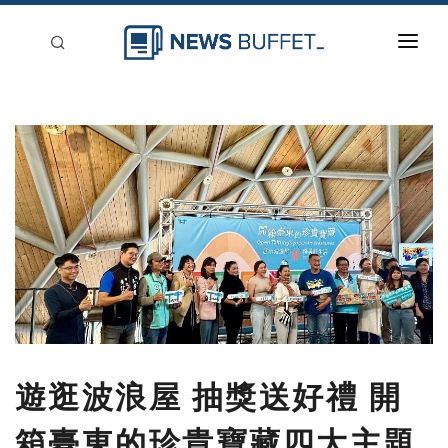
回到首頁
新聞稿分類
登入
刊登
遊逛波浪屋 抽獎送好禮 開
箱臺東的珍貴寶藏四大主題