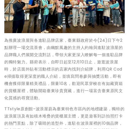
為推廣波浪屋與各進駐品牌店家，臺東縣政府於今(24)日下午2
點辦理一場交流茶會，由幽默風趣的主持人約翰與進駐波浪屋的
品牌職人們展開交流對話，帶領大家更深入瞭解每一個進駐品牌
的獨特魅力。縣府表示，自即日起至12月10日止，遊逛波浪屋
時，於店面外貼有活動標示的店家內找到介紹牌，利用QR Cod
e掃描取得更深度的職人介紹，並填寫問卷參與抽獎活動，即有
機會獲得限量精美禮品，限量10名，歡迎民眾穿梭在有如藏寶箱
的貨櫃屋裡，體驗開箱臺東珍貴寶藏，進行一場富含臺東原民文
化質感的尋寶活動。
TTstyle原創館-波浪屋蔚為臺東特色市區內的地標建築，獨特的
波浪屋頂及有如積木堆疊的貨櫃屋主體，更是遊客到訪拍照打卡
的熱門景點，除了吸睛的造型外，進駐在波浪屋裡的10個品牌，