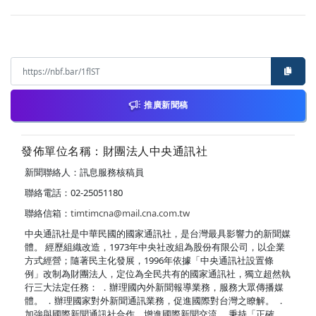
推廣新聞稿
發佈單位名稱：財團法人中央通訊社
新聞聯絡人：訊息服務核稿員
聯絡電話：02-25051180
聯絡信箱：
timtimcna@mail.cna.com.tw
中央通訊社是中華民國的國家通訊社，是台灣最具影響力的新聞媒
體。 經歷組織改造，1973年中央社改組為股份有限公司，以企業
方式經營；隨著民主化發展，1996年依據「中央通訊社設置條
例」改制為財團法人，定位為全民共有的國家通訊社，獨立超然執
行三大法定任務： ．辦理國內外新聞報導業務，服務大眾傳播媒
體。 ．辦理國家對外新聞通訊業務，促進國際對台灣之瞭解。 ．
加強與國際新聞通訊社合作，增進國際新聞交流。 秉持「正確、