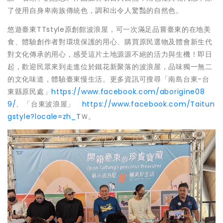
了使用自身卑南族傳統色，調和出令人驚豔的自然色。
悠遊臺東TTstyle原創館波浪屋，可一次滿足品嘗臺東的在地美
食、體驗創作者對環境保護的用心、購買原民選物及體會新生代
對文化傳承的用心，感受這片土地源源不絕的活力與生機！即日
起，歡迎民眾來到走進位於鐵花新聚落的波浪屋，品味獨一無二
的文化味道，體驗臺東慢生活。更多資訊可搜尋「南島台東-台
東縣原民處」
https://www.facebook.com/aborigine08
9/
、「台東波浪屋」
https://www.facebook.com/Taitun
gstyle?locale=zh_T
Ｗ。