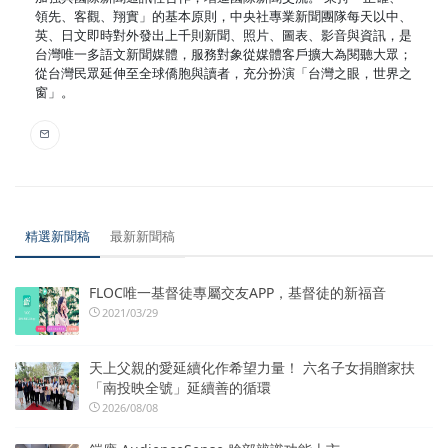
領先、客觀、翔實」的基本原則，中央社專業新聞團隊每天以中、
英、日文即時對外發出上千則新聞、照片、圖表、影音與資訊，是
台灣唯一多語文新聞媒體，服務對象從媒體客戶擴大為閱聽大眾；
從台灣民眾延伸至全球僑胞與讀者，充分扮演「台灣之眼，世界之
窗」。
精選新聞稿
最新新聞稿
FLOC唯一基督徒專屬交友APP，基督徒的新福音
2021/03/29
天上父親的愛延續化作希望力量！ 六名子女捐贈家扶
「南投映全號」延續善的循環
2026/08/08