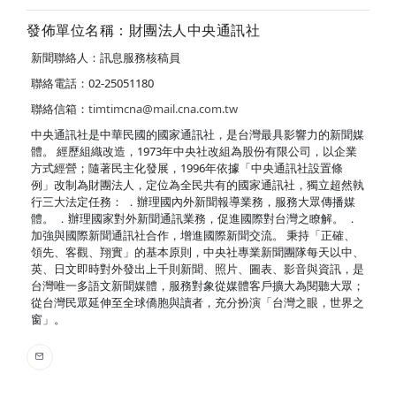
發佈單位名稱：財團法人中央通訊社
新聞聯絡人：訊息服務核稿員
聯絡電話：02-25051180
聯絡信箱：
timtimcna@mail.cna.com.tw
中央通訊社是中華民國的國家通訊社，是台灣最具影響力的新聞媒
體。 經歷組織改造，1973年中央社改組為股份有限公司，以企業
方式經營；隨著民主化發展，1996年依據「中央通訊社設置條
例」改制為財團法人，定位為全民共有的國家通訊社，獨立超然執
行三大法定任務： ．辦理國內外新聞報導業務，服務大眾傳播媒
體。 ．辦理國家對外新聞通訊業務，促進國際對台灣之瞭解。 ．
加強與國際新聞通訊社合作，增進國際新聞交流。 秉持「正確、
領先、客觀、翔實」的基本原則，中央社專業新聞團隊每天以中、
英、日文即時對外發出上千則新聞、照片、圖表、影音與資訊，是
台灣唯一多語文新聞媒體，服務對象從媒體客戶擴大為閱聽大眾；
從台灣民眾延伸至全球僑胞與讀者，充分扮演「台灣之眼，世界之
窗」。