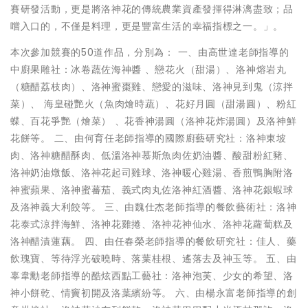
賽研發活動，更是將洛神花的傳統農業資產發揮得淋漓盡致；品
嚐入口的，不僅是料理，更是豐富生活的幸福指標之一。」。
本次參加競賽的50道作品，分別為： 一、由高世達老師指導的
中廚果雕社：冰卷蔬佐海神醬 、戀花火（甜湯）、洛神熔岩丸
（糖醋荔枝肉）、洛神蜜棗雞、戀愛的滋味、洛神見到鬼（涼拌
菜）、 海皇碰艷火（魚肉燴時蔬）、花好月圓（甜湯圓）、粉紅
蝶、百花爭艷（燴菜） 、花香神湯圓（洛神花炸湯圓）及洛神鮮
花餅等。 二、由何育任老師指導的國際廚藝研究社：洛神東坡
肉、洛神糖醋酥肉、低溫洛神慕斯魚肉佐奶油醬、酸甜粉紅豬、
洛神奶油燉飯、洛神花起司雞球、洛神暖心雞湯、香煎鴨胸附洛
神蜜蘋果、洛神蜜蕃茄、義式肉丸佐洛神紅酒醬、洛神花銀蝦球
及洛神義大利餃等。 三、由魏仕杰老師指導的餐飲藝術社：洛神
花泰式涼拌海鮮、洛神花雞捲、洛神花神仙水、洛神花蘿蔔糕及
洛神醋漬蓮藕。 四、由任春榮老師指導的餐飲研究社：佳人、藥
飲瑰寶、等待浮光破曉時、落葉桂根、遙落去及神玉等。 五、由
辜韋勳老師指導的酷炫西點工藝社：洛神泡芙、少女的希望、洛
神小餅乾、情竇初開及洛葉繽紛等。 六、由楊永富老師指導的創