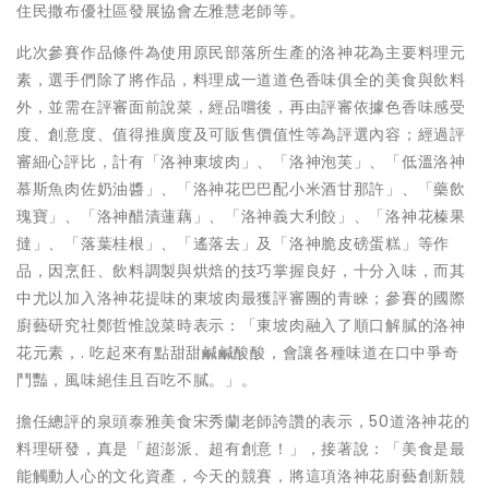
住民撒布優社區發展協會左雅慧老師等。
此次參賽作品條件為使用原民部落所生產的洛神花為主要料理元
素，選手們除了將作品，料理成一道道色香味俱全的美食與飲料
外，並需在評審面前說菜，經品嚐後，再由評審依據色香味感受
度、創意度、值得推廣度及可販售價值性等為評選內容；經過評
審細心評比，計有「洛神東坡肉」、「洛神泡芙」、「低溫洛神
慕斯魚肉佐奶油醬」、「洛神花巴巴配小米酒甘那許」、「藥飲
瑰寶」、「洛神醋漬蓮藕」、「洛神義大利餃」、「洛神花榛果
撻」、「落葉桂根」、「遙落去」及「洛神脆皮磅蛋糕」等作
品，因烹飪、飲料調製與烘焙的技巧掌握良好，十分入味，而其
中尤以加入洛神花提味的東坡肉最獲評審團的青睞；參賽的國際
廚藝研究社鄭哲惟說菜時表示：「東坡肉融入了順口解膩的洛神
花元素，. 吃起來有點甜甜鹹鹹酸酸，會讓各種味道在口中爭奇
鬥豔，風味絕佳且百吃不膩。」。
擔任總評的泉頭泰雅美食宋秀蘭老師誇讚的表示，50道洛神花的
料理研發，真是「超澎派、超有創意！」，接著說：「美食是最
能觸動人心的文化資產，今天的競賽，將這項洛神花廚藝創新競