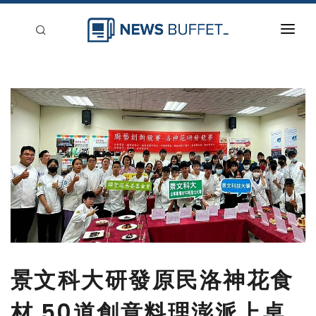
回到首頁
新聞稿分類
登入
刊登
景文科大研發原民洛神花食
材 50道創意料理澎派上桌