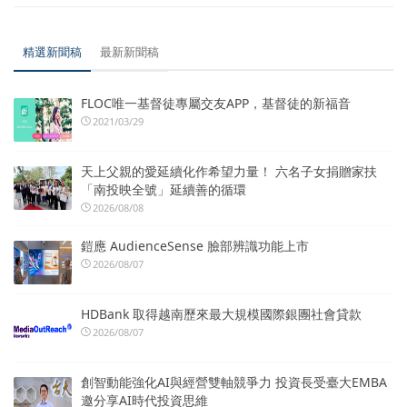
精選新聞稿
最新新聞稿
FLOC唯一基督徒專屬交友APP，基督徒的新福音
2021/03/29
天上父親的愛延續化作希望力量！ 六名子女捐贈家扶
「南投映全號」延續善的循環
2026/08/08
鎧應 AudienceSense 臉部辨識功能上市
2026/08/07
HDBank 取得越南歷來最大規模國際銀團社會貸款
2026/08/07
創智動能強化AI與經營雙軸競爭力 投資長受臺大EMBA
邀分享AI時代投資思維