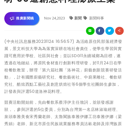
Nov 24,2023
新聞
新聞時事
推廣新聞稿
(中央社訊息服務20231124 16:56:57) 為活絡原住民部落經濟發
展，景文科技大學為為落實深耕在地社會責任，使學生學習與實
踐可應用於學校、社區與社會；並以SDG11永續城鄉為目標，遂
透過在地鏈結，將原民食材進行創新料理研發，於11月24日在學
校餐飲教室，辦理「第六屆社團「洛神花」廚藝創新競賽研發活
動」，計有國際廚藝研究社、餐飲藝術社、中廚果雕社、餐飲研
究社、酷炫西點工藝社及創意烘焙社等6個學生社團師生參加，
計發表與評選50道洛神花料理。
競賽活動開始前，先由餐飲系蔡淳伊主任致詞，並頒發感謝
狀，，參與評選的5位委員，分別為台灣第一名店林淑瑜經理、
泉頭泰雅美食宋秀蘭老師、太魯閣族泰雅伊娜工坊泰雅伊娜（梁
秀娟）老師、新北市原住民族就業服務專員沽畝老師及排灣族原