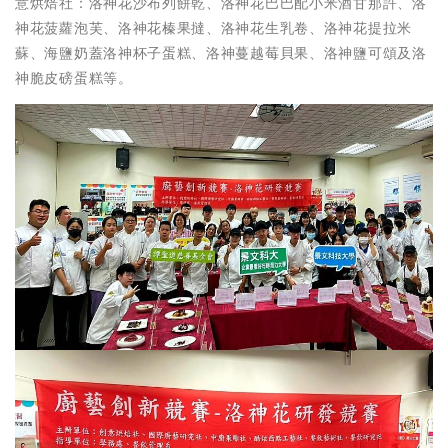
意烘焙社：洛神花沙布列餅乾、洛神花巴巴配小米酒甘那許、洛
神花菠蘿泡芙、洛神花榛果撻、洛神花生乳卷、洛神花提拉米
蘇、海鹽奶蓋洛神杯子蛋糕、洛神蔓越莓貝果、洛神鹽可頌及洛
神脆皮磅蛋糕等。