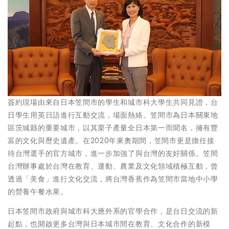
簽約現場由來自日本笠間市的學生和城市科大學生共同見證，台
日學生用英日語進行互動交流，場面熱絡。笠間市為日本關東地
區茨城縣的重要城市，以其栗子產量全日本第一而聞名，擁有豐
富的文化與歷史遺產。在2020年東奧期間，笠間市更是擔任接
待台灣選手的官方城市，進一步加強了與台灣的友好關係。笠間
台灣辦事處於台灣在教育、運動、農業及文化領域積極互動，曾
透過「美食」進行文化交流，將台灣香蕉作為笠間市當地中小學
的營養午餐水果。
日本笠間市政府與城市科大應外系的官學合作，是台日交流的新
起點，也開啟更多台灣與日本城市間在教育、文化合作的新模