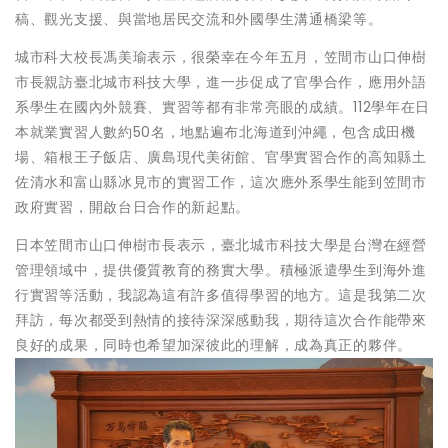
稿、觀光支援、與當地居民交流和外國學生溝通橋梁等。
城市科大校長馮美瑜表示，很榮幸在今年五月，笠間市山口伸樹
市長親訪臺北城市科技大學，進一步促成了官學合作，應用外語
系學生在國內外競賽、實習等都有非常亮眼的成績。112學年在日
本就業實習人數約50名，地點遍布北海道到沖繩，包含成田機
場、箱根王子飯店、廣島現代美術館、官學實習合作的高知縣土
佐清水和富山縣冰見市的實習工作，這次應外系學生能到笠間市
政府實習，開啟台日合作的新起點。
日本笠間市山口伸樹市長表示，臺北城市科技大學是台灣在經營
管理領域中，提供優質教育的務實大學。積極派遣學生到海外進
行實習等活動，我認為這有許多值得學習的地方。這是我第二次
拜訪，每次都受到熱情的接待深深感動我，期待這次合作能帶來
良好的成果，同時也希望加深彼此的理解，成為真正的夥伴。