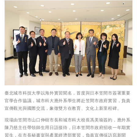
臺北城市科技大學以海外實習聞名，首度與日本笠間市簽署重要
官學合作協議，城市科大應外系學生將赴笠間市政府實習，負責
宣傳觀光與國際交流，象徵雙方在教育、文化上新里程碑。
現場由笠間市山口伸樹市長和城市科大校長馮美瑜簽約，應外系
陳乃慈主任帶領師生用日語接待，日本笠間市政府招收一年期實
習生，在市長秘書室與產業經濟部實習，負責宣傳採訪寫新聞