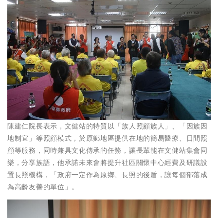
陳建仁院長表示，文健站的特質以「族人照顧族人」、「因族因
地制宜」等照顧模式，於原鄉地區提供在地的簡易醫療、日間照
顧等服務，同時兼具文化傳承的任務，讓長輩能在文健站集會同
樂，分享族語，他承諾未來會將提升社區關懷中心經費及研議設
置長照機構，「政府一定作為原鄉、長照的後盾，讓每個部落成
為高齡友善的單位」。