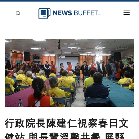
回到首頁
新聞稿分類
登入
刊登
行政院長陳建仁視察春日文
健站 與長輩溫馨共餐 屏縣