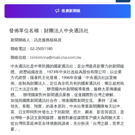
推廣新聞稿
發佈單位名稱：財團法人中央通訊社
新聞聯絡人：訊息服務核稿員
聯絡電話：02-25051180
聯絡信箱：
timtimcna@mail.cna.com.tw
中央通訊社是中華民國的國家通訊社，是台灣最具影響力的新聞媒
體。 經歷組織改造，1973年中央社改組為股份有限公司，以企業
方式經營；隨著民主化發展，1996年依據「中央通訊社設置條
例」改制為財團法人，定位為全民共有的國家通訊社，獨立超然執
行三大法定任務： ．辦理國內外新聞報導業務，服務大眾傳播媒
體。 ．辦理國家對外新聞通訊業務，促進國際對台灣之瞭解。 ．
加強與國際新聞通訊社合作，增進國際新聞交流。 秉持「正確、
領先、客觀、翔實」的基本原則，中央社專業新聞團隊每天以中、
英、日文即時對外發出上千則新聞、照片、圖表、影音與資訊，是
台灣唯一多語文新聞媒體，服務對象從媒體客戶擴大為閱聽大眾；
從台灣民眾延伸至全球僑胞與讀者，充分扮演「台灣之眼，世界之
窗」。