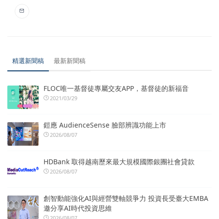
精選新聞稿
最新新聞稿
FLOC唯一基督徒專屬交友APP，基督徒的新福音
2021/03/29
鎧應 AudienceSense 臉部辨識功能上市
2026/08/07
HDBank 取得越南歷來最大規模國際銀團社會貸款
2026/08/07
創智動能強化AI與經營雙軸競爭力 投資長受臺大EMBA
邀分享AI時代投資思維
2026/08/07