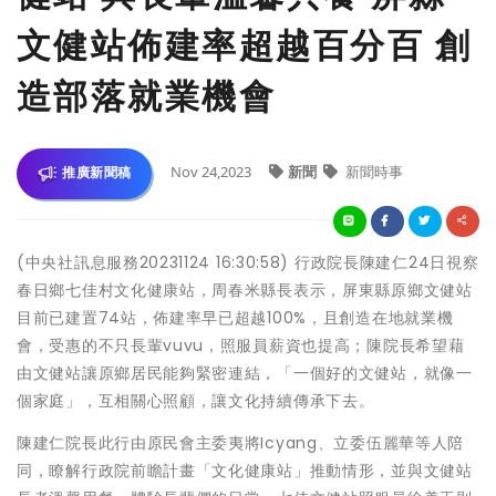
文健站佈建率超越百分百 創
造部落就業機會
Nov 24,2023
新聞
新聞時事
推廣新聞稿
(中央社訊息服務20231124 16:30:58) 行政院長陳建仁24日視察
春日鄉七佳村文化健康站，周春米縣長表示，屏東縣原鄉文健站
目前已建置74站，佈建率早已超越100%，且創造在地就業機
會，受惠的不只長輩vuvu，照服員薪資也提高；陳院長希望藉
由文健站讓原鄉居民能夠緊密連結，「一個好的文健站，就像一
個家庭」，互相關心照顧，讓文化持續傳承下去。
陳建仁院長此行由原民會主委夷將Icyang、立委伍麗華等人陪
同，瞭解行政院前瞻計畫「文化健康站」推動情形，並與文健站