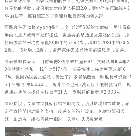
長者溫馨用餐，體驗長輩們的日常。七佳文健站照服員徐美玉則
分享她的感動，政府把文建站納入長照2.0，讓她們在原鄉就有3
3K的薪資，擁有穩定的工作能夠服務部落的老人家。
原民會主委夷將Icyang指出，全台設置503站文健站，照服員多
半由地族人或青年返鄉擔任，更重要的是透過文建站的設置，原
住民族群的平均餘命從2016年的71.92歲，增加至2021年的73.9
2歲，「5年增加2歲」，顯示原住民族整體照顧環境逐步完善。
周春米縣長表示，目前全縣8個原鄉加滿州鄉，文健站自104年2
3個站逐年增加，112年達到74個，成長快速，佈建率更超越10
0%。也因為設置文健站，促進了許多就業機會，照服員薪資從10
5年的每月1萬5,000元，提升至今已有3萬元以上的薪資待遇，現
進用在地族人擔任照服員有211人，受照顧的長者達2,893人。
周縣長說，長輩在文健站停留的時間長，所以環境非常重要，感
謝行政院前瞻計畫的支持，改善文健站的設施，包括無障礙設
施、廁所等，讓站內像一個家，長輩可以快樂安老。