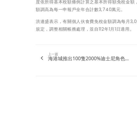
度依所得基本稅額條例計算之基本所得額免稅金額，
額調高為每一申報戶全年合計數3,740萬元。
洪連盛表示，有關個人伙食費免稅金額調為每月3,
規定，調整相關帳務處理，並自112年1月1日適用。
上一篇
海港城推出100隻2000%迪士尼角色...