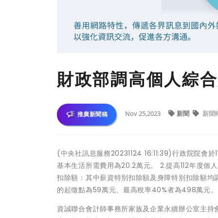
財政部調高個人綜合
Nov 25,2023
新聞
新聞
推廣新聞稿
(中央社訊息服務20231124 16:11:39)行政院
基本生活所需費用為20.2萬元。 2.提高112年度個
扣除額：其中薪資特別扣除額及身障特別扣除額均調高為
的起徵點為59萬元、最高稅率40%者為498萬元。
資誠聯合會計師事務所家族及企業永續辦公室主持會