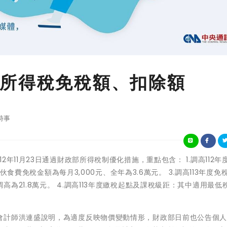
所得稅免稅額、扣除額
時事
院會於112年11月23日通過財政部所得稅制優化措施，重點包含： 1.調高112
人伙食費免稅金額為每月3,000元、全年為3.6萬元。 3.調高113年度免
21.8萬元。 4.調高113年度繳稅起點及課稅級距：其中適用最低
計師洪連盛說明，為適度反映物價變動情形，財政部日前也公告個人1