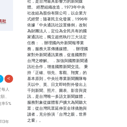
社，是台灣最具影響力的新聞媒
體。 經歷組織改造，1973年中央
社改組為股份有限公司，以企業方
式經營；隨著民主化發展，1996年
依據「中央通訊社設置條例」改制
為財團法人，定位為全民共有的國
家通訊社，獨立超然執行三大法定
任務： ．辦理國內外新聞報導業
務，服務大眾傳播媒體。 ．辦理國
家對外新聞通訊業務，促進國際對
台灣之瞭解。 ．加強與國際新聞通
訊社合作，增進國際新聞交流。 秉
持「正確、領先、客觀、翔實」的
基本原則，中央社專業新聞團隊每
天以中、英、日文即時對外發出上
年度每人
千則新聞、照片、圖表、影音與資
訊，是台灣唯一多語文新聞媒體，
稅額、
服務對象從媒體客戶擴大為閱聽大
稅率5%
眾；從台灣民眾延伸至全球僑胞與
讀者，充分扮演「台灣之眼，世界
之窗」。
13年