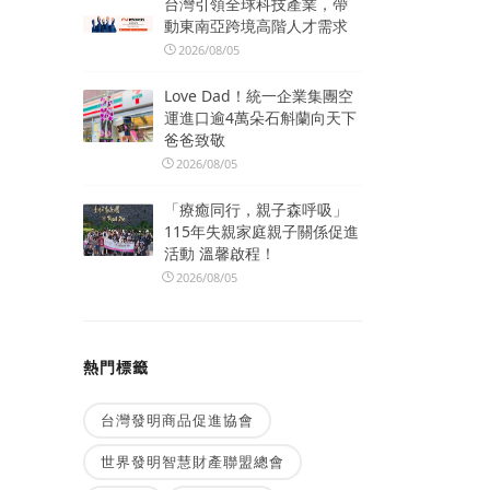
台灣引領全球科技產業，帶
動東南亞跨境高階人才需求
2026/08/05
Love Dad！統一企業集團空
運進口逾4萬朵石斛蘭向天下
爸爸致敬
2026/08/05
「療癒同行，親子森呼吸」
115年失親家庭親子關係促進
活動 溫馨啟程！
2026/08/05
熱門標籤
台灣發明商品促進協會
世界發明智慧財產聯盟總會