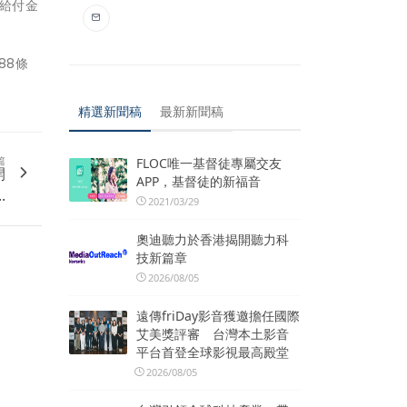
亡給付金
88條
精選新聞稿
最新新聞稿
篇
FLOC唯一基督徒專屬交友
開
APP，基督徒的新福音
.
2021/03/29
奧迪聽力於香港揭開聽力科
技新篇章
2026/08/05
遠傳friDay影音獲邀擔任國際
艾美獎評審 台灣本土影音
平台首登全球影視最高殿堂
2026/08/05