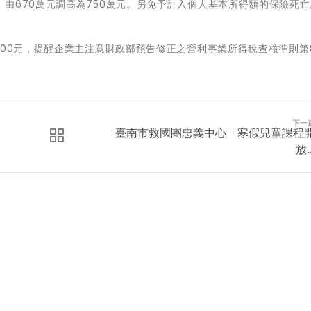
由670萬元調高為750萬元。另免予計入個人基本所得額的保險死
000元，提醒企業主注意財政部預告修正之營利事業所得稅查核準則第
下一
臺南市救國團忠義中心「寒假兒童課程
放..