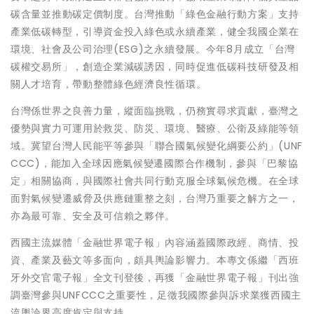
碳含量並推動碳定價制度。台灣推動「綠色金融行動方案」支持
產業低碳轉型，引導資金投入綠色或永續產業，健全我國企業在
環境、社會及公司治理(ESG)之永續發展。今年8月成立「台灣
碳權交易所」，創造企業減碳誘因，同時促進低碳科技研發及相
關人才培育，帶動整體綠色經濟良性循環。
台灣係世界之良善力量，縱面臨挑戰，仍務實尋求貢獻，臺灣之
優勢與實力可運用於救災、防災、環境、醫療、公衛及綠能等領
域。冀望台灣人民能平等參與「聯合國氣候變化綱要公約」(UNF
CCC)，能加入全球因應氣候變遷國際合作機制，參與「巴黎協
定」相關協商，與國際社會共同行動克服全球氣候危機。在全球
面對氣候變遷威脅及供應鏈重整之刻，台灣乃重要之解方之一，
亦為最可靠、安全及可信賴之夥伴。
西國主流媒體「金融世界電子報」內容涵蓋國際政經、商情、投
資、產業及藝文等多面向，頗具輿論影響力。本專文係繼「西班
牙外交官電子報」全文刊登後，再獲「金融世界電子報」刊出強
調臺灣參與UNFCCC之重要性，足徵我國際參與訴求業獲西國主
流輿論界高度肯定與支持。