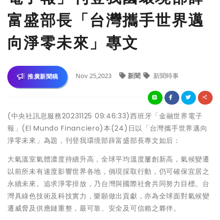
富盛部長「台灣攜手世界邁
向淨零未來」專文
Nov 25,2023
新聞
新聞時事
推廣新聞稿
(中央社訊息服務20231125 09:46:33)西班牙「金融世界電子
報」(El Mundo Financiero)本(24)日以「台灣攜手世界邁向
淨零未來」為題，刊登我環境部薛富盛部長專文如后：
大氣溫室氣體濃度持續升高，全球平均溫度屢創新高，氣候變遷
以前所未有速度影響世界各地，倘現採取行動，仍可確保宜居之
永續未來。追求淨零排放，乃台灣與國際社會共同努力目標。台
灣具綠色技術及科技實力，樂願做出貢獻，亦為全球面對氣候變
遷威脅及供應鏈重整，最可靠、安全及可信賴之夥伴。