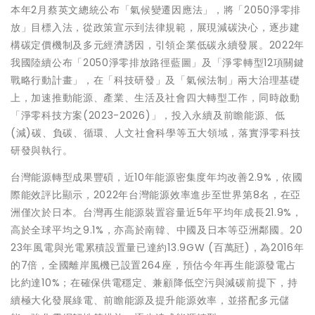
本年2月蔡英文總統公布「氣候變遷因應法」，將「2050淨零排
放」目標入法，從政策宣示到法律規範，展現減碳決心，逐步建
構碳定價機制及多元經濟誘因，引領企業低碳永續發展。2022年
我國陸續公布「2050淨零排放路徑藍圖」及「淨零轉型12項關鍵
戰略行動計畫」，在「科技研發」及「氣候法制」兩大治理基礎
上，加速推動能源、產業、生活及社會四大轉型工作，同時啟動
「淨零科技方案(2023-2026)」，投入永續及前瞻能源、低
(減)碳、負碳、循環、人文社會科學等五大領域，落實淨零科技
研發與執行。
台灣能源轉型成果豐碩，近10年能源密集度年均改善2.9%，依國
際能效評比顯示，2022年台灣能源效率進步至世界第8名，在亞
洲僅次於日本。台灣再生能源裝置容量近5年平均年成長21.9%，
高於全球平均之9.1%，亦高於南韓、中國及日本等亞洲鄰國。20
23年風電與光電累積設置量已達約13.9GW (百萬瓩)，為2016年
的7倍，全國離岸風機已設置264座，預估今年再生能源發電占
比約達10%；在確保供電穩定、兼顧降低空污與減碳前提下，持
續極大化發展綠電、前瞻能源及提升能源效率，並搭配多元儲