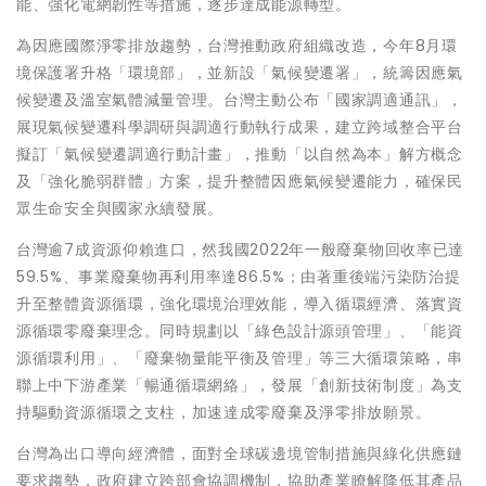
能、強化電網韌性等措施，逐步達成能源轉型。
為因應國際淨零排放趨勢，台灣推動政府組織改造，今年8月環
境保護署升格「環境部」，並新設「氣候變遷署」，統籌因應氣
候變遷及溫室氣體減量管理。台灣主動公布「國家調適通訊」，
展現氣候變遷科學調研與調適行動執行成果，建立跨域整合平台
擬訂「氣候變遷調適行動計畫」，推動「以自然為本」解方概念
及「強化脆弱群體」方案，提升整體因應氣候變遷能力，確保民
眾生命安全與國家永續發展。
台灣逾7成資源仰賴進口，然我國2022年一般廢棄物回收率已達
59.5%、事業廢棄物再利用率達86.5%；由著重後端污染防治提
升至整體資源循環，強化環境治理效能，導入循環經濟、落實資
源循環零廢棄理念。同時規劃以「綠色設計源頭管理」、「能資
源循環利用」、「廢棄物量能平衡及管理」等三大循環策略，串
聯上中下游產業「暢通循環網絡」，發展「創新技術制度」為支
持驅動資源循環之支柱，加速達成零廢棄及淨零排放願景。
台灣為出口導向經濟體，面對全球碳邊境管制措施與綠化供應鏈
要求趨勢，政府建立跨部會協調機制，協助產業瞭解降低其產品