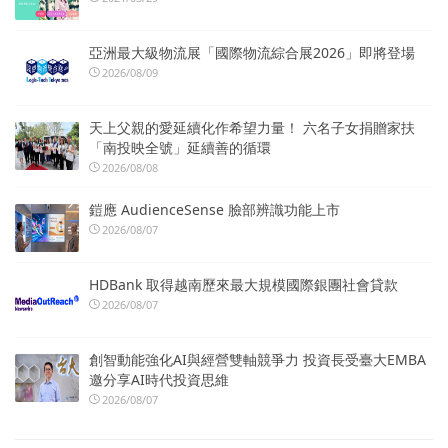
亞洲最大級物流展「國際物流綜合展2026」即將登場
2026/08/09
天上父親的愛延續化作希望力量！ 六名子女捐贈家扶
「南投映全號」延續善的循環
2026/08/08
鎧應 AudienceSense 臉部辨識功能上市
2026/08/07
HDBank 取得越南歷來最大規模國際銀團社會貸款
2026/08/07
創智動能強化AI與經營雙軸競爭力 投資長受臺大EMBA
邀分享AI時代投資思維
2026/08/07