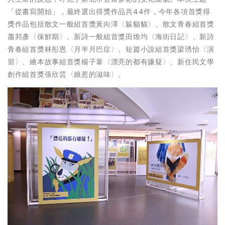
「從書寫開始」，最終選出得獎作品共44件，今年各項首獎得
獎作品包括散文一般組首獎黃向澤〈躲貓貓〉、散文青春組首獎
蕭邦彥〈保鮮期〉、新詩一般組首獎田煥均〈海街日記〉、新詩
青春組首獎林彤恩〈月半月巴症〉、短篇小說組首獎梁琇怡〈演
習〉、繪本故事組首獎楊子葦〈漂亮的都有嫌疑〉、新住民文學
創作組首獎張欣芸〈娘惹的滋味〉。