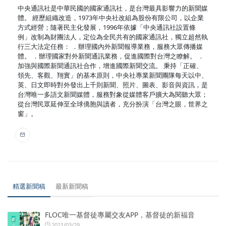
中央通訊社是中華民國的國家通訊社，是台灣最具影響力的新聞媒
體。 經歷組織改造，1973年中央社改組為股份有限公司，以企業
方式經營；隨著民主化發展，1996年依據「中央通訊社設置條
例」改制為財團法人，定位為全民共有的國家通訊社，獨立超然執
行三大法定任務： ．辦理國內外新聞報導業務，服務大眾傳播媒
體。 ．辦理國家對外新聞通訊業務，促進國際對台灣之瞭解。 ．
加強與國際新聞通訊社合作，增進國際新聞交流。 秉持「正確、
領先、客觀、翔實」的基本原則，中央社專業新聞團隊每天以中、
英、日文即時對外發出上千則新聞、照片、圖表、影音與資訊，是
台灣唯一多語文新聞媒體，服務對象從媒體客戶擴大為閱聽大眾；
從台灣民眾延伸至全球僑胞與讀者，充分扮演「台灣之眼，世界之
窗」。
精選新聞稿
最新新聞稿
FLOC唯一基督徒專屬交友APP，基督徒的新福音
2021/03/29