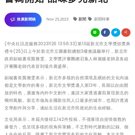
Nov 25,2023
新聞
新聞時事
推廣新聞稿
(中央社訊息服務20231125 13:56:33)第13屆新北市文學獎頒獎典
禮今(25)日上午於新北市立圖書館總館3樓會議廳舉行，新北市
政府副秘書長龔雅雯、文學獎評審團總召集人林黛嫚老師及各組
評審團老師代表皆到場共襄盛舉。
副秘書長龔雅雯表示，新北市多樣的自然環境及繽紛的文化內涵
都是文學創作的養分，新北市文學獎邁入第13年，長期以自由開
放的特色，廣邀海內外中文創作，邀請大家透過書寫展現新北的
獨特風貌。新北市做為全國新住民人口最多的城市，也期許透過
文學創作與分享，連結生活在新北市民彼此的生命經驗。
文化局表示，本屆共徵得2,142件投稿，不僅展現自疫情復甦的
爆發力，也呈現多樣的視角與筆觸，不乏對時代脈動的記錄、個
人生命的反思，呼應了新北市豐富多彩的文化面貌。本次主題