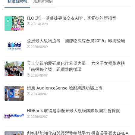
精選新聞稿
最新新聞稿
FLOC唯一基督徒專屬交友APP，基督徒的新福音
2021/03/29
亞洲最大級物流展「國際物流綜合展2026」即將登場
2026/08/09
天上父親的愛延續化作希望力量！ 六名子女捐贈家扶
「南投映全號」延續善的循環
2026/08/08
鎧應 AudienceSense 臉部辨識功能上市
2026/08/07
HDBank 取得越南歷來最大規模國際銀團社會貸款
2026/08/07
創智動能強化AI與經營雙軸競爭力 投資長受臺大EMBA