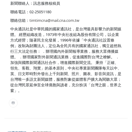
新聞聯絡人：訊息服務核稿員
聯絡電話：02-25051180
聯絡信箱：
timtimcna@mail.cna.com.tw
中央通訊社是中華民國的國家通訊社，是台灣最具影響力的新聞媒
體。 經歷組織改造，1973年中央社改組為股份有限公司，以企業
方式經營；隨著民主化發展，1996年依據「中央通訊社設置條
例」改制為財團法人，定位為全民共有的國家通訊社，獨立超然執
行三大法定任務： ．辦理國內外新聞報導業務，服務大眾傳播媒
體。 ．辦理國家對外新聞通訊業務，促進國際對台灣之瞭解。 ．
加強與國際新聞通訊社合作，增進國際新聞交流。 秉持「正確、
領先、客觀、翔實」的基本原則，中央社專業新聞團隊每天以中、
英、日文即時對外發出上千則新聞、照片、圖表、影音與資訊，是
台灣唯一多語文新聞媒體，服務對象從媒體客戶擴大為閱聽大眾；
從台灣民眾延伸至全球僑胞與讀者，充分扮演「台灣之眼，世界之
窗」。