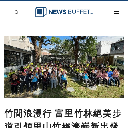
回到首頁
新聞稿分類
登入
刊登
竹間浪漫行 富里竹林絕美步
道引領里山竹經濟嶄新出發