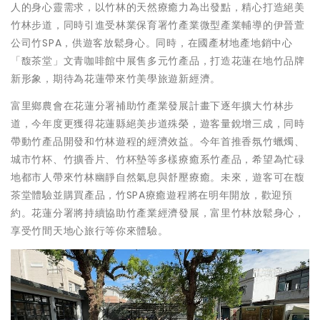
人的身心靈需求，以竹林的天然療癒力為出發點，精心打造絕美
竹林步道，同時引進受林業保育署竹產業微型產業輔導的伊晉萱
公司竹SPA，供遊客放鬆身心。同時，在國產材地產地銷中心
「馥茶堂」文青咖啡館中展售多元竹產品，打造花蓮在地竹品牌
新形象，期待為花蓮帶來竹美學旅遊新經濟。
富里鄉農會在花蓮分署補助竹產業發展計畫下逐年擴大竹林步
道，今年度更獲得花蓮縣絕美步道殊榮，遊客量銳增三成，同時
帶動竹產品開發和竹林遊程的經濟效益。今年首推香氛竹蠟燭、
城市竹杯、竹擴香片、竹杯墊等多樣療癒系竹產品，希望為忙碌
地都市人帶來竹林幽靜自然氣息與舒壓療癒。未來，遊客可在馥
茶堂體驗並購買產品，竹SPA療癒遊程將在明年開放，歡迎預
約。花蓮分署將持續協助竹產業經濟發展，富里竹林放鬆身心，
享受竹間天地心旅行等你來體驗。