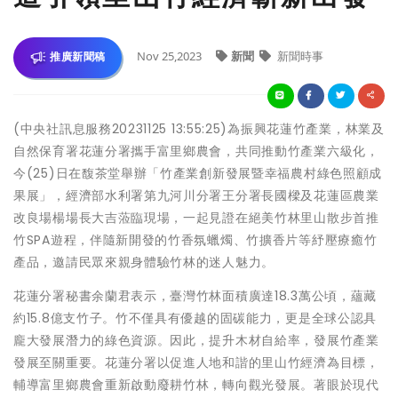
Nov 25,2023
新聞
新聞時事
推廣新聞稿
(中央社訊息服務20231125 13:55:25)為振興花蓮竹產業，林業及
自然保育署花蓮分署攜手富里鄉農會，共同推動竹產業六級化，
今(25)日在馥茶堂舉辦「竹產業創新發展暨幸福農村綠色照顧成
果展」，經濟部水利署第九河川分署王分署長國樑及花蓮區農業
改良場楊場長大吉蒞臨現場，一起見證在絕美竹林里山散步首推
竹SPA遊程，伴隨新開發的竹香氛蠟燭、竹擴香片等紓壓療癒竹
產品，邀請民眾來親身體驗竹林的迷人魅力。
花蓮分署秘書余蘭君表示，臺灣竹林面積廣達18.3萬公頃，蘊藏
約15.8億支竹子。竹不僅具有優越的固碳能力，更是全球公認具
龐大發展潛力的綠色資源。因此，提升木材自給率，發展竹產業
發展至關重要。花蓮分署以促進人地和諧的里山竹經濟為目標，
輔導富里鄉農會重新啟動廢耕竹林，轉向觀光發展。著眼於現代