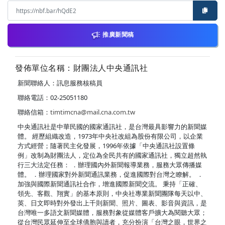
推廣新聞稿
發佈單位名稱：財團法人中央通訊社
新聞聯絡人：訊息服務核稿員
聯絡電話：02-25051180
聯絡信箱：
timtimcna@mail.cna.com.tw
中央通訊社是中華民國的國家通訊社，是台灣最具影響力的新聞媒
體。 經歷組織改造，1973年中央社改組為股份有限公司，以企業
方式經營；隨著民主化發展，1996年依據「中央通訊社設置條
例」改制為財團法人，定位為全民共有的國家通訊社，獨立超然執
行三大法定任務： ．辦理國內外新聞報導業務，服務大眾傳播媒
體。 ．辦理國家對外新聞通訊業務，促進國際對台灣之瞭解。 ．
加強與國際新聞通訊社合作，增進國際新聞交流。 秉持「正確、
領先、客觀、翔實」的基本原則，中央社專業新聞團隊每天以中、
英、日文即時對外發出上千則新聞、照片、圖表、影音與資訊，是
台灣唯一多語文新聞媒體，服務對象從媒體客戶擴大為閱聽大眾；
從台灣民眾延伸至全球僑胞與讀者，充分扮演「台灣之眼，世界之