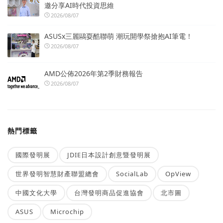
邀分享AI時代投資思維
2026/08/07
ASUSx三麗鷗耍酷聯萌 潮玩開學祭搶抱AI筆電！
2026/08/07
AMD公佈2026年第2季財務報告
2026/08/07
熱門標籤
國際發明展
JDIE日本設計創意暨發明展
世界發明智慧財產聯盟總會
SocialLab
OpView
中國文化大學
台灣發明商品促進協會
北市圖
ASUS
Microchip