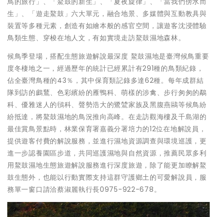
鳥的旅行」、「鰲鼓的新生」、「夏夜旋律」、「當我們傍水而
生」、「遊走鰲鼓」六大單元，融合地景、多媒體與互動教具與
裝置等多種元素，創造有如繪本般的感官空間，讓遊客沈浸體驗
鳥類生態、穿梭在地人文，有如實境走訪鰲鼓濕地森林。
候鳥季登場，搭配生態旅遊解說最深度 鰲鼓濕地是臺灣候鳥重要
度冬棲地之一，經過歷年的統計已經累計有291種的鳥類紀錄，
佔全臺灣鳥種的43％，其中保育類記錄多達62種。每年成群結
隊到訪的鸕鶿、色彩繽紛的雁鴨科、萌樣的涉禽、步行匆匆的鷸
科、優雅迷人的鴴科、聲勢浩大的鷺鷥家族及黑腹燕鷗等候鳥紛
紛抵達，將鰲鼓濕地的鳥況推向高峰。在走訪觀海樓及千島湖的
最佳賞鳥景點時，林業保育署嘉義分署培力的12位在地解說員，
提供遊客付費的解說服務，並進行濕地資源調查與環境巡護，更
進一步認養園區步道，共同巡護濕地與自然資源，推薦民眾多利
用鰲鼓濕地生態旅遊解說服務進行深度旅遊，除了能更加瞭解鰲
鼓生態外，也能以行動實際支持這群守護鄉土的可愛解說員，服
務單一窗口請洽蔡淑麗執行長0975-922-678。