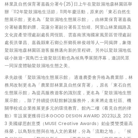
林業及自然保育署嘉義分署今(25)日上午在鰲鼓濕地森林園區舉
辦「112年鰲鼓濕地生活節」11周年慶活動，原來的「東石自然生
態展示館」更名為「鰲鼓濕地生態展示館」，由林業保育署嘉義
分署秘書鄭鈞謄、花蓮分署副分署長王怡靖、阿里山林業鐵路及
文化資產管理處副處長周恆凱、雲嘉南濱海國家風景區管理處副
處長洪肇昌、嘉義縣東石鄉公所鄉長林俊雄等人一同揭牌，象徵
鰲鼓濕地森林園區遊客服務邁向新的里程碑。另外以鰲鼓濕地低
碳小旅遊-賞鳥巴士遊鰲鼓活動也為候鳥季展開序幕，邀請民眾
一同深度體驗鰲鼓濕地生態之美。
承先啟後「鰲鼓濕地生態展示館」 適逢農委會升格為農業部，林
務局改制更名為「農業部林業及自然保育署」，原名「東石自然
生態展示館」為提高服務遊客的識別度，更名為「鰲鼓濕地生態
展示館」，除了持續提供駐館解說服務外，未來將走進社區、機
關學校或企業推展更多元的環境教育。館內二樓《看見自然的律
動》常設展更獲得日本GOOD DESIGN AWARD 2023以及 202
3 美國繆思創意獎（MUSE Creative Awards）鉑金獎雙獎最高
殊榮，以鳥類生態與在地人文的素材，分為「流動之地」、「候