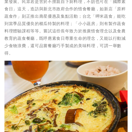
業發展。民眾若是苦於不擅親自下廚料理，不妨也可在「國際素
食日」這天，造訪與新北市政府合作的惜食餐廳，如新店「原粹
蔬食作」刻正推出壽星優惠及集點活動；台北「呷米蔬食」能吃
到當季品質優良的櫛瓜特製的料理；「小小蔬房」則有製作蔬食
料理體驗課程等等。嘗試這些長年致力於推廣惜食理念以及食農
教育的蔬食餐廳，既呼應素食日尊重生命的理念，又能以行動減
少食物浪費，還可品嘗餐廳巧手製成的美味料理，可謂一舉數
得。