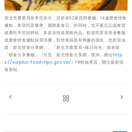
新北市農業局長李玟表示，目前有52家民間餐廳、14處農會惜食
據點，希望民眾響應「國際素食日」的同時，也不要忘記蔬食背
後農民辛苦的耕耘，多多珍惜蔬果格外品。歡迎民眾至惜食餐廳
或農會惜食據點採買消費，對惜食議題有興趣的朋友，也歡迎追
蹤「新北惜食分享網」、「新北市農業局-稼日蒔光」或各個
「惜食分享餐廳」（可至「新北惜食分享網」查詢，網址
http
s://surplus-food.ntpc.gov.tw/
）FB粉絲專頁，關注最新惜
食新知。