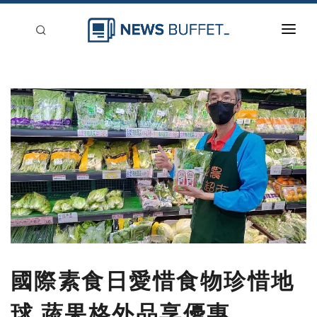
回到首頁
新聞稿分類
登入
刊登
國際素食日愛惜食物珍惜地
球 蔬果格外品享優惠