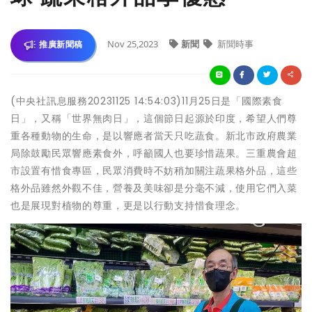
Nov 25,2023
新聞
新聞時事
推廣新聞稿
(中央社訊息服務20231125 14:54:03)11月25日是「國際素食
日」，又稱「世界無肉日」，這個節日起源於印度，希望人們尊
重各種動物的生命，是以響應者當天只吃蔬食。新北市政府農業
局除鼓勵民眾響應素食外，呼籲國人也要珍惜蔬果。三重農會超
市設置有惜食專區，民眾消費時不妨稍加關注蔬果格外品，這些
格外品雖然外觀不佳，營養及美味卻是分毫不減，使用它們入菜
也是展現對植物的尊重，更是以行動支持惜食理念。