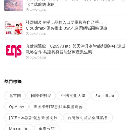
化全球航網連結
2026/08/06
社群觸及會變，品牌入口要掌握在自己手上：
Cloudmax 匯智推出 .tw／.台灣網域限時優惠
2026/08/06
真健康醫療（02697.HK）與天津具身智能創新中心達成
戰略合作 共建具身智能醫療產業生態
2026/08/06
熱門標籤
北市圖
國際發明展
中國文化大學
SocialLab
OpView
世界發明智慧財產聯盟總會
JDIE日本設計創意暨發明展
台灣發明商品促進協會
Microchip
永春分館